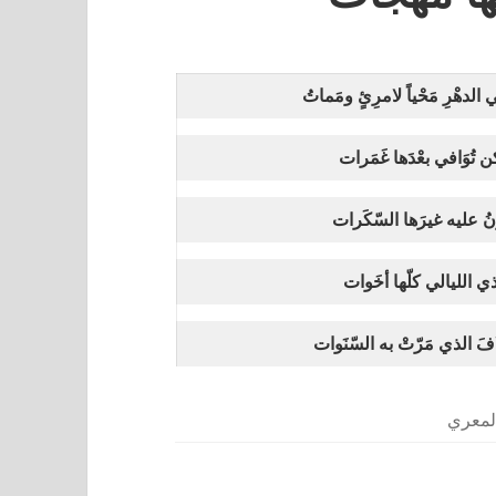
الدهْرِ مَحْياً لامرِئٍ ومَماتُ
 تُوَافي بعْدَها غَمَرات
ونُ عليه غيرَها السّكَرات
ي الليالي كلّها أخَوات
فَ الذي مَرّتْ به السّنَوات
المعري