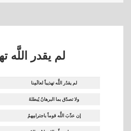
لم يقدر اللَّه ته
لم يقدُر اللَّه تهذيباً لعالَمِنا
ولا تصدّق بما البرهانُ يُبطلهُ
إن عذّبَ اللَّه قوماً باجترامِهمُ