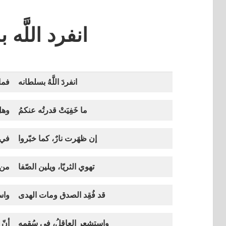
انفرد اللَّه
انفردَ اللَّهُ بسلطانه
فما 
ما خَفِيَتْ قدرتُه عنكمُ
وهل
إن ظهَرت نارٌ، كما خبّروا
في ك
تهوي الثريّا، ويلين الصّفا
من ق
قد فُقِد الصدق ومات الهدى
واس
واستشعر العاقلُ، في سُقمهِ
أنّ 