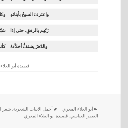
واعترفَ الشيخُ بأبنائهِ
وكله
رَبّهم بالرفقِ، حتى إذا
شبّو
والدّهرُ يشتفُّ أخلاّءهُ
كأن
قصيدة أبو العلاء
أبو العلاء المعري
أجمل الابيات الشعرية
,
شعر اب
العصر العباسي
,
قصيدة ابو العلاء المعري