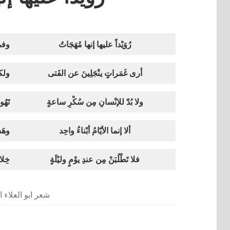
رُوَيْداً عليها إنها مُهَجَاتُ
وفي 
أرى غَمَراتٍ ينْجَلِينَ عن الفَتى
ولكن
ولا بُدّ للإنْسانِ مِن سُكْرِ ساعةٍ
تَهُ
ألا إنما الأيّامُ أبْناءُ واحِد
وهَذ
فلا تَطْلُبَنْ مِن عندِ يوْمٍ وليْلَةٍ
خِلا
شعر ابو العلاء 