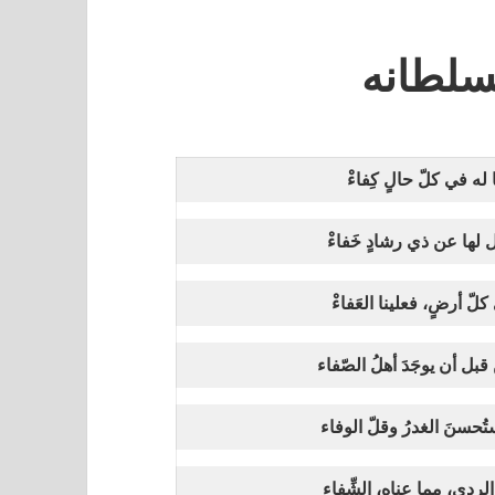
 بسلطانه
له في كلّ حالٍ كِفاءْ
 لها عن ذي رشادٍ خَفاءْ
لّ أرضٍ، فعلينا العَفاءْ
بل أن يوجَدَ أهلُ الصّفاء
تُحسنَ الغدرُ وقلّ الوفاء
الردى، مما عناه، الشِّفاء