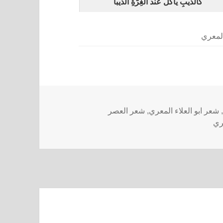
كالذّيبِ يأكلُ عند الغِرّةِ الذّيبا
المعري
,
شعر ابو العلاء المعري
,
شعر العصر
عري