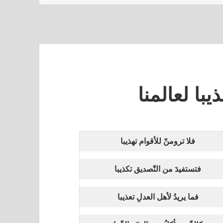
ذيبا لعالمنا
فلا ترومنّ للأقوام تهذيبا
فتستفيدَ من التّصديق تكذيبا
فما يريدُ لأهل العدلِ تعذيبا