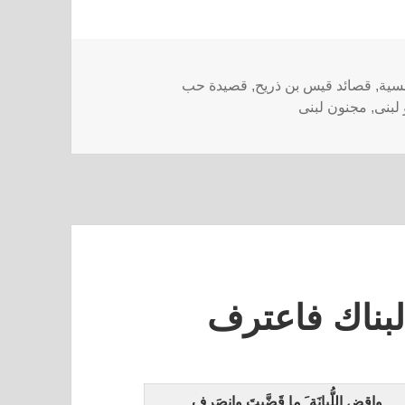
سية
,
قصائد قيس بن ذريح
,
قصيدة حب
لبنى
,
مجنون لبنى
لبناك فاعترف
واقضِ اللُّبانَة َ ما قَضَّيتَ وانصَرِفِ