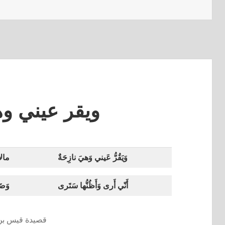
ويقر عيني و
وَيَقُرُّ عَيني وَهيَ نازِحَةٌ
مالا 
أَنّي أَرى وَأَظُنُّها سَتَرى
وَضَ
قصيدة قيس بن