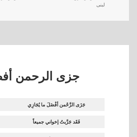
لبنى
جزى الرحمن أفض
جَزَى الرَّحْمن أفْضَلَ ما يُجَازِي
فَقَد جَرَّبتُ إخواني جميعاً