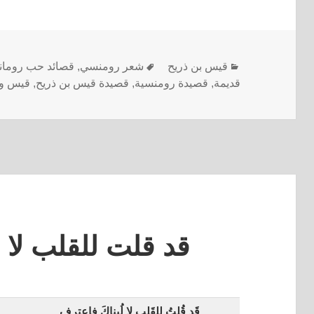
قيس بن ذريح
شعر رومنسي
,
قصائد حب رومان
قديمة
,
قصيدة رومنسية
,
قصيدة قيس بن ذريح
,
قيس و 
قد قلت للقلب لا 
قَد قُلتُ لِلقَلبِ لا لُبناكَ فاعترِفِ