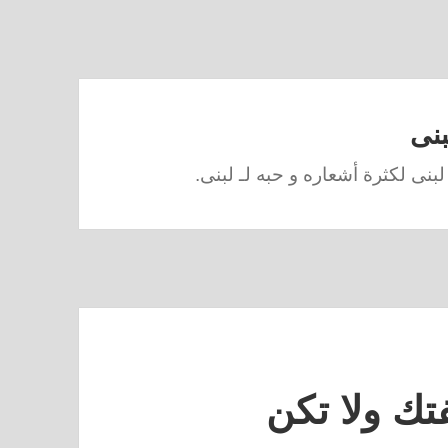
نى
نى لكثرة أشعاره و حبه لـ لبنى.
تك ولا تكن