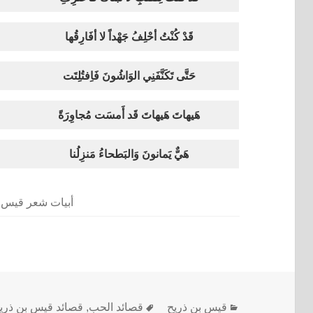
قَدْ كُنْتُ أحْلِفُ جَهْداً لا أفَارِقُها
حَتَّى تَكَنَّفَنِي الوَاشُونَ فَاِفتُلِتَت
هَيهاتَ هَيهاتَ قَد أَمسَت مُجاوِرَةً
هَيٌّ يَمانونَ وَالبَطحاءُ مَنزِلُنا
أبيات شعر قيس ب
قيس بن ذريح
قصائد الحب
,
قصائد قيس بن ذري