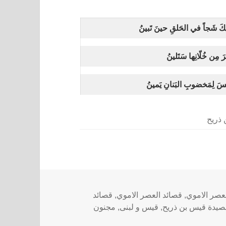
يكَ شَجاً في الحَلقِ حينَ تَبينُ
رَ مِن خُلّانِها سَتَلينُ
يسَ لِمَخضوبِ البَنانِ يَمينُ
ذريح
عصر الاموي
,
قصائد العصر الاموي
,
قصائد
صيدة قيس بن ذريح
,
قيس و لبنى
,
مجنون