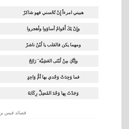
هبيني امرءاً إِنْ تُحْسني فهو شاكرٌ
وإِنْ يَكَ أَقوامٌ أساؤوا وأهجروا
ومهما يكن فالقلب يا لُبْنُ ناشرٌ
وإنَّكِ مِنْ لُبْنَى العَشِيَّة َ رَائِحٌ
فما وَجِدَتْ وَجْدي بها أمُّ وَاحِدٍ
وَجَدْتُ بِها وَجْدَ المُضِلِّ رِكَابَهُ
قصائد قيس بن