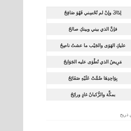
لِذَاكَ وإنْ لم تُحْسِني فَهُوَ صَافِحٌ
فإنَّ الذي بيني وبينكِ صالحُ
عليكِ الهَوَى والجَيْب ما عشتُ ناصِحُ
مَرِيضُ الذي تُطْوَى عليه الجَوَانِحُ
بِوَاحِدِهَا ضُمَّتْ عَلَيْهِ صَفَائِحُ
بمكَّة والرُّكبانُ غادٍ ورائِحُ
 ذريح