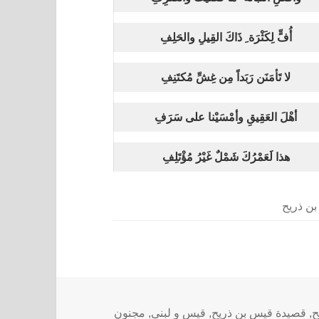
أُفٍّ لِكَثْرَة ِ ذَاكَ القِيلِ والحَلِفِ
لا تَأمَنَن رَبَداً مِن غِشِّ مُكتَنِفِ
أهْلَ العَقِيقِ وأمْسَيْنا على سَرَفِ
هذا لَعَمْرُكَ شَمْلٌ غَيْرُ مُؤْتَلِفِ
ن ذريح
ح
,
قصيدة قيس بن ذريح
,
قيس و لبنى
,
مجنون