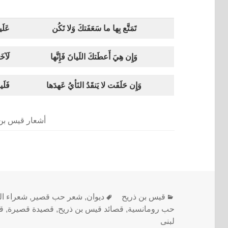
تَمَتَّع بِها ما سَعَفَتكَ وَلا تَكُن
عَلَ
وَإِن هِيَ أَعطَتكَ اللَيانَ فَإِنَّها
لَآخَ
وَإِن حَلَفَت لا يَنقَدُ النَأيُ عَهدَها
فَلَ
أشعار قيس بن 
قيس بن ذريح
ديوان
,
شعر حب قصير
,
شعراء ال
حب رومانسية
,
قصائد قيس بن ذريح
,
قصيدة قصيرة
,
ق
لبنى