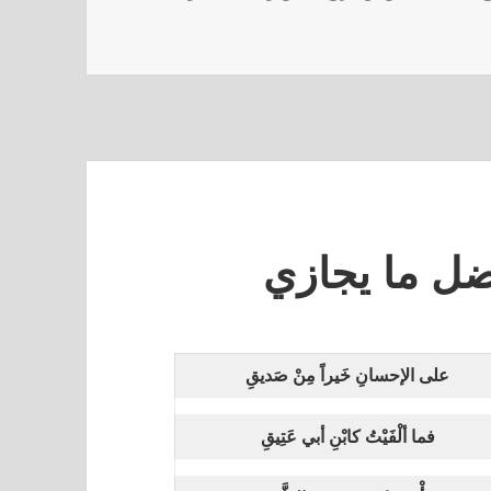
ل ما يجازي
على الإحسانِ خَيراً مِنْ صَديقِ
فما ألْفَيْتُ كابْنِ أبي عَتِيقِ