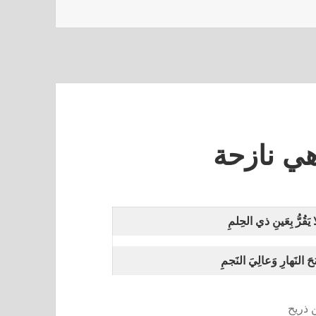
هي نازحة
يَقُرُّ بِعَينِ ذي الحِلمِ
حَ النَهارِ وَعالِيَ النَجمِ
 ذريح