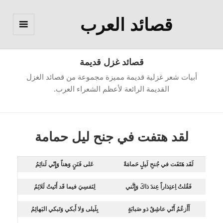
قصائد العرب
القائمة
والودجات
قصائد غزل قديمة
أبيات شعر غزلية قديمة مميزة مجموعة من قصائد الغزل
القديمة الرائعة لأعظم الشعراء العرب.
لقد هتفت في جنح ليل حمامة
لَقَد هَتَفَت في جُنحِ لَيلٍ حَمامَةٌ
عَلى فَنَنٍ وَهناً وَإِنّي لَنائِمُ
فَقُلتُ اِعتِذاراً عِندَ ذاكَ وَإِنَّني
لِنَفسِيَ فيما قَد أَتَيتُ لَلائِمُ
أَأَزعُمُ أَنّي عاشِقٌ ذو صَبابَةٍ
بِلَيلى وَلا أَبكي وَتَبكي البَهائِمُ