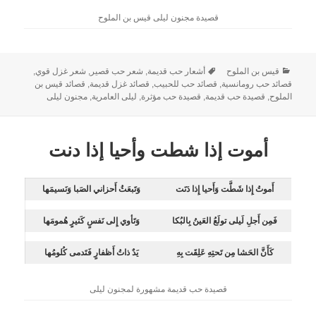
قصيدة مجنون ليلى قيس بن الملوح
قيس بن الملوح
أشعار حب قديمة
,
شعر حب قصير
,
شعر غزل قوي
,
قصائد حب رومانسية
,
قصائد حب للحبيب
,
قصائد غزل قديمة
,
قصائد قيس بن
الملوح
,
قصيدة حب قديمة
,
قصيدة حب مؤثرة
,
ليلى العامرية
,
مجنون ليلى
أموت إذا شطت وأحيا إذا دنت
أَموتُ إِذا شَطَّت وَأَحيا إِذا دَنَت
وَتَبعَثُ أَحزاني الصَبا وَنَسيمَها
فَمِن أَجلِ لَيلى تولَعُ العَينُ بِالبُكا
وَتَأوي إِلى نَفسٍ كَثيرٍ هُمومَها
كَأَنَّ الحَشا مِن تَحتِهِ عَلِقَت بِهِ
يَدٌ ذاتُ أَظفارٍ فَتَدمى كُلومُها
قصيدة حب قديمة مشهورة لمجنون ليلى