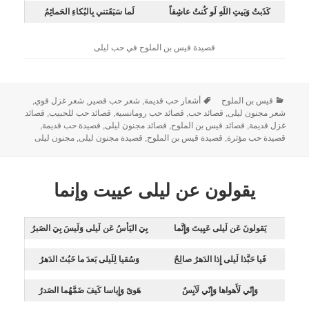
كَذَبتُ وَبَيتِ اللَهِ لَو كُنتُ عاشِقاً
لَما سَبَقَتني بِالبُكاءِ الحَمائِمُ
قصيدة قيس بن الملوح في حب ليلى
قيس بن الملوح
أشعار حب قديمة
,
شعر حب قصير
,
شعر غزل قوي
,
شعر مجنون ليلى
,
قصائد حب
,
قصائد حب رومانسية
,
قصائد حب للحبيب
,
قصائد
غزل قديمة
,
قصائد قيس بن الملوح
,
قصائد مجنون ليلى
,
قصيدة حب قديمة
,
قصيدة حب مؤثرة
,
قصيدة قيس بن الملوح
,
قصيدة مجنون ليلى
,
مجنون ليلى
يقولون عن ليلى عييت وإنما
يَقولونَ عَن لَيلى عَيِيتَ وَإِنَّما
بِيَ اليَأسُ عَن لَيلى وَلَيسَ بِيَ الصَبرُ
فَيا حَبَّذا لَيلى إِذا الدَهرُ صالِحٌ
وَسُقيا لِلَيلى بَعدَ ما خَبُثَ الدَهرُ
وَإِنّي لَأَهواها وَإِنّي لَآيِسٌ
هَوىً وَإِياسا كَيفَ ضَمَّهُما الصَدرُ