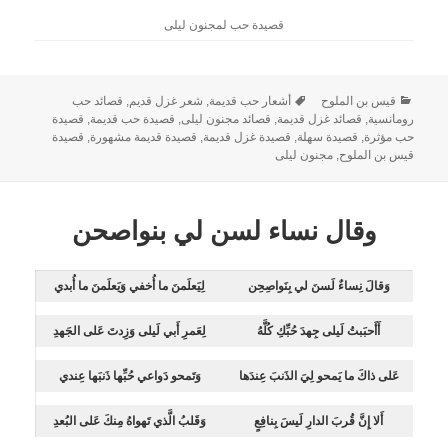
قصيدة حب لمجنون ليلى
قيس بن الملوح
أشعار حب قديمة
,
شعر غزل قديم
,
قصائد حب
رومانسية
,
قصائد غزل قديمة
,
قصائد مجنون ليلى
,
قصيدة حب قديمة
,
قصيدة
حب مؤثرة
,
قصيدة سهلة
,
قصيدة غزل قديمة
,
قصيدة قديمة مشهورة
,
قصيدة
قيس بن الملوح
,
مجنون ليلى
وقال نساء لسن لي بنواصحن
وَقالَ نِساءٌ لَسنَ لي بِنَواصِحِن
لِيَعلَمنَ ما أُخفي وَيَعلَمنَ ما أُبدي
أَأَحبَبتُ لَيلى جِهدَ حُبِّكِ كُلَّهُ
لِعَمرِ أَبي لَيلى وَزِدتَ عَلى الجَهدِ
عَلى ذاكَ ما يَمحو لِيَ الذَنبَ عِندَها
وَتَمحو دَواعي حُبِّها ذَنبَها عِندي
أَلا إِنَّ قُربَ الدارِ لَيسَ بِنافِعٍ
وَقَلبُ الَّذي تَهواهُ مِنكَ عَلى البُعدِ