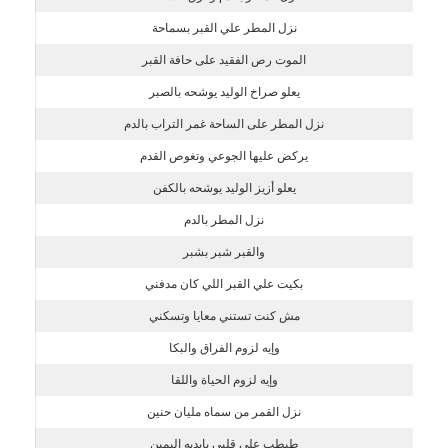
نزل المطر علي القبر بسماحة
الموت رص الفقيد على حافة القبر
يعلو صراخ الوليد يوشحه بالصبر
نزل المطر على الساحة غمر التراب بالدم
يركض عليها الجوعي وتغوص القدم
يعلو أزيز الوليد يوشحه بالكفن
نزل المطر بالدم
والقبر شبر بشبر
بكيت علي القبر اللي كان مدفني
مش كنت تستني معايا وتسكني
وإيه لزوم الفراق والبكا
وإيه لزوم الحياة واللقا
نزل القمر من سماه مليان حنين
طبطب علي قلبي بإيديه اليمين