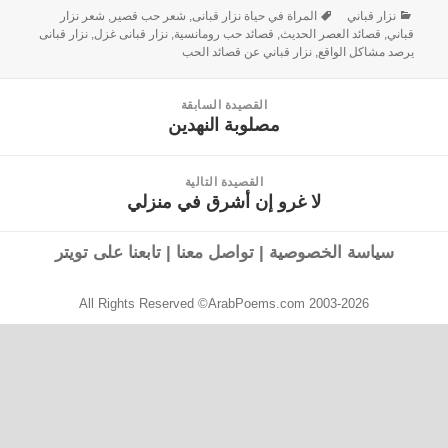
نزار قباني
المراة في حياة نزار قبانى
,
شعر حب قصير
,
شعر نزار
قباني
,
قصائد العصر الحديث
,
قصائد حب رومانسية
,
نزار قبانى غزل
,
نزار قبانى
يرصد مشاكل الواقع
,
نزار قباني عن قصائد الحب
القصيدة السابقة
مصلوبة النهدين
القصيدة
السابقة:
القصيدة التالية
لا غرو إن أشرق في منزلي
القصيدة
التالية:
سياسة الخصوصية
|
تواصل معنا
|
تابعنا على تويتر
All Rights Reserved ©ArabPoems.com 2003-2026