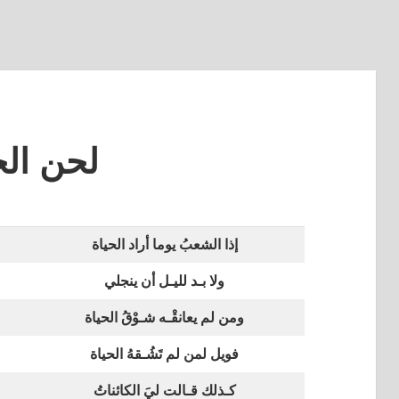
لحن الح
إذا الشعبُ يوما أراد الحياة
ولا بـد لليـل أن ينجلي
ومن لم يعانقْـه شـوْقُ الحياة
فويل لمن لم تَشُـقهُ الحياة
كـذلك قـالت ليَ الكائناتُ