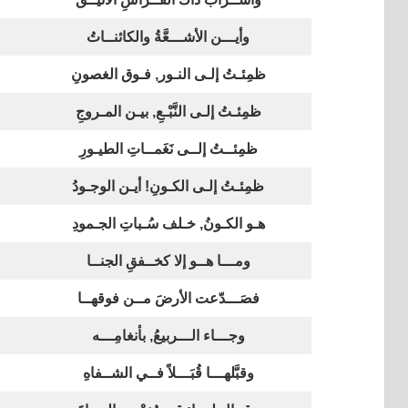
وأيـــن الأشـــعَّةُ والكائنــاتُ
ظمِئـتُ إلـى النـور, فـوق الغصونِ
ظمِئـتُ إلـى النَّبْـعِ, بيـن المـروجِ
ظمِئــتُ إلــى نَغَمــاتِ الطيـورِ
ظمِئـتُ إلـى الكـونِ! أيـن الوجـودُ
هـو الكـونُ, خـلف سُـباتِ الجـمودِ
ومـــا هــو إلا كخــفقِ الجنــا
فصَـــدّعت الأرضَ مــن فوقهــا
وجـــاء الـــربيعُ, بأنغامِـــه
وقبَّلهـــا قُبَـــلاً فــي الشــفاهِ