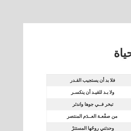
ياة
فلا بد أن يستجيب القـدر
ولا بـد للقيـد أن ينكسـر
تبخر فــي جوها واندثر
من صفْعـة العــدَم المنتصر
وحدثني روحُها المستترْ