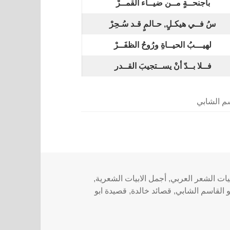
بأجنحــةٍ مــن ضيــاء القمــرْ
سُ فــي هيكـلٍ, حـالمٍ قـد سُـحِرْ
لهيـــبُ الحيــاةِ ورُوحُ الظفَــرْ
فــلا بــدّ أنْ يســتجيبَ القــدر
سم الشابي
يات الشعر العربي
,
أجمل الابيات الشعرية
,
و القاسم الشابي
,
قصائد خالدة
,
قصيدة ابو