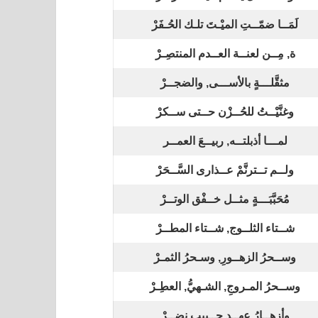
لَمَــا ضمّــتِ الميْـتَ تلـك الحُـفَرْ
ة, مِــن لعنــة العــدم المنتصِـرْ
مثقَّلـــةٍ بالأســـى, والضجــرْ
وغنَّيْــتُ للحُــزْن حــتى ســكرْ
لمـــا أذبلتــه, ربيــعَ العمــر
ولــم تــترنَّمْ عــذارى السَّــحَرْ
مُحَبَّبَـــةٍ مثــل خــفْق الوتــرْ
شــتاء الثلــوج, شــتاء المطــرْ
وســحرُ الزهــورِ, وسـحرُ الثمـرْ
وســحرُ المـروجِ, الشـهيُّ, العطِـرْ
وأزهــارُ عهــدٍ حــبيبٍ نضِــرْ