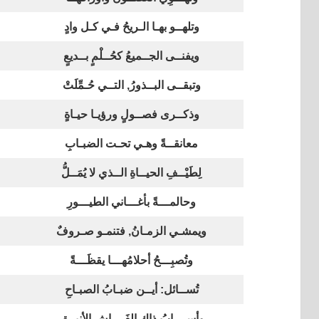
وتلهــو بهـا الـريحُ فـي كـل وادٍ
ويفنــى الجــميعُ كحُــلْمٍ بــديعٍ
وتبقــى البــذورُ, التــي حُـمِّلَتْ
وذكــرى فصــولٍ ورؤيـا حيـاةٍ
معانقــةً وهـي تحـت الضبـابِ
لِطَيْــفِ الحيــاةِ الــذي لا يُمَــلُّ
وحالمـــةً بأغـــاني الطيـــورِ
ويمشـي الزمـانُ, فتنمـو صـروفٌ
وتُصبِـــحُ أحلامُهـــا يقظَـــةً
تُســائل: أيــن ضبـابُ الصبـاحِ
وأســرابُ ذاك الفَــراشِ الأنيــق