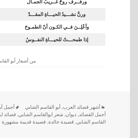
ورفــرف روحٌ غــريبُ الجمـال
ورنَّ نشـــيدُ الحيـــاةِ المقـــدّ
وأعْلِــنَ فــي الكـون أنّ الطمـوحَ
إذا طمحـــتْ للحيـــاةِ النفــوسُ
من أشعار أبو القا
أشهر قصائد العرب
,
أبو القاسم الشابي
أجمل أب
أجمل القصائد
,
ديوان
,
شعر ابوالقاسم الشابي
,
قصائد اب
القاسم الشابي
,
قصيدة خالدة
,
قصيدة قديمة مشهورة