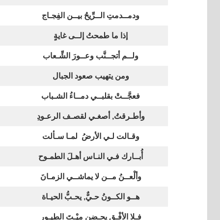
ودمــدمتِ الــرِّيحُ بيــن الفِجـاج
إذا ما طمحتُ إلــى غايةٍ
ولــم أتجــنَّب وعــورَ الشِّـعاب
ومن يتهيب صعود الجبال
فعجَّــتْ بقلبــي دمــاءُ الشـباب
وأطـرقتُ, أصغـي لقصـف الرعـودِ
وقـالت لـي الأرضُ لمـا سـألت
أُبــارك فـي النـاس أهـلَ الطمـوح
وألْعــنُ مــن لا يماشــي الزمـانَ
هــو الكــونُ حـيٌّ, يحـبُّ الحيـاة
فـلا الأفْـق يحـضن ميْـتَ الطيـورِ