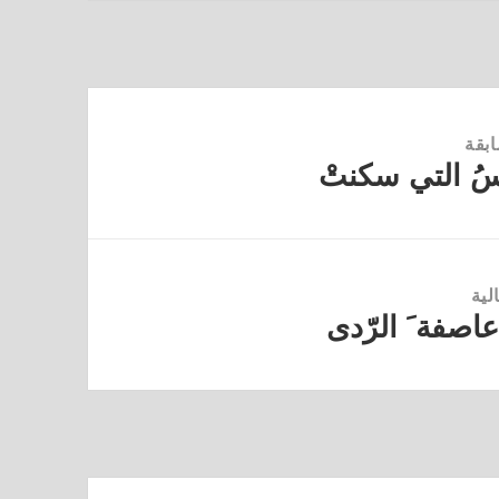
ابقة
نفسُ التي سكنتْ
لية
 عاصفة َ الرّدى