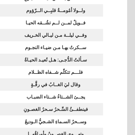
ولــولا أمُومــةُ قلبِــي الــرّؤوم
فــويلٌ لمــن لــم تشُــقه الحيـا
وفــي ليلــة مـن ليـالي الخـريف
ســكرتُ بهـا مـن ضيـاء النجـوم
سـألتُ الدُّجـى: هـل تُعيـد الحيـاةُ
فلـــم تتكلّم شــفاه الظــلام
وقال ليَ الغــابُ في رقَّـةٍ
يجــئ الشــتاءُ شــتاء الضبـاب
فينطفــئُ السِّـحرُ سـحرُ الغصـونِ
وســحرُ السـماءِ الشـجيُّ الـوديعُ
وتهـــوِي الغصــونُ وأوراقُهــا