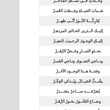
وخُــلِّدْتِ فــي نســلكِ المُدّخَــرْ
شــبابَ الحيــاةِ وخِــصْبَ العُمـرْ
يُبَارِكُـــهُ النّــورُ أنّــى ظهــرْ
إليــك الــثرى, الحـالمَ, المزدهـرْ
إليــكِ الوجـودَ, الرحـيبَ, النضِـرْ
بحــلوِ الثمــارِ وغــضِّ الزّهَــرْ
ونــاجي النجــومَ, ونـاجي القمـرْ
وفتنــةَ هــذا الوجــود الأغــرْ
يشُــبُّ الخيــالَ, ويُــذكي الفِكَـرْ
يُصَرّفــــه ســـاحرٌ مقتـــدرْ
وضــاع البَخُــورُ, بخـورُ الزّهَـرْ