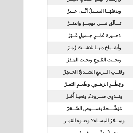
ويدفنُهَــا الســيلُ أنَّــى عــبرْ
تـــألّق فـــي مهجــةٍ واندثــرْ
ذخــيرةَ عُمْــرٍ جــميلٍ غَــبَرْ
وأشــباحَ دنيــا تلاشــتْ زُمَـرْ
وتحــت الثلـوجِ وتحـت المَـدَرْ
وقلــبِ الــربيعِ الشــذيِّ الخـضِرْ
وعِطْــرِ الزهــورِ, وطَعـمِ الثمـرْ
وتــذوِي صــروفٌ, وتحيـا أُخَـرْ
مُوَشَّـــحةً بغمـــوضِ السَّــحَرْ
وسِــحْرُ المسـاء? وضـوء القمـر
ونحــلٌ يغنِّــي, وغيــمٌ يمــر