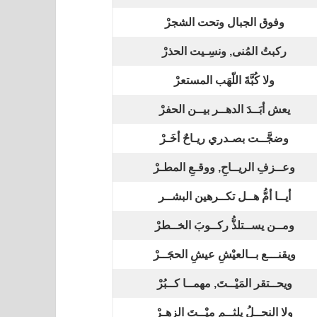
وفوق الجبال وتحت الشجرْ
ركبتُ المُنى, ونسِـيت الحذرْ
ولا كُبَّةَ اللّهَب المستعرْ
يعش أبَــدَ الدهــر بيــن الحفرْ
وضجَّــت بصـدري ريـاحٌ أخَـرْ
وعــزفِ الريــاحِ, ووقـعِ المطـرْ
أيــا أمُّ هــل تكــرهين البشــر
ومــن يســتلذُّ ركــوبَ الخــطرْ
ويقنـــع بــالعيْشِ عيشِ الحجَــرْ
ويحــتقر المَيْــتَ, مهمــا كــبُرْ
ولا النحــلُ يلثــم ميْــتَ الزهـرْ