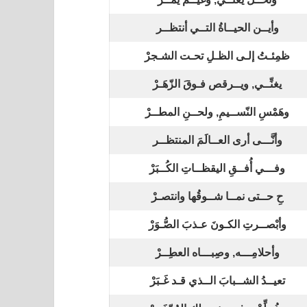
وأيــن الحيــاةُ التــي أنتظــر
ظمِئـتُ إلـى الظـلِ تحـت الشـجرْ
يغنِّــي, ويــرقص فـوقَ الزّهَـرْ
وهَمْسِ النّســيمِ, ولحــنِ المطــرْ
وأنَّـــى أرى العــالَمَ المنتظــر
وفـــي أُفــقِ اليقظــاتِ الكُــبَرْ
حِ حــتى نمــا شــوقُها وانتصـرْ
وأبْصــرتِ الكـونَ عـذبَ الصُّـوَرْ
وأحلامِـــه, وصِبـــاه العطِــرْ
تعيــدُ الشــبابَ الــذي قـد غَـبَرْ