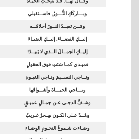
وقــال لهــا: قـد مُنِحْـتِ الحيـاةَ
وبـــاركَكِ النُّـــورُ, فاســتقبلي
ومَــن تعبــدُ النــورَ أحلامُــه
إليــكِ الفضــاءَ, إليــكِ الضيـاءَ
إليــكِ الجمــالَ الــذي لا يَبيــدُ!
فميـدي كمـا شئتِ فوق الحقولِ
ونــاجي النســيمَ ونـاجي الغيـومَ
ونـــاجي الحيـــاةَ وأشــواقَها
وشـفَّ الدجـى عـن جمـالٍ عميـقٍ
ومُــدّ عـلى الكـون سِـحرٌ غـريبٌ
وضـاءت شـموعُ النجـومِ الوِضـاءِ