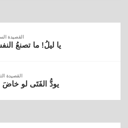
القصيدة الس
يا ليلُ! ما تصنعُ ال
القصيدة
السابقة:
القصيدة التا
يودُّ الفَتَى لو خاضَ
القصيدة
التالية: