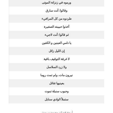
ورموه في زنزانة الموتى
وقالوا: أنت سارق
طردوه من كل المرافيء
أخذوا حبيبته الصغيرة
ثم قالوا: أنت لاجيء
يا دامي العينين و الكفين
إن الليل زائل
لا غرفة التوقيف باقية
ولا زرد السلاسل
نيرون مات، ولم تمت روما
بعينيها تقاتل
وحبوب سنبلة تموت
ستملأ الوادي سنابل
أروع قصائد محمود درويش