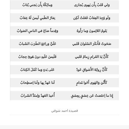
وَلي قَلبٌ بِأَن يَهوى يُجازى
وَمالِكُهُ بِأَن يَجني يُثابُ
وَلَو وُجِدَ العِقابُ فَعَلتُ لَكِن
نِفارُ الظَبيِ لَيسَ لَهُ عِقابُ
يَلومُ اللائِمونَ وَما رَأَوهُ
وَقِدماً ضاعَ في الناسِ الصَوابُ
صَحَوتُ فَأَنكَرَ السُلوانَ قَلبي
عَلَيَّ وَراجَعَ الطَرَبَ الشَبابُ
كَأَنَّ يَدَ الغَرامِ زِمامُ قَلبي
فَلَيسَ عَلَيهِ دونَ هَوىً حِجابُ
كَأَنَّ رِوايَةَ الأَشواقِ عَودٌ
عَلى بَدءٍ وَما كَمُلَ الكِتابُ
كَأَنِّيَ وَالهَوى أَخَوا مُدامٍ
لَنا عَهدٌ بِها وَلَنا اِصطِحابُ
إِذا ما اِعتَضتُ عَن عِشقٍ بِعِشقِ
أُعيدَ العَهدُ وَاِمتَدَّ الشَرابُ
قصيدة احمد شوقي