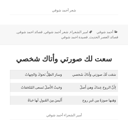
شعر أحمد شوقي
أحمد شوقي
امير الشعراء
,
شعر أحمد شوقي
,
قصائد احمد شوقي
,
قصائد العصر الحديث
,
قصيدة احمد شوقي
سعت لك صورتي وأتاك شخصي
سَعَت لَكَ صورَتي وَأَتاكَ شَخصي
وَسارَ الظِلُّ نَحوَكَ وَالجِهاتُ
لِأَنَّ الروحَ عِندَكَ وَهيَ أَصلٌ
وَحَيثُ الأَصلُ تَسعى المُلحَقاتُ
وَهَبها صورَةً مِن غَيرِ روح
أَلَيسَ مِنَ القَبولِ لَها حَياةُ
أمير الشعراء أحمد شوقي