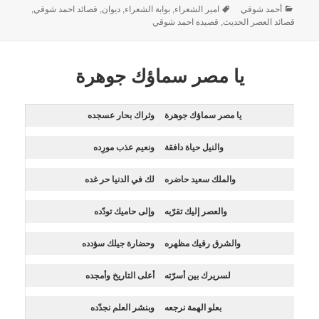
أحمد شوقي
امير الشعراء
,
بوابة الشعراء
,
ديوان
,
قصائد احمد شوقي
,
قصائد العصر الحديث
,
قصيدة احمد شوقي
يا مصر سماؤك جوهرة
يا مصر سماؤك جوهرة
وثراك بحار عسجده
والنيل حياة دافقة
ونعيم عذب مورِده
والملك سعيد حاضره
لك في الدنيا حر غده
والعصر إليك تقرّبه
وإلى حاميك تودّده
والشرق رقيك مظهره
وحضارة جيلك سؤدده
لسريرك بين أسرّته
أعلى التاريخ وأمجده
بعلو الهمة نرجعه
وبنشر العلم نجدّده