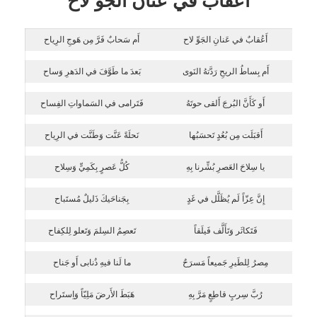
أعقاب في عنان الجو لاح
أَعُقابٌ في عَنانِ الجَوِّ لاح
أَم سَحابٌ فَرَّ مِن هَوجِ الرِياح
أَم بِساطُ الريحِ رَدَّتهُ النَوى
بَعدَ ما طَوَّفَ في الدَهرِ وَساح
أَو كَأَنَّ البُرجَ أَلقى حوتَهُ
فَتَرامى في السَماواتِ الفِساح
أَقبَلَت مِن بُعُدٍ تَحسَبُها
نَحلَةً عَنَّت وَطَنَّت في الرِياح
يا سِلاحَ العَصرِ بُشِّرنا بِهِ
كُلُّ عَصرٍ بِكَمِيٍّ وَسِلاح
إِنَّ عِزّاً لَم يُظَلَّل في غَدٍ
بِجَناحَيكَ ذَليلٌ مُستَباح
فَتَكاثَر وَتَأَلَّف فَيلَقاً
تَعصِمُ السِلمَ وَتَعلو لِلكِفاح
مِصرُ لِلطَيرِ جَميعاً مَسرَحٌ
ما لَنا فيهِ ذُنابى أَو جَناح
رُبَّ سِربٍ قاطِعٍ مَرَّ بِهِ
هَبَطَ الأَرضَ مَلِيّاً وَاِستَراح