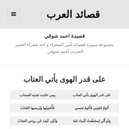
قصائد العرب
القائمة
والودجات
قصيدة احمد شوقي
مجموعة مميزة لقصائد أمير الشعراء و احد شعراء العصر
الحديث أحمد شوقي.
على قدر الهوى يأتي العتاب
على قدر الهوى يأتي العتاب
ومن عاتبت تفديه الصحاب
أَلومُ مُعَذِبي فَأَلومُ نَفسي
فَأُغضِبُها وَيُرضيها العَذابُ
وَلَو أَنّي اِستَطَعتُ لَتُبتُ عَنهُ
وَلَكِن كَيفَ عَن روحي المَتابُ