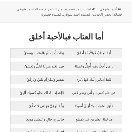
أحمد شوقي
ابيات شعر قصيرة
,
امير الشعراء
,
قصائد احمد شوقي
,
قصائد العصر الحديث
,
قصيدة احمد شوقي
,
قصيدة قصيرة
أما العتاب فبالأحبة أخلق
أَمّا العِتابُ فَبِالأَحِبَّةِ أَخلَقُ
وَالحُبُّ يَصلُحُ بِالعِتابِ وَيَصدُقُ
يا مَن أُحِبُّ وَمَن أُجِلُّ وَحَسبُهُ
في الغيدِ مَنزِلَةً يُجَلُّ وَيُعشَقُ
البُعدُ أَدناني إِلَيكَ فَهَل تُرى
تَقسو وَتَنفُرُ أَم تَلينُ وَتَرفُقُ
في جاهِ حُسنِكَ ذِلَّتي وَضَراعَتي
فَاِعطِف فَذاكَ بِجاهِ حُسنِكَ أَليَقُ
خَلُقَ الشَبابُ وَلا أَزالُ أَصونُهُ
وَأَنا الوَفِيُّ مَوَدَّتي لا تَخلُقُ
صاحَبتُهُ عِشرينَ غَيرَ ذَميمَةٍ
حالي بِهِ حالٍ وَعَيشِيَ مونِقُ