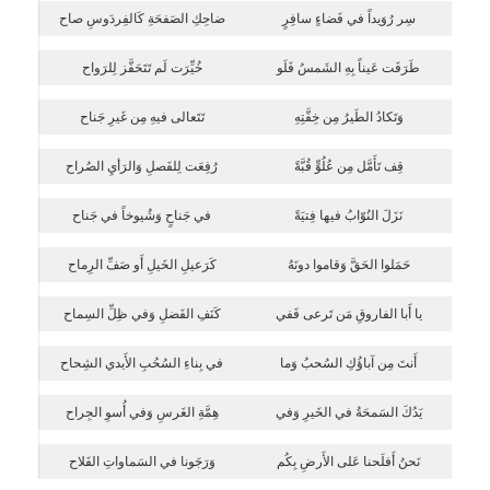
سِر رُوَيداً في فَضاءٍ سافِرٍ
ضاحِكِ الصَفحَةِ كَالفِردَوسِ صاح
طَرَفَت عَيناً بِهِ الشَمسُ فَلَو
خُيِّرَت لَم تَتَحَفَّز لِلرَواح
وَتَكادُ الطَيرُ مِن خِفَّتِهِ
تَتَعالى فيهِ مِن غَيرِ جَناح
قِف تَأَمَّل مِن عُلُوٍّ قُبَّةً
رُفِعَت لِلفَصلِ وَالرَأيِ الصُراح
نَزَلَ النُوّابُ فيها فِتيَةً
في جَناحٍ وَشُيوخاً في جَناح
حَمَلوا الحَقَّ وَقاموا دونَهُ
كَرَعيلِ الخَيلِ أَو صَفِّ الرِماح
يا أَبا الفاروقِ مَن تَرعى فَفي
كَنَفِ الفَضلِ وَفي ظِلِّ السِماح
أَنتَ مِن آباؤُكِ السُحبُ وَما
في بِناءِ السُحُبِ الأَيدي الشِحاح
يَدُكَ السَمحَةُ في الخَيرِ وَفي
هِمَّةِ الغَرسِ وَفي أُسوِ الجِراح
نَحنُ أَفلَحنا عَلى الأَرضِ بِكُم
وَرَجَونا في السَماواتِ الفَلاح