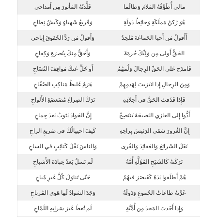
مالي أُطَوِّقُهُ المَلامَ وَطالَما
قَلَّدتُهُ المَأثورَ مِن أَمداحي
هُوَ رُكنُ مَملَكَةٍ وَحائِطُ دَولَةٍ
وَقَريعُ شَهباءٍ وَكَبشُ نِطاحِ
أَأَقولُ مَن أَحيا الجَماعَةَ مُلحِدٌ
وَأَقولُ مَن رَدَّ الحُقوقَ إِباحي
الحَقُّ أَولى مِن وَلِيِّكَ حُرمَةً
وَأَحَقُّ مِنكَ بِنُصرَةٍ وَكِفاحِ
فَامدَح عَلى الحَقِّ الرِجالَ وَلُمهُمُ
أَو خَلِّ عَنكَ مَواقِفَ النُصّاحِ
وَمِنَ الرِجالِ إِذا انبَرَيتَ لِهَدمِهِمْ
هَرَمٌ غَليظُ مَناكِبِ الصُفّاحِ
فَإِذا قَذَفتَ الحَقَّ في أَجلادِهِ
تَرَكَ الصِراعَ مُضَعضَعَ الأَلواحِ
أَدُّوا إِلى الغازي النَصيحَةَ يَنتَصِحْ
إِنَّ الجَوادَ يَثوبُ بَعدَ جِماحِ
إِنَّ الغُرورَ سَقى الرَئيسَ بِراحِهِ
كَيفَ احتِيالُكَ في صَريعِ الراحِ
نَقَلَ الشَرائِعَ وَالعَقائِدَ وَالقُرى
وَالناسَ نَقْلَ كَتائِبٍ في الساحِ
تَرَكَتهُ كَالشَبَحِ المُؤَلَّهِ أُمَّةٌ
لَم تَسلُ بَعدُ عِبادَةَ الأَشباحِ
هُمْ أَطلَقوا يَدَهُ كَقَيصَرَ فيهُمُ
حَتّى تَناوَلَ كُلَّ غَيرِ مُباحِ
غَرَّتهُ طاعاتُ الجُموعِ وَدَولَةٌ
وَجَدَ السَوادُ لَها هَوى المُرتاحِ
وَإِذا أَخَذتَ المَجدَ مِن أُمِّيَّةٍ
لَم تُعطَ غَيرَ سَرابِهِ اللَمّاحِ