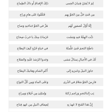
لِمَ لا يُفتَنُ فِتيانَ الحِمى
ذَلِكَ الإِقدامُ أَو ذاكَ الطِماح
مِن فَتىً حَلَّ مِنَ الجَوِّ بِهِم
فَتَلَقّوهُ عَلى هامٍ وَراح
إِنَّهُ أَوَّلُ عُصفورٍ لَهُم
هَزَّ في الجَوِّ جَناحَيهِ وَصاح
دَبَّت الهِمَّةُ فيهِ وَمَشَت
عَزَماتٌ مِنكَ يا حَربُ صِحاح
ناطَحَ النَجمَ فَتىً عَلَّمتُهُ
في حَياةٍ حُرَّةٍ كَيفَ النِطاح
لَكَ في الأَجيالِ تِمثالٌ مَشى
وَجَدوا الرُشدَ عَلَيهِ وَالصَلاح
جاوَزَ النيلَ وَعَبرَيهِ إِلى
أَكَمِ الشامِ وَهاتيكَ البِطاح
فارِسَ الجَوِّ سَلامٌ في الذُرى
وَعَلى الماءِ وَمِن كُلِّ النَواح
ثِب إِلىالنَجمِ وَزاحِم رُكنَهُ
وَاِمتَلِئ مِن خُيَلاءٍ وَمِراح
إِنَّ هَذا الفَتحَ لا عَهدَ بِهِ
لِضِفافِ النيلِ مِن عَهدِ فِتاح