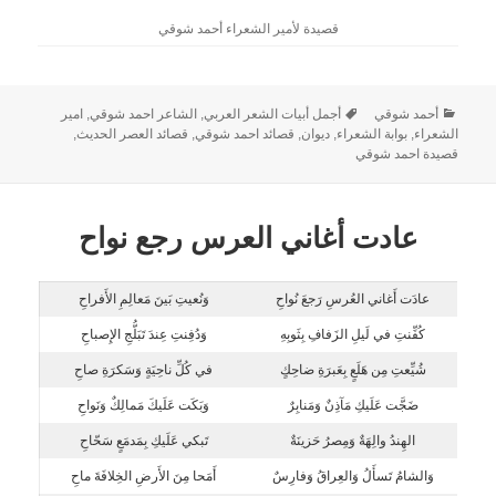
قصيدة لأمير الشعراء أحمد شوقي
أحمد شوقي
أجمل أبيات الشعر العربي
,
الشاعر احمد شوقي
,
امير
الشعراء
,
بوابة الشعراء
,
ديوان
,
قصائد احمد شوقي
,
قصائد العصر الحديث
,
قصيدة احمد شوقي
عادت أغاني العرس رجع نواح
عادَت أَغاني العُرسِ رَجعَ نُواحِ
وَنُعيتِ بَينَ مَعالِمِ الأَفراحِ
كُفِّنتِ في لَيلِ الزَفافِ بِثَوبِهِ
وَدُفِنتِ عِندَ تَبَلُّجِ الإِصباحِ
شُيِّعتِ مِن هَلَعٍ بِعَبرَةِ ضاحِكٍ
في كُلِّ ناحِيَةٍ وَسَكرَةِ صاحِ
ضَجَّت عَلَيكِ مَآذِنٌ وَمَنابِرٌ
وَبَكَت عَلَيكَ مَمالِكٌ وَنَواحِ
الهِندُ والِهَةٌ وَمِصرُ حَزينَةٌ
تَبكي عَلَيكِ بِمَدمَعٍ سَحّاحِ
وَالشامُ تَسأَلُ وَالعِراقُ وَفارِسٌ
أَمَحا مِنَ الأَرضِ الخِلافَةَ ماحِ