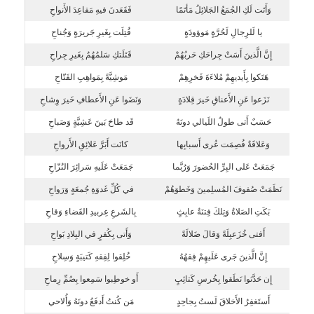
وَأَتَت لَكِ الجُمَعُ الجَلائِلُ مَأتَمًا
فَقَعَدنَ فيهِ مَقاعِدَ الأَنواحِ
يا لَلرِجالِ لَحُرَّةٍ مَوؤودَةٍ
قُتِلَت بِغَيرِ جَريرَةٍ وَجُناحِ
إِنَّ الَّذينَ أَسَتْ جِراحَكِ حَربُهُمْ
قَتَلَتكِ سَلمُهُمُ بِغَيرِ جِراحِ
هَتَكوا بِأَيديهِمْ مُلاءَةَ فَخرِهِمْ
مَوشِيَّةً بِمَواهِبِ الفَتّاحِ
نَزَعوا عَنِ الأَعناقِ خَيرَ قِلادَةٍ
وَنَضَوا عَنِ الأَعطافِ خَيرَ وِشاحِ
حَسَبٌ أَتى طولُ اللَيالي دونَهُ
قَد طاحَ بَينَ عَشِيَّةٍ وَصَباحِ
وَعَلاقَةٌ فُصِمَت عُرى أَسبابِها
كانَت أَبَرَّ عَلائِقِ الأَرواحِ
جَمَعَتْ عَلى البِرِّ الحُضورَ وَرُبَّما
جَمَعَتْ عَلَيهِ سَرائِرَ النُزّاحِ
نَظَمَتْ صُفوفَ المُسلِمينَ وَخَطوَهُمْ
في كُلِّ غَدوَةِ جُمعَةٍ وَرَواحِ
بَكَتِ الصَلاةُ وَتِلكَ فِتنَةُ عابِثٍ
بِالشَرعِ عِربيدِ القَضاءِ وَقاحِ
أَفتى خُزَعبِلَةً وَقالَ ضَلالَةً
وَأَتى بِكُفرٍ في البِلادِ بَواحِ
إِنَّ الَّذينَ جَرى عَلَيهِمْ فِقهُهُ
خُلِقوا لِفِقهِ كَتيبَةٍ وَسِلاحِ
إِن حَدَّثوا نَطَقوا بِخُرسِ كَتائِبٍ
أَو خوطِبوا سَمِعوا بِصُمِّ رِماحِ
أَستَغفِرُ الأَخلاقَ لَستُ بِجاحِدٍ
مَن كُنتُ أَدفَعُ دونَهُ وَأُلاحي