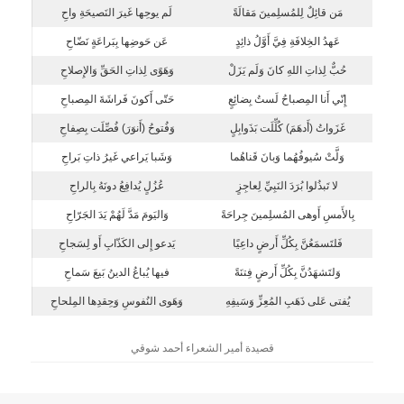
مَن قائِلٌ لِلمُسلِمينَ مَقالَةً
لَم يوحِها غَيرَ النَصيحَةِ واحِ
عَهدُ الخِلافَةِ فِيَّ أَوَّلُ ذائِدٍ
عَن حَوضِها بِبَراعَةٍ نَضّاحِ
حُبٌّ لِذاتِ اللهِ كانَ وَلَم يَزَلْ
وَهَوًى لِذاتِ الحَقِّ وَالإِصلاحِ
إِنّي أَنا المِصباحُ لَستُ بِضائِعٍ
حَتّى أَكونَ فَراشَةَ المِصباحِ
غَزَواتُ (أَدهَمَ) كُلِّلَت بَذَوابِلٍ
وَفُتوحُ (أَنوَرَ) فُصِّلَت بِصِفاحِ
وَلَّتْ سُيوفُهُما وَبانَ قَناهُما
وَشَبا يَراعي غَيرُ ذاتِ بَراحِ
لا تَبذُلوا بُرَدَ النَبِيِّ لِعاجِزٍ
عُزُلٍ يُدافِعُ دونَهُ بِالراحِ
بِالأَمسِ أَوهى المُسلِمينَ جِراحَةً
وَاليَومَ مَدَّ لَهُمْ يَدَ الجَرّاحِ
فَلتَسمَعُنَّ بِكُلِّ أَرضٍ داعِيًا
يَدعو إِلى الكَذّابِ أَو لِسَجاحِ
وَلتَشهَدُنَّ بِكُلِّ أَرضٍ فِتنَةً
فيها يُباعُ الدينُ بَيعَ سَماحِ
يُفتى عَلى ذَهَبِ المُعِزِّ وَسَيفِهِ
وَهَوى النُفوسِ وَحِقدِها المِلحاحِ
قصيدة أمير الشعراء أحمد شوقي