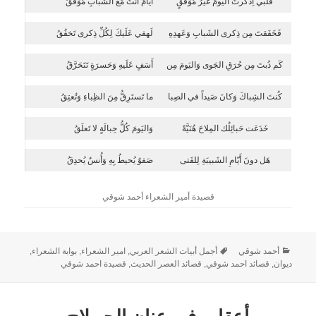
قَلبي اِدَّكَرتَ اليَومَ غَيرُ مُوَفَّقٍ
أَيّامَ أَنتَ مَعَ الشَبابِ مُوَفَّقُ
فَخَفَقتَ مِن ذِكرى الشَبابِ وَعَهدِهِ
لَهفي عَلَيكَ لِكُلِّ ذِكرى تَخفُقُ
كَم ذُبتَ مِن حُرَقِ الجَوى وَاليَومَ مِن
أَسَفٍ عَلَيهِ وَحَسرَةٍ تَتَحَرَّقُ
كُنتَ الشِباكَ وَكانَ صَيداً في الصِبا
ما تَستَرِقُّ مِنَ الظِباءِ وَتُعتِقُ
خَدَعَت حَبائِلُك المِلاحَ هُنَيَّةً
وَاليَومَ كُلُّ حِبالَةٍ لا تَعلَقُ
هَل دونَ أَيّامِ الشَبيبَةِ لِلفَتى
صَفوٌ يُحيطُ بِهِ وَأُنسٌ يُحدِقُ
قصيدة أمير الشعراء أحمد شوقي
أحمد شوقي
أجمل أبيات الشعر العربي
,
امير الشعراء
,
بوابة الشعراء
,
ديوان
,
قصائد احمد شوقي
,
قصائد العصر الحديث
,
قصيدة احمد شوقي