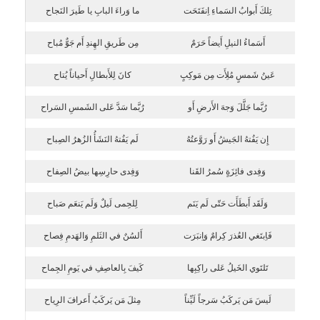
تِلكَ أَبوابُ السَماءِ اِنفَتَحَت
ما وَراءَ البابِ يا طَيرَ النَجاح
أَسَماءُ النيلِ أَيضاً حَرَمٌ
مِن طَريقِ الهِندِ أَم جَوٌّ مُباح
عَينُ شَمسٍ مُلِأَت مِن مَوكِبٍ
كانَ لِلأَبطالِ أَحياناً يُتاح
رُبَّما جَلَّلَ وَجهَ الأَرضِ أَو
رُبَّما سَدَّ عَلى الشَمسِ السَراح
إِن يَفُتهُ الجَيشُ أَو رَوَّعتُهُ
لَم يَفُتهُ النَشَأُ الزُهرُ الصِباح
وَفِدى فائِزَةٍ سُمرُ القَنا
وَفِدى حارِسِها بيضُ الصِفاح
وَلَقَد أَبطَأَت حَتّى لَم يَنَم
لِلحِمى لَيلٌ وَلَم يَنعَم صَباح
فَاِبتَغي العُذرَ كِرامٌ وَاِنبَرَت
أَلسُنٌ في الثَلمِ وَالهَدمِ فِصاح
تَلتَوي الخَيلُ عَلى راكِبِها
كَيفَ بِالعاصِفِ في يَومِ الجِماح
لَيسَ مَن يَركَبُ سَرجاً لَيِّناً
مِثلَ مَن يَركَبُ أَعرافَ الرِياح