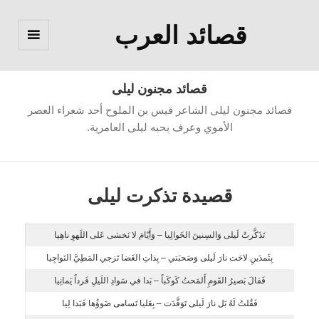
قصائد العرب
القائمة
والودجات
قصائد مجنون ليلى
قصائد مجنون ليلى الشاعر قيس بن الملوح أحد شعراء العصر
الأموي وعرف بحبه ليلى العامرية.
قصيدة تذكرت ليلى
تَذَكَّرتُ لَيلى وَالسِنينَ الخَوالِيا – وَأَيّامَ لا نَخشى عَلى اللَهوِ ناهِيا
بِثَمدَينِ لاحَت نارَ لَيلى وَصَحبَتي – بِذاتِ الغَضا تَزجي المَطِيَّ النَواجِيا
فَقالَ بَصيرُ القَومِ أَلمَحتُ كَوكَباً – بَدا في سَوادِ اللَيلِ فَرداً يَمانِيا
فَقُلتُ لَهُ بَل نارَ لَيلى تَوَقَّدَت – بِعَليا تَسامى ضَوؤُها فَبَدا لِيا