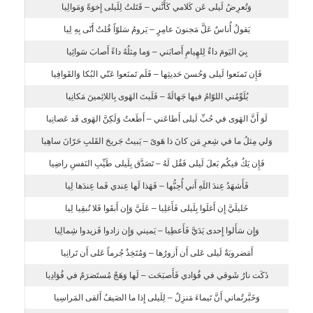
وَتُعرِضُ لَيلى عَن كَلامي كَأَنَّني – قَتَلتُ لِلَيلى إِخوَةً وَمَوالِيا
يَقولُ أُناسٌ عَلَّ مَجنونَ عامِرٍ – يَرومُ سَلوّاً قُلتُ أَنّى بِهِ لِيا
بِيَ اليَومَ داءٌ لِلهِيامِ أَصابَني – وَما مِثلُهُ داءً أَصابَ سَوائِيا
فَإِن تَمنَعوا لَيلى وَحُسنَ حَديثِها – فَلَم تَمنَعوا عَنّي البُكا وَالقَوافِيا
يُلَوِّمُني اللوّامُ فيها جَهالَةً – فَلَيتَ الهَوى بِاللائِمينَ مَكانِيا
لَوَ أَنَّ الهَوى في حُبِّ لَيلى أَطاعَني – أَطَعتُ وَلَكِنَّ الهَوى قَد عَصانِيا
وَلي مِثلُ ما في شِعرِ مَن كانَ ذا هَوىً – يَبيتُ جَريحَ القَلبِ حَرّانَ ساهِيا
فَإِن يَكُ فيكُم بَعلَ لَيلى فَقُل لَهُ – تَصَدَّق بِلَيلى طَيِّبِ النَفسِ راضِيا
فَأَشهَدُ عِندَ اللَهِ أَني أُحِبُّها – فَهَذا لَها عِندي فَما عِندَها لِيا
خَليلَيَّ إِن أَغلَوا بِلَيلى فَأَغلِيا – عَلَيَّ وَإِن أَبقَوا فَلا تُبقِيا لِيا
وَإِن سَأَلوا إِحدى يَدَيَّ فَأَعطِيا – يَميني وَإِن زادوا فَزيدوا شِمالِيا
أَمَضروبَةٌ لَيلى عَلى أَن أَزورُها – وَمُتَخِذٌ جُرماً عَلى أَن تَرانِيا
ذَكَت نارُ شَوقي في فُؤادي فَأَصبَحَت – لَها وَهَجٌ مُستَضرَمٌ في فُؤادِيا
وَخَبَّرتُماني أَنَّ تَيماءَ مَنزِلٌ – لِلَيلى إِذا ما الصَيفُ أَلقى المَراسِيا