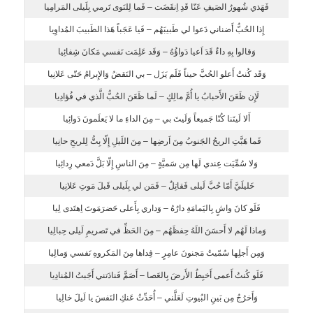
فَهَذي شُهورُ الصَيفِ عَنّا قَدِ اِنقَضَت – فَما لِلنَوى تَرمي بِلَيلى المَرامِيا
إِذا الحُبُّ أَضناني دَعوا لي طَبيبَهُم – فَيا عَجَباً هَذا الطَبيبَ المُداوِيا
وَقالوا بِهِ داءٌ قَدَ اَعيا دَواؤُهُ – وَقَد عَلِمَت نَفسي مَكانَ شِفائِيا
وَقَد كُنتُ أَعلو الحُبَّ حيناً فَلَم يَزَل – بي النَقضُ وَالإِبرامُ حَتّى عَلانِيا
لَإِن ظَعَنَ الأَحبابُ يا أُمَّ مالِكٍ – لَما ظَعَنَ الحُبُّ الَّذي في فُؤادِيا
أَلا لَيتَنا كُنّا جَميعاً وَلَيتَ بي – مِنَ الداءِ ما لا يَعلَمونَ دَوائِيا
فَما هَبَّتِ الريحُ الجَنوبُ مِنَ اَرضِها – مِنَ اللَيلِ إِلّا بِتُّ لِلريحِ حانِيا
وَلا سُمِّيَت عِندي لَها مِن سَميَّةٍ – مِنَ الناسِ إِلّا بَلَّ دَمعي رِدائِيا
خَليلَيَّ أَمّا حُبَّ لَيلى فَقاتِلٌ – فَمَن لي بِلَيلى قَبلَ مَوتِ عَلانِيا
فَلَو كانَ واشٍ بِاليَمامَةِ دارُهُ – وَداري بِأَعلى حَضرَمَوتَ اِهتَدى لِيا
وَماذا لَهُم لا أَحسَنَ اللَهُ حِفظَهُم – مِنَ الحَظِّ في تَصريمِ لَيلى حِبالِيا
وَمِن أَجلِها سُمّيتُ مَجنونَ عامِرٍ – فِداها مِنَ المَكروهِ نَفسي وَمالِيا
فَلَو كُنتُ أَعمى أَخبِطُ الأَرضَ بِالعَصا – أَصَمَّ فَنادَتني أَجَبتُ المُنادِيا
وَأَخرُجُ مِن بَينِ البُيوتِ لَعَلَّني – أُحَدِّثُ عَنكِ النَفسَ يا لَيلَ خالِيا