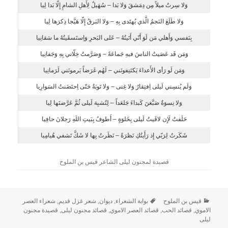
وَلا سِرتُ ميلاً مِن دِمَشقَ وَلا بَدا – سُهَيلٌ لِأَهلِ الشامِ إِلّا بَدا لِيا
وَلا طَلَعَ النَجمُ الَّذي يُهتَدى بِهِ – وَلا البَرقُ إِلّا هَيَّجا ذِكرَها لِيا
بِنَفسي وَأَهلي مَن لَوَ أَنّي أَتَيتُهُ – عَلى البَحرِ وَاِستَسقَيتُهُ ما سَقانِيا
وَمَن قَد عَصَيتُ الناسَ فيهِ جَماعَةً – وَصَرَّمتُ خِلّاني بِهِ وَجَفانِيا
وَمَن لَو رَأى الأَعداءَ يَكتَنِفونَني – لَهُم غَرَضاً يَرمونَني لَرَمانِيا
وَلَم يُنسِني لَيلى اِفتِقارٌ وَلا غِنى – وَلا تَوبَةٌ حَتّى اِحتَضَنتُ السَوارِيا
وَلا نِسوَةٌ صَبَّغنَ كَبداءَ جَلعَداً – لِتُشبِهَ لَيلى ثُمَّ عَرَّضنَها لِيا
حَلَفتُ لَإِن لاقَيتُ لَيلى بِخَلوَةٍ – أَطوفُ بِبَيتِ اللَهِ رَجلانَ حافِيا
شَكَرتُ لِرَبّي إِذ رَأَيتُكِ نَظرَةً – نَظَرتُ بِها لا شَكَّ تَشفي هُيامِيا
قصيدة لمجنون ليلى الشاعر قيس بن الملوح
قيس بن الملوح
بوابة الشعراء
,
ديوان
,
شعر غزل قديم
,
شعراء العصر
الاموي
,
قصائد الحب
,
قصائد العصر الاموي
,
قصائد مجنون ليلى
,
قصيدة مجنون
ليلى