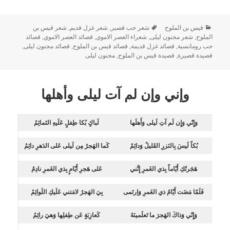
قيس بن الملوح
شعر حب قصير
,
شعر غزل قديم
,
شعر قيس بن
الملوح
,
شعر مجنون ليلى
,
شعراء العصر الاموي
,
قصائد العصر الاموي
,
قصائد
حب رومانسية
,
قصائد غزل قديمة
,
قصائد قيس بن الملوح
,
قصائد مجنون ليلى
,
قصيدة قصيرة
,
قصيدة قيس بن الملوح
,
مجنون ليلى
وإني وإن لم آت ليلى وأهلها
وَإِنّي وَإِن لَم آتِ لَيلى وَأَهلَها
لَباكٍ بُكا طِفلٍ عَلَيهِ التَمائِمُ
بُكاً لَيسَ بِالنَزرِ القَليلُ وَدائِمٌ
كَما الهَجرُ مِن لَيلى عَلى الدَهرِ دائِمُ
هَجَرتُكِ أَيّاماً بِذي الغَمرِ إِنَّني
عَلى هَجرِ أَيّامٍ بِذي الغَمرِ نادِمُ
فَلَمّا مَضَت أَيّامُ ذي الغَمرِ وَاِرتَمى
بِيَ الهَجرُ لامَتني عَلَيكِ اللَوائِمُ
وَإِنّي وَذاكَ الهَجرَ ما تَعلَمينَهُ
كَعازِبَةٍ عَن طِفلِها وَهيَ رائِمُ