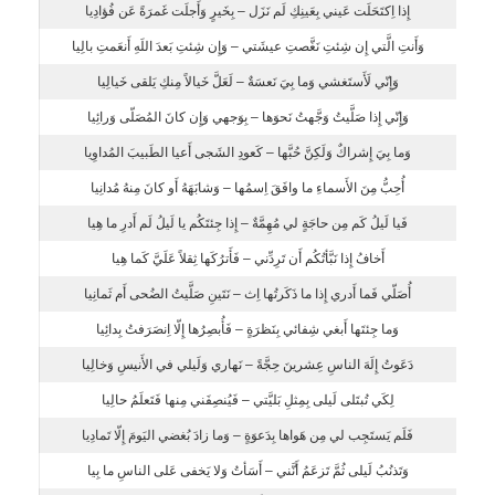
إِذا اِكتَحَلَت عَيني بِعَينِكِ لَم نَزَل – بِخَيرٍ وَأَجلَت غَمرَةً عَن فُؤادِيا
وَأَنتِ الَّتي إِن شِئتِ نَغَّصتِ عيشَتي – وَإِن شِئتِ بَعدَ اللَهِ أَنعَمتِ بالِيا
وَإِنّي لَأَستَغشي وَما بِيَ نَعسَةٌ – لَعَلَّ خَيالاً مِنكِ يَلقى خَيالِيا
وَإِنّي إِذا صَلَّيتُ وَجَّهتُ نَحوَها – بِوَجهي وَإِن كانَ المُصَلّى وَرائِيا
وَما بِيَ إِشراكٌ وَلَكِنَّ حُبَّها – كَعودِ الشَجى أَعيا الطَبيبَ المُداوِيا
أُحِبُّ مِنَ الأَسماءِ ما وافَقَ اِسمُها – وَشابَهَهُ أَو كانَ مِنهُ مُدانِيا
فَيا لَيلُ كَم مِن حاجَةٍ لي مُهِمَّةٌ – إِذا جِئتَكُم يا لَيلُ لَم أَدرِ ما هِيا
أَخافُ إِذا نَبَّأتُكُم أَن تَرِدِّني – فَأَترُكَها ثِقلاً عَلَيَّ كَما هِيا
أُصَلّي فَما أَدري إِذا ما ذَكَرتُها اِث – نَتَينِ صَلَّيتُ الضُحى أَم ثَمانِيا
وَما جِئتَها أَبغي شِفائي بِنَظرَةٍ – فَأُبصِرُها إِلّا اِنصَرَفتُ بِدائِيا
دَعَوتُ إِلَهَ الناسِ عِشرينَ حِجَّةً – نَهاري وَلَيلي في الأَنيسِ وَخالِيا
لِكَي تُبتَلى لَيلى بِمِثلِ بَليَّتي – فَيُنصِفَني مِنها فَتَعلَمُ حالِيا
فَلَم يَستَجِب لي مِن هَواها بِدَعوَةٍ – وَما زادَ بُغضي اليَومَ إِلّا تَمادِيا
وَتَذنُبُ لَيلى ثُمَّ تَزعَمُ أَنَّني – أَسَأتُ وَلا يَخفى عَلى الناسِ ما بِيا