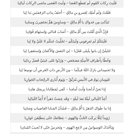
فَلَيتَ رِكابَ القَومِ لَم تَقطَعِ الغَضا – وَلَيتَ الغَضى ماشى الرِكابَ لَيالِيا
فَقُلتُ وَلَم أَملِك لِعَمروِ بنِ مالِكٍ – أَحتَفٌ بِذاتِ الرَقمَتَينِ بَدا لِيا
تَبَدَّلتِ مِن جَدواكِ يا أُمَّ مالِكٍ – وَساوِسَ هَمٍّ يَحتَضِرنَ وِسادِيا
فَإِنَّ الَّذي أَمَّلتَ مِن أُمِّ مالِكٍ – أَشابَ قَذالي وَاِستَهامَ فُؤادِيا
فَلَيتَكُمُ لَم تَعرِفوني وَلَيتَكُم – تَخَلَّيتُ عَنكُم لا عَلَيَّ وَلا لِيا
خَليلَيَّ إِن بانوا بِلَيلى فَقَرِّبا – لِيَ النَعشَ وَالأَكفانَ وَاِستَغفِرا لِيا
وَخُطّا بِأَطرافِ الأَسِنَّةِ مَضجَعي – وَرُدّوا عَلى عَينَيَّ فَضلَ رِدائِيا
وَلا تَحسِداني بارَكَ اللَهُ فيكُما – مِنَ الأَرضِ ذاتِ العَرضِ أَن توسِعا لِيا
فَيَومانِ يَومٌ في الأَنيسِ مُرَنَّقٌ – وَيَومَ أُباري الرائِحاتِ الجَوارِيا
إِذا نَحنُ أَدلَجنا وَأَنتَ أَمامَنا – كَفى لِمَطايانا بِريحِكِ هادِيا
أَعِدَّ اللَيالي لَيلَةً بَعدَ لَيلَةٍ – وَقَد عِشتُ دَهراً لا أُعِدَّ اللَيالِيا
إِذا ما طَواكِ الدَهرُ يا أُمَّ مالِكٍ – فَشَأنُ المَنايا القاضِياتِ وَشانِيا
رُوَيداً لِئَلّا يَركَبَ الحُبُّ وَالهَوى – عِظامَكَ حَتّى يَنطَلِقنَ عَوارِيا
وَيَأخُذَكَ الوَسواسُ مِن لاعِجِ الهَوى – وَتَخرَسُ حَتّى لا تُجيبُ المُنادِيا