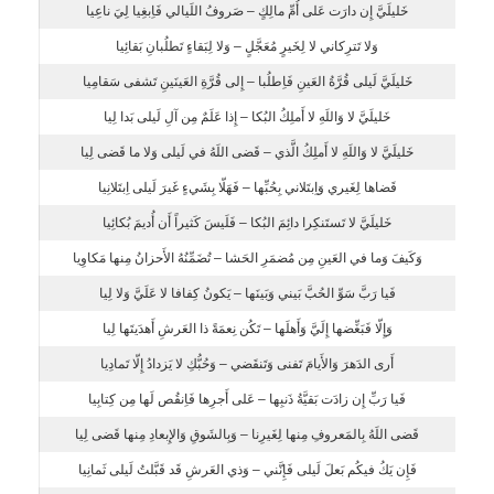
خَليلَيَّ إِن دارَت عَلى أُمِّ مالِكٍ – صَروفُ اللَيالي فَاِبغِيا لِيَ ناعِيا
وَلا تَترِكاني لا لِخَيرٍ مُعَجَّلٍ – وَلا لِبَقاءٍ تَطلُبانِ بَقائِيا
خَليلَيَّ لَيلى قُرَّةُ العَينِ فَاِطلُبا – إِلى قُرَّةِ العَينَينِ تَشفى سَقامِيا
خَليلَيَّ لا وَاللَهِ لا أَملِكُ البُكا – إِذا عَلَمٌ مِن آلِ لَيلى بَدا لِيا
خَليلَيَّ لا وَاللَهِ لا أَملِكُ الَّذي – قَضى اللَهُ في لَيلى وَلا ما قَضى لِيا
قَضاها لِغَيري وَاِبتَلاني بِحُبِّها – فَهَلّا بِشَيءٍ غَيرَ لَيلى اِبتَلانِيا
خَليلَيَّ لا تَستَنكِرا دائِمَ البُكا – فَلَيسَ كَثيراً أَن أُديمَ بُكائِيا
وَكَيفَ وَما في العَينِ مِن مُضمَرِ الحَشا – تُضَمِّنُهُ الأَحزانُ مِنها مَكاوِيا
فَيا رَبَّ سَوِّ الحُبَّ بَيني وَبَينَها – يَكونُ كِفافا لا عَلَيَّ وَلا لِيا
وَإِلّا فَبَغِّضها إِلَيَّ وَأَهلَها – تَكُن نِعمَةً ذا العَرشِ أَهدَيتَها لِيا
أَرى الدَهرَ وَالأَيامَ تَفنى وَتَنقَضي – وَحُبُّكِ لا يَزدادُ إِلّا تَمادِيا
فَيا رَبِّ إِن زادَت بَقيَّةُ ذَنبِها – عَلى أَجرِها فَاِنقُص لَها مِن كِتابِيا
قَضى اللَهُ بِالمَعروفِ مِنها لِغَيرِنا – وَبِالشَوقِ وَالإِبعادِ مِنها قَضى لِيا
فَإِن يَكُ فيكُم بَعلَ لَيلى فَإِنَّني – وَذي العَرشِ قَد قَبَّلتُ لَيلى ثَمانِيا