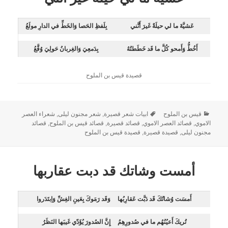
عَشيَّةَ ما لي حيلَةٌ غَيرَ أَنَّني
بِلَفظِ الحَصا وَالخَطِّ في الدارِ مولَعُ
أَخُطُّ وَأَمحو كُلَّ ما قَد خَطَطتُهُ
بِدَمعِيَ وَالغِربانُ حَولِيَ وُقَّعُ
قصيدة قيس بن الملوح
قيس بن الملوح
ابيات شعر قصيرة
,
شعر مجنون ليلى
,
شعراء العصر
الاموي
,
قصائد العصر الاموي
,
قصائد قصيرة
,
قصائد قيس بن الملوح
,
قصائد
مجنون ليلى
,
قصيدة قصيرة
,
قصيدة قيس بن الملوح
أمست وشاتك قد دبت عقاربها
أَمسَت وُشاتُكَ قَد دَبَّت عَقارِبُها
وَقَد رَمَوكَ بِعَينِ الغِشِّ وَاِبتَدَروا
تُريكَ أَعيُنُهُم ما في صُدورِهِمُ
إِنَّ الصُدورَ يُؤَدّي غَيبَها النَظَرُ