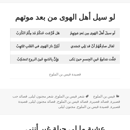
لو سيل أهل الهوى من بعد موتهم
لَو سيلَ أَهلُ الهَوى مِن بَعدِ مَوتِهِمُ
هَل فُرِّجَت عَنكُمُ مُذ مِتُّمُ الكُرَبُ
لقال صادِقُهُمْ أنْ قد بَلِي جَسَدي
لَكِنَّ نارَ الهَوى في القَلبِ تَلتَهِبُ
جَفَّت مَدامِعُ عَينِ الجِسمِ حينَ بَكى
وَإِنَّ بِالدَمعِ عَينَ الروحِ تَنسَكِبُ
قصيدة قيس بن الملوح
قيس بن الملوح
شعر قيس بن الملوح
,
شعر مجنون ليلى
,
قصائد حب
قصيرة
,
قصائد قصيرة
,
قصائد قيس بن الملوح
,
قصائد مجنون ليلى
,
قصيدة
قصيرة
,
قصيدة قيس بن الملوح
,
مجنون ليلى
عشية ما لي حيلة غير أنني