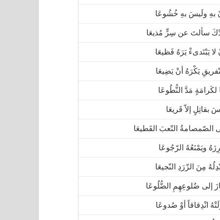
 بهِ ولَيسَ بهِ خُشُوعَا
ْكَ سألتَ عن سِرٍّ مُذيعَا
 لا يَبْتَدىءْ يَرَهُ فَظيعَا
فريقِ يَكْرَهُ أنْ يَضِيعَا
لكَرامَةٍ مَدَّ النُّطُوعَا
َ بقاتِلٍ إلاّ قَريعَا
الصّمصامةُ التّعبَ القَطيعَا
ِزَهُ ويَمْنَعُهُ الرّجُوعَا
ْدِلُهُ مِنَ الزّرَدِ النّجيعَا
َ إلى ضُلوعِهِمِ الضُّلُوعَا
َتْهُ انْدِقاقاً أوْ صُدوعَا