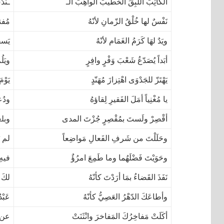
الكاتِبَ اللّبِقَ الخَطيبَ الواهِبَ الـ
ـنّدُ
نَفْسٌ لها خُلْقُ الزّمانِ لأنّهُ
مُفن
ويَدٌ لهَا كَرَمُ الغَمَام لأنّهُ
يَسق
أبَداً يُصَدّعُ شَعْبَ وَفْرٍ وافِرٍ
ويَلُ
يَهْتَزّ للجَدْوَى اهْتِزازَ مُهَنّدٍ
يَوْم
يا مُغْنِياً أمَلَ الفَقيرِ لِقاؤهُ
ودُعا
أقْصِرْ ولَستَ بمُقْصِرٍ جُزْتَ المدى
وبلغ
وحَلَلْتَ من شَرفِ الفَعالِ مَواضِعاً
لم يَ
وحَوَيْتَ فَضْلَهُما وما طَمِعَ امرُؤٌ
فيهِ 
نَفَذَ القَضاءُ بمَا أرَدْتَ كأنّهُ
لكَ ك
وأطاعَكَ الدّهْرُ العَصِيُّ كأنّهُ
عَبْد
أكَلَتْ مَفاخِرُكَ المَفاخرَ وانْثَنَتْ
عن ش