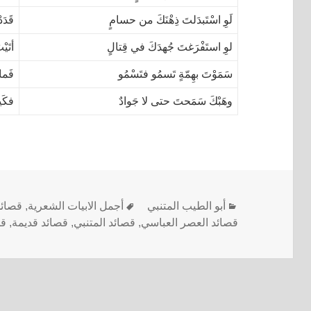
لَوِ اسْتَبدَلتَ ذِهْنَكَ من حسامٍ
قَدَد
لوِ استَفْرَغتَ جُهدَكَ في قِتالٍ
أتَيْ
سَمَوْتَ بهِمّةٍ تَسمُو فتَسْمُو
فَما 
وهَبْكَ سَمَحتَ حتى لا جَوادٌ
فكَي
أبو الطيب المتنبي
أجمل الابيات الشعرية
,
قصائد
قصائد العصر العباسي
,
قصائد المتنبي
,
قصائد قديمة
,
قص