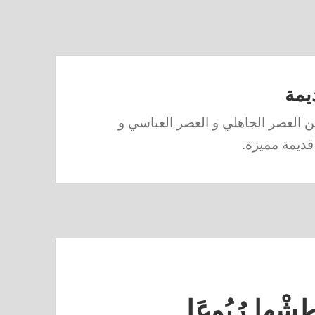
يمة
 العصر الجاهلي و العصر العباسي و
قديمة مميزة.
طِشْها رُبُوعَا