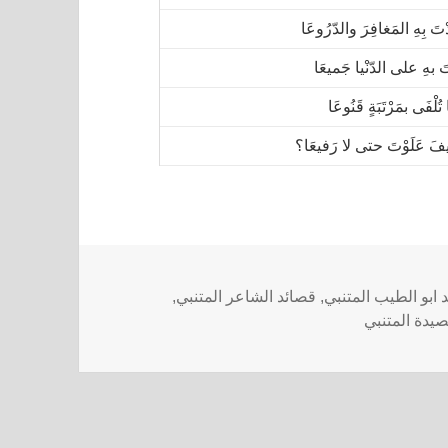
ْتَ بِهِ المَغافِرَ والدّرُوعَا
تَ بهِ على الدّنْيا جَميعَا
تُلْفَى بمَرْتَبَةٍ قَنُوعَا
فَ عَلَوْتَ حتى لا رَفيعَا؟
 ابو الطيب المتنبي
,
قصائد الشاعر المتنبي
,
يدة المتنبي