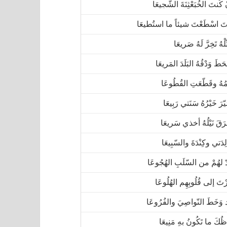
كُنتَ الخُبَعْثِنَةَ الشّجيعَا
تَ اسْطَعْتَ شيئاً ما استُطيعَا
لْهُ تَخِرَّ لَهُ صَريعَا
حَطَ وَدْقُهُ البَلَدَ المَريعَا
ُّمُهُ وقَطّعَتِ القُطُوعَا
رَ خَيْرُهُ سَنَتي رَبِيعَا
َقَ نَيْلُهُ أخذي سَريعَا
دَتي وكِنْدَةَ والسّبِيعَا
ّ لهُمْ من السّلَبِ الهُجُوعَا
تَ إلى قُلُوبِهِم الهُلُوعَا
وَخَطَ النّواصِيَ والفُرُوعَا
ُكَ ما تَكُونُ بهِ مَنِيعَا