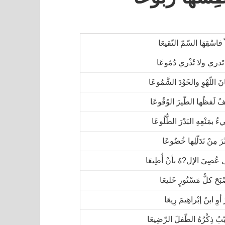
 فاسْقِهَا السّمّ النّقيعَا
 تَدري ولا تُذْري دُمُوعَا
نَ اللّهْوِ والخَوْدَ الشَّمُوعَا
ّفُ لَفظُها الطّيرَ الوُقُوعَا
ءُ بمَنْعِهِ البَدْرَ الطُّلُوعَا
َرَ مِنْ تَدَلّلِها خُضُوعَا
عُصِيَ الإل?هُ بأنْ أُطِيعَا
َحَ كلُّ مَسْتُورٍ خَليعَا
رَ أوِ ابنُ إبْراهِيمَ رِيعَا
ّبُ ذِكْرُهُ الطّفلَ الرّضِيعَا