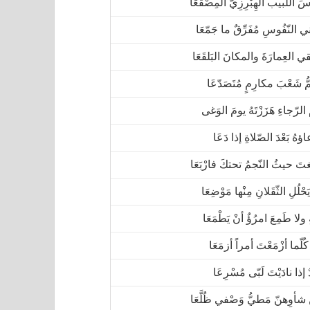
سَ اللّبيب الهِبْرِزِيّ المِصْقَعَا
ي النّفُوسِ مُفَرِّقٌ ما جَمّعَا
ي العِمارَةَ والمكانَ البَلقَعَا
مُّ شَعْبَ مكارِمٍ مُتَصَدّعَا
َ الرّجاءِ هَزَزْتَهُ يومَ الوَغى
ؤهُ بَعْدَ الصّلاةِ إذا دَعَا
تَ حيثُ النّجمُ تحتكَ فارْبَعَا
حْلُلِ الثّقَلانِ مِنْها مَوْضِعَا
ولا طَمِعَ امرُؤٌ أنْ يَطْمَعَا
ُلّما أزْمَعْتَ أمراً أزمَعَا
ٌ إذا نادَيْتَ لَبّى مُسْرِعَا
أوِهنّ مَطيُّ وَصْفي ظُلَّعَا