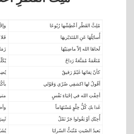
مُلِثَّ القَطْرِ أعْطِشْها رُبُوعَا
وإلاّ
أُسائِلُهَا عَنِ المُتَدَيّريهَا
فَلا
لَحاهَا الله إلاّ ماضِيَيْهَا
زَمَا
مُنَعَّمَةٌ مُمَنَّعَةٌ رَداحٌ
يُكَل
كأنّ نِقابَها غَيْمٌ رَقيقٌ
يُضِي
أقُولُ لها اكشفِي ضُرّي وَقَوْلي
بأكْث
أخِفْتِ الله في إحْيَاءِ نَفْسٍ
متى 
غَدا بكِ كُلُّ خِلْوٍ مُسْتَهَاماً
وأصْب
أُحِبّكِ أوْ يَقُولوا جَرّ نَمْلٌ
ثَبِي
بَعيدُ الصّيتِ مُنْبَثُّ السّرايَا
يُشَي