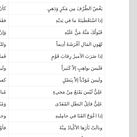
يَغُضّ الطّرْفَ مِن مَكرٍ وَدَهيٍ
كأنّ
إذا اسْتَعْطَيتَهُ ما في يَديْهِ
فقَد
قَبُولُكَ مَنَّهُ مَنٌّ عَلَيْهِ
وَإنْ
لهُونِ المَالِ أفْرَشَهُ أدِيماً
وللتّ
إذا ضَرَبَ الأميرُ رِقابَ قَوْمٍ
فَما 
فَلَيسَ بواهِبٍ إلاّ كَثيراً
ولَيس
ولَيسَ مُؤدِّباً إلاّ بِنَصْلٍ
كفى 
عَلِيٌّ لَيْسَ يَمْنَعُ مِنْ مَجيءٍ
مُبار
عَلِيٌّ قاتِلُ البَطَلِ المُفَدّى
وَمُب
إذا اعْوَجّ القَنَا في حامِليهِ
وجاز
ونالَتْ ثَأرَها الأكْبادُ مِنْهُ
فأوْل