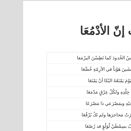
إنّ الأدْمُعَا
سُ الخُدودَ كما تَطِسْنَ اليرْمَعا
ينَ هَوْناً في الأزِمّةِ خُضَّعَا
وْمَ يَمْنَعُهُ البُكا أنْ يَمْنَعَا
لْدِهِ ولكُلّ عِرْقٍ مَدْمَعَا
بّهِ وبمَصْرَعي ذا مَصْرَعَا
رَتْ مَحاجرَها ولم تَكُ بُرْقُعَا
ٌ بسِمْطَيْ لُؤلُؤٍ قد رُصّعَا