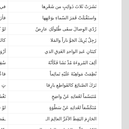
نَشَرَتْ ثَلاثَ ذَوائِبٍ من شَعْرِها
في لَ
واستَقْبَلَتْ قَمَرَ السّماءِ بوَجْهِها
فأرَ
رُدّي الوِصالَ سقَى طُلولَكِ عارِضٌ
لوْ ك
زَجِلٌ يُرِيكَ الجَوَّ ناراً والمَلا
كالبَ
كبَنَانِ عَبدِ الواحدِ الغَدِقِ الذي
أرْو
ألِفَ المُروءَةَ مُذْ نَشَا فَكَأنّهُ
سُقِي
نُظِمَتْ مَواهِبُهُ عَلَيْهِ تَمائِماً
فاعْت
تَرَكَ الصّنائِعَ كالقَواطِعِ بارِقا
تٍ و
مُتَبَسّماً لعُفاتِهِ عَنْ واضِحٍ
تَغْش
مُتَكَشّفاً لعُداتِهِ عَنْ سَطْوَةٍ
لوْ ح
الحَازِمَ اليَقِظَ الأغَرَّ العالِمَ الـ
ـفَطِ