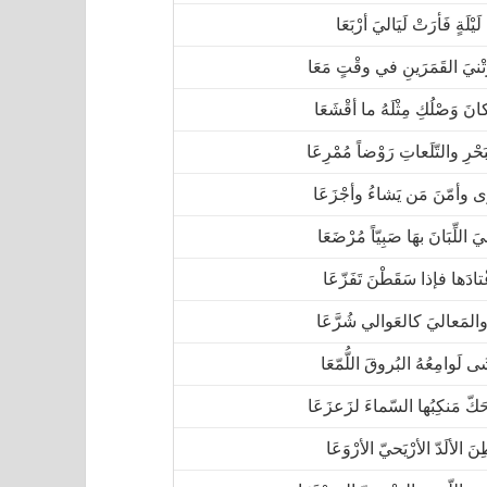
يْلَةٍ فَأرَتْ لَيَاليَ أرْبَعَا
تْنيَ القَمَرَينِ في وقْتٍ مَعَا
انَ وَصْلُكِ مِثْلَهُ ما أقْشَعَا
حْرِ والتّلَعاتِ رَوْضاً مُمْرِعَا
َى وأمّنَ مَن يَشاءُ وأجْزَعَا
َ اللِّبَانَ بهَا صَبِيّاً مُرْضَعَا
ادَها فإذا سَقَطْنَ تَفَزّعَا
المَعاليَ كالعَوالي شُرَّعَا
َى لَوامِعُهُ البُروقَ اللُّمّعَا
َكّ مَنكِبُها السّماءَ لزَعزَعَا
نَ الألَدّ الأرْيَحيّ الأرْوَعَا