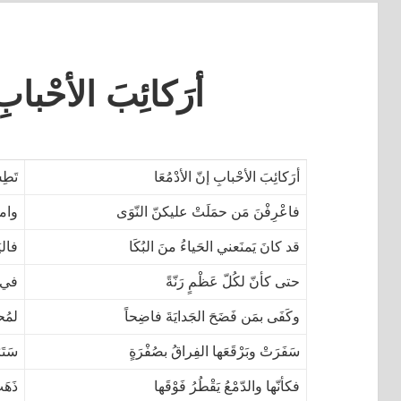
أرَكائِبَ الأحْبابِ 
أرَكائِبَ الأحْبابِ إنّ الأدْمُعَا
تَطِ
فاعْرِفْنَ مَن حمَلَتْ عليكنّ النّوَى
وامشَ
قد كانَ يَمنَعني الحَياءُ منَ البُكَا
فاليَ
حتى كأنّ لكُلّ عَظْمٍ رَنّةً
في جِ
وكَفَى بمَن فَضَحَ الجَدايَةَ فاضِحاً
لمُح
سَفَرَتْ وبَرْقَعَها الفِراقُ بصُفْرَةٍ
سَتَ
فكأنّها والدّمْعُ يَقْطُرُ فَوْقَها
ذَهَب