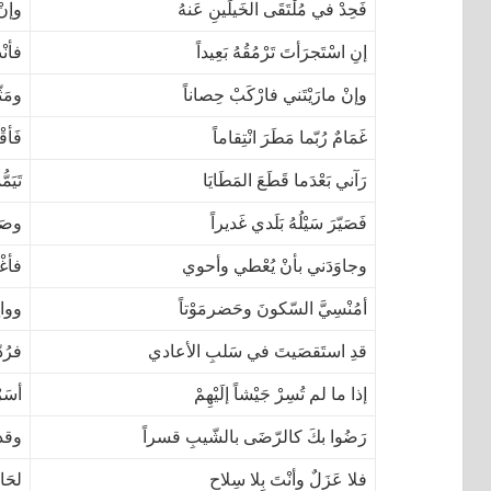
فَحِدْ في مُلْتَقَى الخَيلَينِ عَنهُ
وإنْ 
إنِ اسْتَجرَأتَ تَرْمُقُهُ بَعِيداً
فأنْ
وإنْ مارَيْتَني فارْكَبْ حِصاناً
ومَثّ
غَمَامٌ رُبّما مَطَرَ انْتِقاماً
فَأقْ
رَآني بَعْدَما قَطَعَ المَطَايَا
تَيَم
فَصَيّرَ سَيْلُهُ بَلَدي غَديراً
وصَيّ
وجاوَدَني بأنْ يُعْطي وأحوي
فأغْر
أمُنْسِيَّ السّكونَ وحَضرمَوْتاً
ووالِ
قدِ استَقصَيتَ في سَلبِ الأعادي
فرُد
إذا ما لم تُسِرْ جَيْشاً إلَيْهِمْ
أسَرْ
رَضُوا بكَ كالرّضَى بالشّيبِ قسراً
وقد 
فلا عَزَلٌ وأنْتَ بِلا سِلاحٍ
لحَاظ