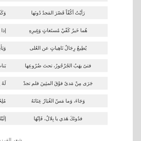
رَأيْتُ أكُفّاً قَصّرَ المَجدُ دُونَها
وَكَف
هُما خَيرُ كَفّيْ مُستَغاثٍ وَغٍيرِهِ
إذا م
يُطِيعُ رِجَالٌ نَاهِياتٍ عن العُلى
وَيَأ
فتىً يهَبُ الجُرْجُورُ، تحتَ ضُرُوعِها
بَنا
جَرَى مِنْ مَدىً فوْقَ المئِينَ فلم تجدْ
لَهُ 
وَجَاءَ، وَما مَسّ الغُبَارُ عِنَانَهُ
مُلِح
فدُونَكَ هَذي يا بِلالُ، فَإنّهَا
إلَيْ
شعر الفرز