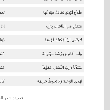
طَلاّعِ أوْدِيَةٍ يُخَافُ طِلاعُهَا
يَعظِ
مُتَفَرِّدٍ في النّائِبَاتِ بِرَأيِهِ
إنْ 
لا يَتّقي إنْ أمْكَنَتْهُ فُرْصَةٌ
دُوَ
وَلَما أقَامَ وَعِرْسُهُ مَهْتُومَةٌ
مُتَض
مُتَبَذِّياً ذَرِبَ اللّسَانِ مُفَوَّهاً
مُتَمَ
يُهْدِي الوَعيدَ وَلا يَحوطُ حَرِيمَهُ
كَالك
قصيدة شعر لل