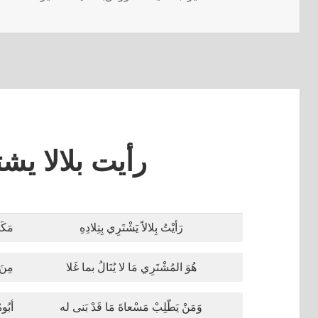
رأيت بلالا يشت
رَأيْتُ بِلالاً يَشْتَرِي بِتِلادِهِ
مَكَا
هُوَ المُشْتَرِي مَا لا يُنَالُ بما غَلا
مِنَ
وَمَنْ يَطّلِبْ مَسْعاةَ مَا قَدْ بَنى له
أبُوه