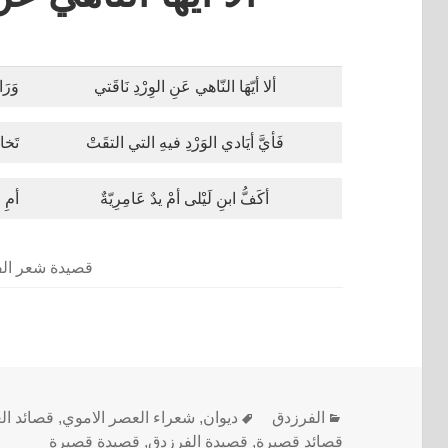
ألا أيّهَا النّاهي عَنِ الوِرْدِ نَاقَتي
وَرَا
فَأيَّ أيَادي الوَرْدِ فيهِ التي التقَتْ
تَخاف
أكَفُّ ابنِ لَيْلى أمْ يدٌ عَامِرِيّةٌ
أمِ 
قصيدة شعر ال
الفرزدق
ديوان
,
شعراء العصر الاموي
,
قصائد ال
قصائد قصيرة
,
قصيدة الفرزدق
,
قصيدة قصيرة