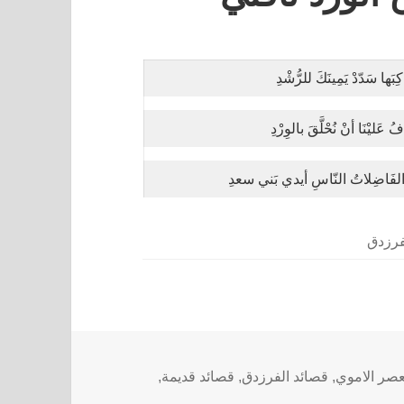
كِبَها سَدّدْ يَمِينَكَ للرُّشْدِ
ُ عَليْنَا أنْ نُحْلَّقَ بالوِرْدِ
الفَاضِلاتُ النّاسِ أيدي بَني سعدِ
فرزدق
عصر الاموي
,
قصائد الفرزدق
,
قصائد قديمة
,