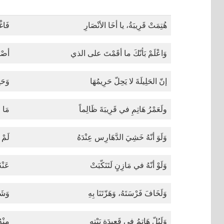
هُتِمَتْ قَرِيبَةُ، يا أخَا الأنْصَارِ
فَاغ
وَاعْلَمْ بَأنّكَ ما أقَمْتَ على الذي
أصْبَ
إنّ الحَلِيلَةَ لا يَحِلّ حَرِيمُهَا
وَحَ
ولَعَمْرُ هَاتِمِ في قَرِيبَةَ ظَالِماً
مَا خ
وَلَوَ أنّهُ خَشِيَ الدَّهَارِس عِنْدَهُ
لَمْ 
وَلَوْ أنّهُ في مَازِنٍ لَتَنَكّبَتْ
عَنْه
وَلَخَافَ فَرْسَتَهُ، وَهَزّتَنَا بِهِ
وَشَب
وَلَبُلّ هَاتِمُ في قَعِيدَةِ بَيْتِهِ
مِنْه