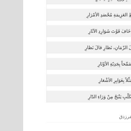
 العَزِيمَةِ مُحْصَدِ الأمْرَارِ
خَافَ فَوْتَ شَوَارِدِ الآثَارِ
لَ الزّمَانِ، نَظارِ قالَ نَظارِ
َمِّخاً بِجَدِيّةِ الأوْتَارِ
ثِّلاً بِغَوَابِرِ الأشْعَارِ
َلْبِ يَنْبَحُ مِنْ وَرَاءِ الدّارِ
فرزدق