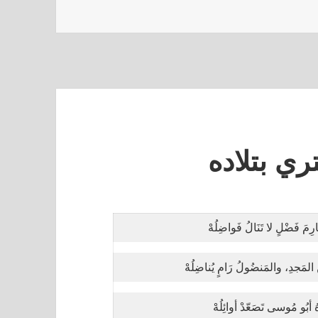
ري بتلاده
رِمَ فَضْلٍ لا تَنَالُ فَواضِلُهْ
 المَجدِ، والمَنضُولُ رَامٍ يُناضِلُهْ
ُ أبُو مُوسى تَصَعّدْ أوائِلُهْ