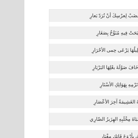
ْضَبْ لِعرْسِكَ أنْ تُرَدّ بَعارِ
حَتْ فِيهِ مُنَوَّخٌ بِصَغَارِ
لِيلُهَا يَرْعَى حِمى الأحْرَارِ
َافَ صَوْلَةَ بعْلِهَا البَرْبَارِ
تَرْمِهِ بِهَوَاتِكِ الأسْتَارِ
ُ الغَشِيمَةُ آخِرَ الأعْصَارِ
َاةَ مِخْلَبِهِ الهِزَبرُ الضّارِي
ُ، بِأرْوَعَ فَاتِكٍ مِغْيَارِ