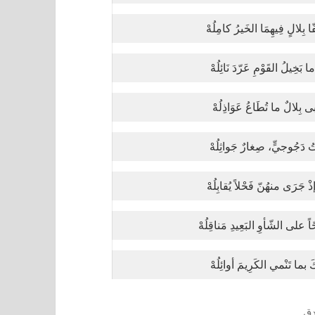
ّا بِلالٍ فِيهِمَا الخَيرُ كامِلُهْ
ا بَخِيلُ القَوْمِ عَرّدَ نَائِلُهْ
بى بِلالٌ ما تُطَاعُ عَوَاذِلُهْ
تُ دَجُوجيٍّ، صِغارٌ جَواثِلُهْ
إذْ جَرَى منهُنّ فَحْلاً يُقابِلُهْ
ّاً على الشّأوِ البَعِيدِ مَناقِلُهْ
كَ بما تَنْمي الكَرِيمَ أوائِلُهْ
دق