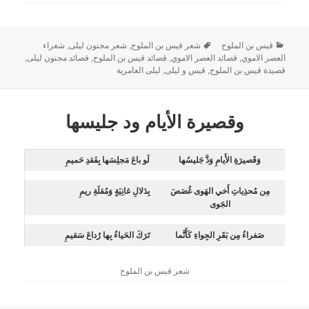
قيس بن الملوح
شعر قيس بن الملوح
,
شعر مجنون ليلى
,
شعراء
العصر الاموي
,
قصائد العصر الاموي
,
قصائد قيس بن الملوح
,
قصائد مجنون ليلى
,
قصيدة قيس بن الملوح
,
قيس و ليلى
,
ليلى العامرية
وقصيرة الأيام ود جليسها
وَقَصيرَةِ الأَيامِ وَدَّ جَليسُها
لَو باعَ مَجلِسَها بِفَقدِ حَميمِ
مِن مُحذِياتِ أَخي الهَوى غُصَصَ
بِدَلالِ غانِيَةٍ وَمُقلَةِ ريمِ
الجَوى
صَفراءُ مِن بَقَرِ الجِواءِ كَأَنَّما
تَرَكَ الحَياءُ بِها رُداعَ سَقيمِ
شعر قيس بن الملوح