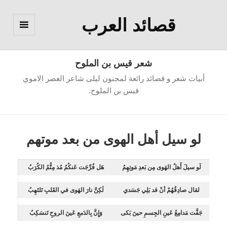
قصائد العرب
القائمة
والودجات
شعر قيس بن الملوح
أبيات شعر و قصائد رائعة لمجنون ليلى شاعر العصر الاموي
قيس بن الملوح.
لو سيل أهل الهوى من بعد موتهم
لَو سيلَ أَهلُ الهَوى مِن بَعدِ مَوتِهِمُ
هَل فُرِّجَت عَنكُمُ مُذ مِتُّمُ الكُرَبُ
لقال صادِقُهُمْ أنْ قد بَلِي جَسَدي
لَكِنَّ نارَ الهَوى في القَلبِ تَلتَهِبُ
جَفَّت مَدامِعُ عَينِ الجِسمِ حينَ بَكى
وَإِنَّ بِالدَمعِ عَينَ الروحِ تَنسَكِبُ