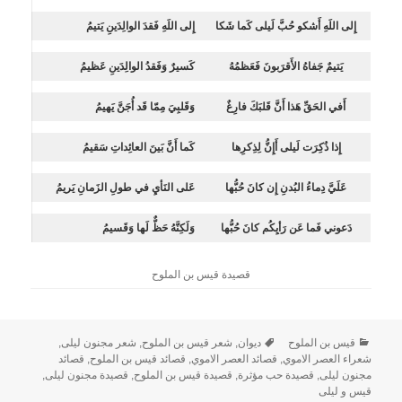
إِلى اللَهِ أَشكو حُبَّ لَيلى كَما شَكا
إِلى اللَهِ فَقدَ الوالِدَينِ يَتيمُ
يَتيمٌ جَفاهُ الأَقرَبونَ فَعَظمُهُ
كَسيرٌ وَفَقدُ الوالِدَينِ عَظيمُ
أَفي الحَقِّ هَذا أَنَّ قَلبَكَ فارِغٌ
وَقَلبِيَ مِمّا قَد أُجَنَّ يَهيمُ
إِذا ذُكِرَت لَيلى أَإِنُّ لِذِكرِها
كَما أَنَّ بَينَ العائِداتِ سَقيمُ
عَلَيَّ دِماءُ البُدنِ إِن كانَ حُبُّها
عَلى النَأيِ في طولِ الزَمانِ يَريمُ
دَعوني فَما عَن رَأيِكُم كانَ حُبُّها
وَلَكِنَّهُ حَظٌّ لَها وَقَسيمُ
قصيدة قيس بن الملوح
قيس بن الملوح
ديوان
,
شعر قيس بن الملوح
,
شعر مجنون ليلى
,
شعراء العصر الاموي
,
قصائد العصر الاموي
,
قصائد قيس بن الملوح
,
قصائد
مجنون ليلى
,
قصيدة حب مؤثرة
,
قصيدة قيس بن الملوح
,
قصيدة مجنون ليلى
,
قيس و ليلى