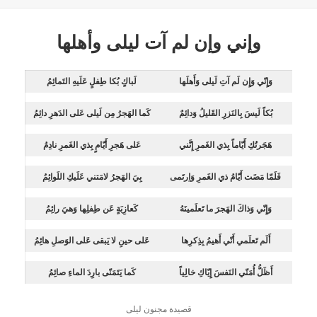
وإني وإن لم آت ليلى وأهلها
وَإِنّي وَإِن لَم آتِ لَيلى وَأَهلَها
لَباكٍ بُكا طِفلٍ عَلَيهِ التَمائِمُ
بُكاً لَيسَ بِالنَزرِ القَليلُ وَدائِمٌ
كَما الهَجرُ مِن لَيلى عَلى الدَهرِ دائِمُ
هَجَرتُكِ أَيّاماً بِذي الغَمرِ إِنَّني
عَلى هَجرِ أَيّامٍ بِذي الغَمرِ نادِمُ
فَلَمّا مَضَت أَيّامُ ذي الغَمرِ وَاِرتَمى
بِيَ الهَجرُ لامَتني عَلَيكِ اللَوائِمُ
وَإِنّي وَذاكَ الهَجرَ ما تَعلَمينَهُ
كَعازِبَةٍ عَن طِفلِها وَهيَ رائِمُ
أَلَم تَعلَمي أَنّي أَهيمُ بِذِكرِها
عَلى حينِ لا يَبقى عَلى الوَصلِ هائِمُ
أَظَلُّ أُمَنّي النَفسَ إِيّاكِ خالِياً
كَما يَتَمَنّى بارِدَ الماءِ صائِمُ
قصيدة مجنون ليلى