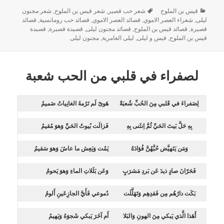
قيس بن الملوح
شعر حب قصير
,
شعر قيس بن الملوح
,
شعر مجنون
ليلى
,
شعراء العصر الاموي
,
قصائد العصر الاموي
,
قصائد حب رومانسية
,
قصائد
قصيرة
,
قصائد قيس بن الملوح
,
قصائد مجنون ليلى
,
قصيدة قصيرة
,
قصيدة
قيس بن الملوح
,
قيس و ليلى
,
ليلى العامرية
,
مجنون ليلى
لصفراء في قلبي من الحب شعبة
لِصَفراءَ في قَلبي مِنَ الحُبِّ شُعبَةٌ
هَوىً لَم تَرُمهُ الغانِياتُ صَميمُ
بِهِ حَلَّ بَيتَ الحَيِّ ثُمَّ اِنثَنى بِهِ
فَزالَت بُيوتُ الحَيِّ وَهوَ مُقيمُ
وَمَن يَتَهيَّض حُبَّهُنَّ فُؤادَهُ
يَمُت وَيَعِش ما عاشَ وَهوَ سَقيمُ
فَحَرّانَ صادٍ ذيدَ عَن بَردِ مَشرَبٍ
وَعَن بَلَلاتِ الماءِ وَهوَ يَحومُ
بَكَت دارُهُم مِن فَقدِهِم وَتَهَلَّلَت
دُموعي فَأَيَّ الجازِعَينِ أَلومُ
أَهَذا الَّذي يَبكي مِنَ الهونِ وَالبَلا
أَم آخَرَ يَبكي شَجوَهُ وَيَهيمُ