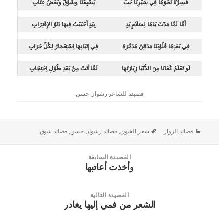
فَسِرْنَا نَحْوَهَا فِي سَيْرِنَا حُبٌ
يَسْبِقُنَا وشَوْقٌ وبَعْضُ عِتَابِ
أَمَّا لَمَّا مَدّّتْ يَدَهَا لِسَلَامِ يَدٍ
بِيَدٍ أَحْبَبْتُ فِيهَا دُنُوَّ الإِقْتِرَابِ
فِي بُعْدِهَا قُلُوُبُنَا مَدَائِنٌ مُدَمَّرَةٌ
فِي إِتْيَانِهَا اِسْتِعْمَارٌ لِكُلِّ خَرَابِ
لَو تَعْلَمُ كَفَانَا مِنَ الدُّنْيَا زِيَارَتُهَا
لَمَّا أَتَتْ مِنْ بَعْدِ طُوُلِ اِحْتِجَابِ
قصيدة للشاعر رشوان حسن
قصائد الزوار
شعر الشوق
,
قصائد رشوان حسن
,
قصائد شوق
القصيدة السابقة
وأخذت أعاتبها
القصيدة
السابقة:
القصيدة التالية
الشعر من فمي إليها يغادر
القصيدة
التالية: