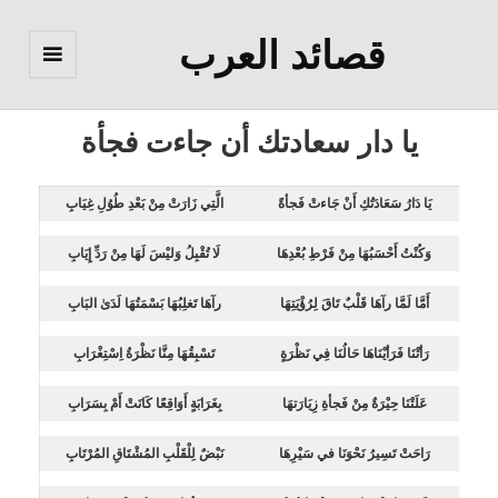
قصائد العرب
القائمة
والودجات
يا دار سعادتك أن جاءت فجأة
يَا دَارُ سَعَادَتُكِ أَنْ جَاءتْ فَجأةً
الَّتِي زَارَتْ مِنْ بَعْدِ طُوُلِ غِيَابِ
وَكُنْتُ أَحْسَبُهَا مِنْ فَرْطِ بُعْدِهَا
لَا تُقْبِلُ وَليْسَ لَهَا مِنْ رَدِّ إِيَابِ
أَمَّا لَمَّا رآهَا قَلْبٌ تَاقَ لِرُؤْيَتِهَا
رآهَا تَغلِبُهَا بَسْمَتُهَا لَدَىٰ البَابِ
رَأتْنَا فَرَأيْنَاهَا حَالُنَا فِي نَظْرَةٍ
تَسْبِقُهَا مِنَّا نَظْرَةُ اِسْتِغْرَابِ
عَلَتْنَا حِيْرَةٌ مِنْ فَجأةِ زِيَارَتهَا
بِغَرَابَةٍ أَوَاقِعًا كَانَتْ أَمْ بِسَرَابِ
رَاحَتْ تَسِيرُ نَحْوَنَا في سَيْرِهَا
نَبْضٌ لِلْقَلْبِ المُشْتَاقِ المُرْتَابِ