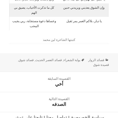
وإن الشوق يعذبني ويزيدني حنين
كل ما تذكرت الأحباب، يضيق بي
الهم
يا ديار، بلاكم العمر يمر ثقيل
وعساها دعوة مستجابة، ربي يجيب
المحب
كتبتها الشاعرة لين محمد
قصائد الزوار
بوابة الشعراء
,
قصائد العصر الحديث
,
قصائد شوق
,
قصيدة شوق
القصيدة السابقة
أخي
القصيدة
السابقة:
القصيدة التالية
الصدفه
القصيدة
التالية:
سياسة الخصوصية
|
تواصل معنا
|
تابعنا على تويتر