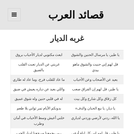
قصائد العرب
القائمة
والودجات
غربه الديار
يا طير، يا مرسال الحنين والشوق
ابعث مكتوبي لديار الأحباب بروق
قل لهم إني حنيت والشوق ماهو
غربتي عن الديار تعبت القلب
بيدي
بالضيق
بعيد عن الأصحاب وعن الأحباب
ما عاد للقلب فرح، وما عاد له طاري
يا طير، قل لهم إن الفراق صعب
واللي بعيد عن دياره يعيش في ضيق
كل زقاق وكل شارع وكل بيت
له في قلبي حنين وله شوق عميق
يا ديار، يا نبع الحنان والدفء
بدونكم الأيام تمر ثواني بلا طعم
يا الله، ردني لأرضي وردني لدياري
خلني أعيش وسط الأحباب في أمان
وطرب
يا طير، قل لهم إني كل ليلة أدعي
ربي يجمعنا ويرجعنا لديار الحب