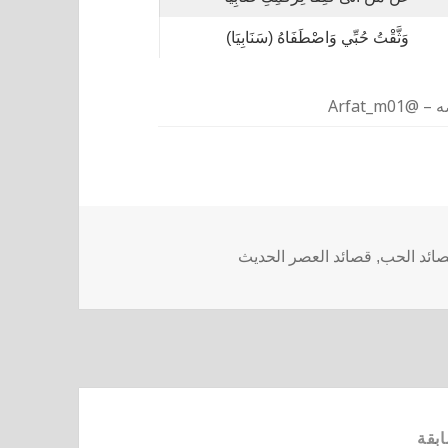
وَثَّقْتُ حُبِّي وَاصْطَفَاهُ (سَنَابِيَا)
Arfat_m
ائد الحب
,
قصائد العصر الحديث
ابقة