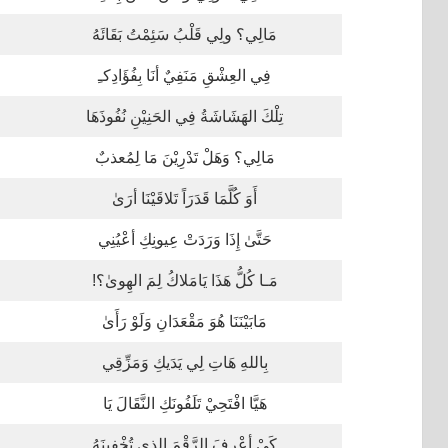
مَالِي؟ ولِي قَلْبُ سَئِمْتُ بَقَائَهُ
فِي العِشْقِ مَنَفِيٌ أنَا بِفُؤَادِكـِ
تِلْكَ الهَشَاشَةُ فِي الحَنِيْنِ نُفُوذَهَا
مَالِي؟ وَهَلْ تَدْرِيْنَ مَا لِمُعذبٌ
أَوَ كُلَّمَا قَدَرَاً تَلاقَيْنَا أرَىٰ
حَتَّىٰ إِذَا وَرَدَتْ عِيونِكِ أعْيُنِي
مَـا كُلُّ هَذَا يَامَلاكُ لِمَ الهِوىٰ؟!
مَابَيْنَنَا هُوَ مَقْعَدَانِ وَلَوْ رَأَىٰ
بِاللهِ هَاتِ لِي يَدَيكِ وَمَزِّقِي
هَيَّا افْتَحِيْ تَلَفُونَكِ النَّقَالَ يَا
كَيْ أعْرِفَ الرَّقْمَ الذِي تُخْفِينَهُ