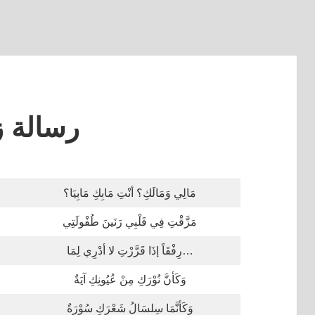
رسالة زا
مَالِي وَمَالَكِ؟ أنْتِ مَابِكِ مَابِيَا؟
مَزَّقْتِ فِي قَلْبِي رَنَينَ طُفْولَتِي
…رِفْقَاً إذَا قَرَّرْتِ لا أدْرِي لِمَا
وَكَأنَّ نُوْرَكِ مِنْ عُيُونِكِ آيَةٌ
وَكَأنَّمَا سِلسَالُ شَعْرَكِ سُوْرَةٌ