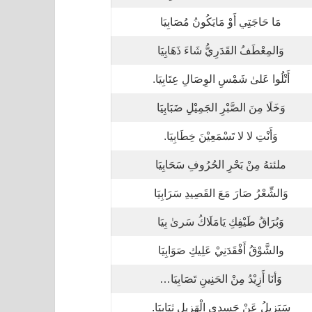
مَا حَاجَتِي أَوْ مَايَكُونُ مُصَابِيَا
وَالمِعْطَفُ القَدَرِيُّ شَاءَ ذَهَابِيَا
أَتْلُوا عَلىٰ شَمْسِ الوِصَالِ عِتَابِيَا.
وَخَلَا مِنَ الصَّبْرِ الجَمِيْلِ ضَبَابِيَا
وَأَنْتِ لا لا تَسْمَعِيْنَ خِطَابِيَا.
ملئتهُ مِنْ بَحْرِ الحُرُوفِ سَحَابِيَا
وَالشِّعْرُ صَارَ مَعَ القَصِيدِ سَرَابِيَا
وَبُرَاقُ طَيْفِكِ يَامَلَاكُ سَرىٰ بِيَا
والشَّوْقُ أَفْقَدَنِيْ عَلِيكِ صَوَابِيَا
وَأنَا أَزِيْدُ مِنْ الحَنِينِ تَصَابِيَا…
سَيَزِيلُ عَنْ جَسدِي الْهَزِيلِ ثِيَابِيَا.