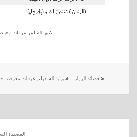
(الوَتْسُ ) مُنْتَظِرٌ لَكِ وَ (بِجُوجِلٍ)
كتبها الشاعر عرفات معوضه – @01
قصائد الزوار
بوابة الشعراء
,
عرفات معوضه
,
قص
القصيدة الس