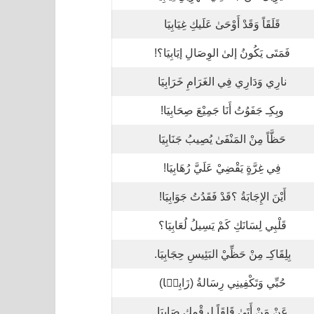
قَلَقَاً وَقَدْ أَوْحَىٰ عَلَيكِ غِيَابِيَا
فَمَتَى يَكُونُ إلىٰ الوِصَالِ إيَابِيَا؟!
نارِي وَدَارِي فِي الغَرَامِ خَرَابِيَا
وبِكِـ جَفَوُتُ أَنَا جَمِيْعَ صِحَابِيَا!
حَظَّاً مِنْ المَنْفَىٰ يُصِيبُ جَنَابِيَا
فِي غِرَّةٍ يَقْضِيْ عَلَيَّ رُهَابِيَا!
أَيْنَ الإِجَابَةُ ؟قَدْ فَقَدُتُ جَوَابِيَا!
قَلْبِي لِسَانَكِ كَمْ يَسِيلُ لُعَابِيَا؟
بِلِقَاكِـ مِنْ حَظِّيْ البَئِيسِ حِجَابِيَا.
حُبِّي وَتَكْفِينِي رِسَالةُ (زَابِيٙا)
عَنْ مَنْ أَتَىٰ قَلِقَاً لِرقْمِكِ صَابِيَا