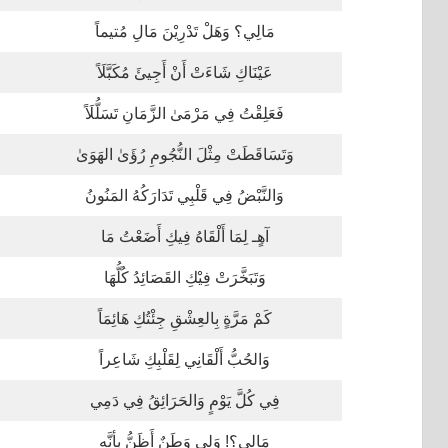
مَالِي؟ وَهَلْ تَدْرِيْنَ مَالِ مُتيماً
عَيْنَاكِ شَاءَتْ أَنْ أَجِيئَ مُكَبَّلَاً
فَعَلِقْتُ فِي مَرْمَىٰ الزَّمَانِ تَسَلُّلَاً
وَتَسَاقَطَتْ مِثْلَ النُّجُومِ رُؤَىٰ الهَوَىٰ
وَالنَّبْضُ فِي قَلْبِي تَدَارَكُهُ المَنُونُ
آهٍـ لِمَا أَلْقَاهُ فِيكِ أَضَعْتُ مَا
وَتَبَخَّرَتْ فِيْكِ القَصَائِدُ كُلُّهَا
كَمْ مَرَّةٍ بِالعِشْقِ جِئْتُكِ هَائِمَاً
وَالحُبُّ أَلْقَانِي لِقَلْبِكِ شَاعِراً
فِي كُلَّ يَوْمٍ وَالحَرَائِقُ فِي دَمِي
مَالِي؟! وَلِي وَطَنٌ أَظَنُّ بِأنَّهِ