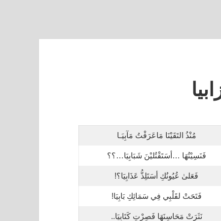
بيا
مُنْذُ التَقَيْنَا مَاعَرَفْتُ مَآبِيَـا
فَنَسِيْتُهَا …أسَتَقْتُليْنَ شَبَابِيَا…؟؟
فَعَلىٰ عُيُونُكِ أسَتَلِذُّ عَذَابِيَا؟!
فَتَحَتْ لقَلْبِي فِي سَمَائِكِ بَابِيَا!
نَثَرَتْ مَحَاسِنَهَا فَصِرْتِ كَتَابِيَا..