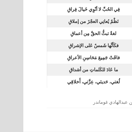
فِي الحُبِّ لا أنْوِي خَيالَ فِراقِ
نَظْمٌ يُعانِي العجْزَ من إملاقِ
لغةٌ تبثُّ الحقَّ مِن أعماقِ
فكَأنَّها شَمسٌ عَلى الإشراقِ
فاقَتْ جَمِيعَ مَحَاسِنِ الأعراقِ
ما عَادَ للكَلماتِ من أشداقِ
لُغتي، حَديثي، عِزَّتي، أَخلاقِي
 عبدالهادي غوماندر