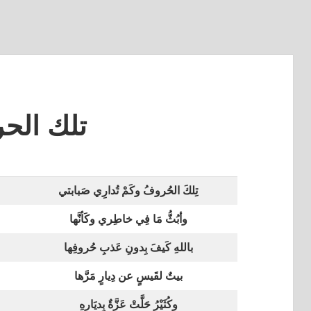
تلك الح
تِلكَ الحُروفُ وكَمْ تُدارِي صَبابتي
وأبُثُّ مَا فِي خاطِري وكَأنَّها
باللهِ كَيفَ بِدونِ عَذبِ حُروفِها
بيتٌ لقَيسٍ عن دِيارٍ مَرَّها
وكُثَيْرُ حَلَّتْ عَزَّةٌ بِديَارهِ