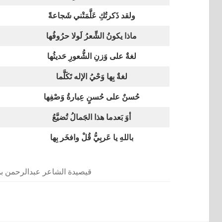
ولقد ذَكرتُكِ عَلَّمَتْني شَجاعةً
ماذا يكونُ الشِّعرُ لَولا حرُوفُها
لغةٌ على وَزنِ الشُّعورِ حَديثُها
لغةٌ بِها وَحْيُ الإله تَكَلَّما
حُسنٌ على حُسنٍ عِبارةُ وَصْفِها
أوَ بَعدما هذا الجَمالُ تُضيَّعُ
باللهِ يا عَربِيُّ قُلْ وافخَر بِها
قيصيدة الشاعر عبدالرحمن بن