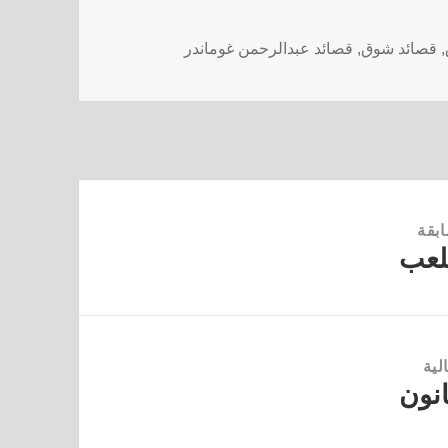
,
قصائد شوق
,
قصائد عبدالرحمن غوماندر
ابقة
اللعب
لية
نون