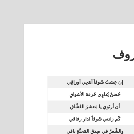
روف
إن عِشتُ شَوقاً أنتخِي أوراقِي
حُضنٌ يُداوِي حُرقةَ الأشواقِ
أن أرتَوي يا مَعشرَ العُشَّاقِ
كَم زادني شَوقاً لدارِ رِفاقي
والشِّعرُ في صِدقِ المَحبَّةِ باقي