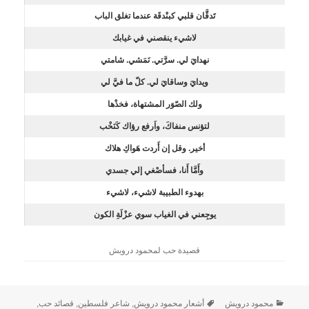
تَدقَّان قلبي كبنْدقَة عندما تغلق الباب
لاشيء ينقصني في غيابك
نهدايَ لي. سرَّتي. نَمَشي. شامتي
ويدايَ وساقايَ لي. كلّ ما فيَّ لي
ولك الصّوَر المشتهاة، فخذْها
لتؤنس منفاكَ، واَرفع رؤاك كَنَخْب
أخير. وقل إن أَردت هَواكِ هلاك
وأَمَّا أَنا، فسأصْغي إلي جسدي
بهدوء الطبيبة لاشيء، لاشيء
يوجِعني في الغياب سوي عزْلَةِ الكون
قصيدة حب لمحمود درويش
محمود درويش
أشعار محمود درويش
,
شاعر فلسطين
,
قصائد حب
,