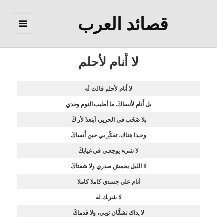
قصائد العرب
القائمة
والودجات
لا أنام لأحلم
لا أَنام لأحلم قالت لَه
بل أَنام لأنساكَ. ما أطيب النوم وحدي
بلا صَخَب في الحرير، اَبتعدْ لأراكَ
وحيدا هناك، تفكٌِر بي حين أَنساكَ
لا شيء يوجعني في غيابكَ
لا الليل يخمش صدري ولا شفتاكَ
أنام علي جسدي كاملا كاملا
لا شريك له
لا يداك تشقَّان ثوبي، ولا قدماكَ