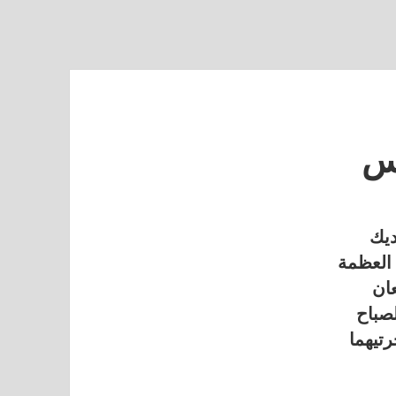
س
ديك
العظمة
عان
صباح
تيهما