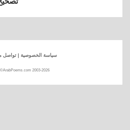
تصحيح
القصيدة
التالية:
سياسة الخصوصية
|
تواصل مع
d ©ArabPoems.com 2003-2026