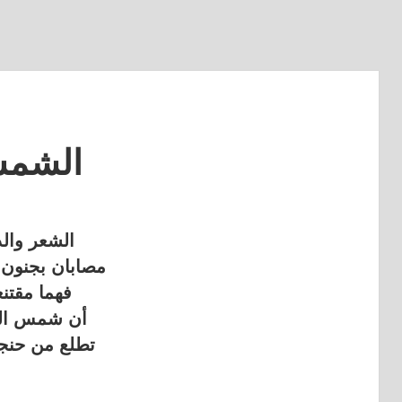
الشم
الشعر وال
مصابان بجنون 
فهما مقتن
أن شمس ال
تطلع من حنجر