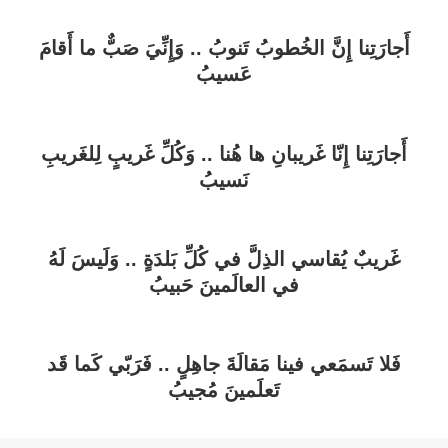
أَجارَتِنا إِنَّ الخُطوبُ تَنوبُ .. وَإِنِّيَ صَبٌّ ما أَقامَ
عَسيبُ
أَجارَتِنا إِنّا غَريبانِ ها هُنا .. وَكُلِّ غَريبٍ لِلغَريبِ
نَسيبُ
غَريبٌ يُقاسي الذِلَّ في كُلِّ بَلدَةٍ .. وَلَيسَ لَهُ
في العالَمينَ حَبيبُ
فَلا تَسمَعي فينا مَقالَةَ جاهِلٍ .. فَرَبّي كَما قَد
تَعلَمينَ مُجيبُ