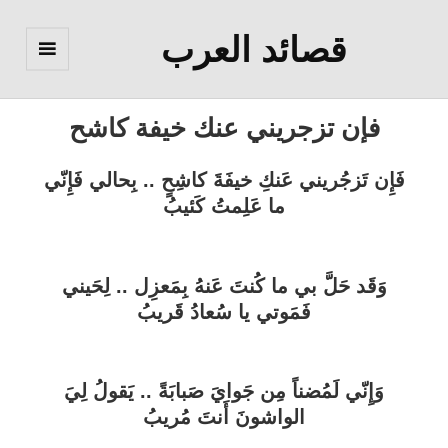
قصائد العرب
القائمة
والودجات
فإن تزجريني عنك خيفة كاشح
فَإِن تَزجُريني عَنكِ خيفَةَ كاشِحٍ .. بِحالي فَإِنّي
ما عَلِمتُ كَئيبُ
وَقَد حَلَّ بي ما كُنتَ عَنهُ بِمَعزِل .. لِحَيني
فَمَوتي يا سُعادُ قَريبُ
وَإِنّي لَمُضناً مِن جَوايَ صَبابَةً .. يَقولُ لِيَ
الواشونَ أَنتَ مُريبُ