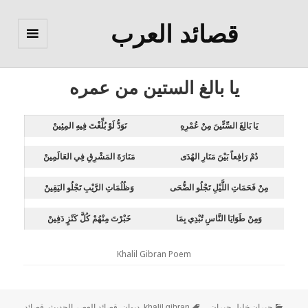
قصائد العرب
القائمة
والودجات
يا بالغ الستين من عمره
يَا بَالِغَ السِّتِّينَ مِنْ عُمْرِهِ
نَوَدُّ لَوْ بُلِّغْتَ فِيهِ المِئِينْ
دُمْ رَافِعاً بَيْنَ مَنَارِ الهُدَى
مَنَارَةَ المَشْرِقِ فِي العَالَمِينْ
مِنْ فَحَمَاتِ اللَّيْلِ تَجْلُو الضُّحَى
وَظُلُمَاتِ الرَّيْبِ تَجْلُو اليَقِينْ
وَمِنْ طَوَايَا النَّاسِ تُبْدِي بِمَا
خَبْرْتَ مِنْهُمْ كُلَّ كَنْزٍ دَفِينْ
Khalil Gibran Poem
جبران خليل جبران
khalil gibran
,
ديوان
,
قصائد العصر الحديث
,
قصائد