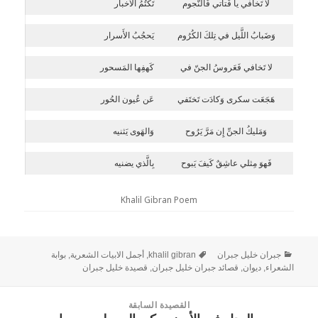
لا تَخافي يا فَتاتي فَالنُّجوم
تَكتُمُ الأَخبار
وَضَبابُ اللَّيل في تِلكَ الكُرُوم
يَحجُبُ الأَسرار
لا تَخافي فَعَروسُ الجنّ في
كَهفِها المَسحور
هَجَعَت سكرى وَكادَت تَختَفي
عَن عُيون الحُور
وَمَليكُ الجنِّ إِن مَرَّ يَرُوح
وَالهَوى يَثنيه
فَهوَ مِثلي عاشِقٌ كَيفَ يَبوح
بِالَّذي يضنيه
Khalil Gibran Poem
جبران خليل جبران
khalil gibran
,
أجمل الابيات الشعرية
,
بوابة
الشعراء
,
ديوان
,
قصائد جبران خليل جبران
,
قصيدة خليل جبران
القصيدة السابقة