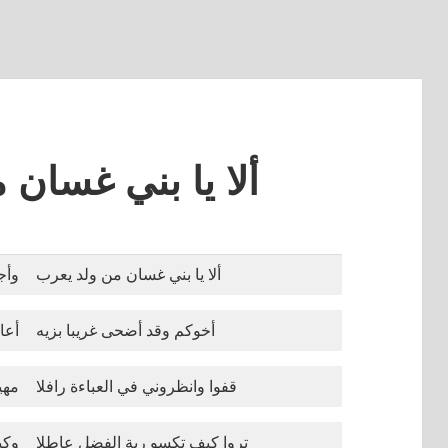
ألا يا بني غسان 
ألا يا بني غسان من ولد يعرب
وأج
أخوكم وقد أضحى غريبا بزيه
أعا
قفوا وانظروني في العباءة رافلا
مهي
تروا كيف تكسو ربة الفضل عاطلا
وكي