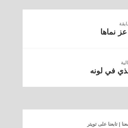
ابقة
 عز نماها
لية
ذي في لونه
نا
|
تابعنا على تويتر