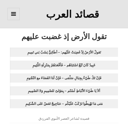
قصائد العرب
القائمة
والودجات
تقول الأرض إذ غضبت عليهم
تَقولُ الأرْضُ إذْ غَضِبَتْ عَلَيْهم: – أطَائِيٌّ يَسُبّ بَني تَمِيمِ
عَبِيدٌ كَانَ تُبّعٌ اسْتَبَاهُم – فَأقْعَدَهُمْ بِمَنْزِلَةِ اللّئِيمِ
فَإنْ تَكُ طَيّءٌ بِجِبَالِ سَلْمَى – فَإنّ لَنَا الفَضَاءَ مع النّجُومِ
ألاَ يَا طَيّءَ الأنْبَاطِ لَسْتُم – بِمَوْلىً للصّمِيمِ وَلا الصّمِيمِ
مَتى مَا تَهْبِطُوا تَرْكَبْ عَلَيْكُم – عنَاجِيجٌ تَعَضّ عَلى الشّكِيمِ
قصيدة لشاعر العصر الأموي الفرزدق