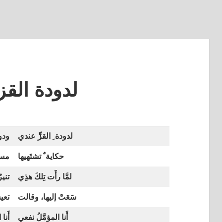
لدودة القز
لدودة ِ القزِّ عندي
ودود
حكاية ٌ تشتَهيها
مسام
لمَّا رأَت تِلكَ هذِي
تنير
سَعَتْ إليها، وقالت
تعيش
أَنا المؤمَّلُ نفعي
أَنا