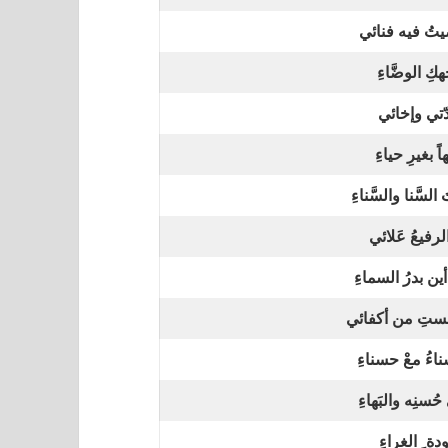
تُ فيه فنائي
كِ الوضَّاءِ
دّتي وإخائي
ً بغيرِ حياءِ
 السَّنا والسَّناءِ
 الرفيعُ عَلائي
ين بدرُ السماءِ
لستِ من أكفائي
اءُ معْ حسناءِ
ُسنِه والبَهاءِ
دة ِ الغراءِ