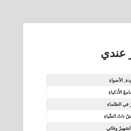
 عندي
ة ِ الأضواءِ
عُ الأَذكياءِ
ُ في الظلماءِ
ُ ذاتُ الضِّياءِ
 الشهيرُ وفائي