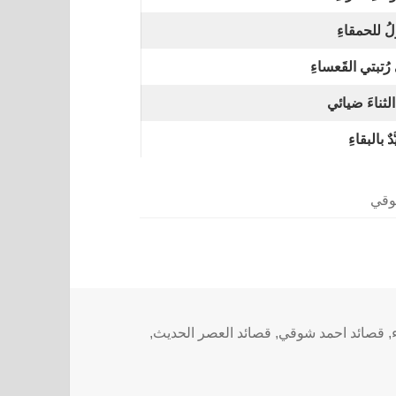
لُ للحمقاءِ
ُتبتي القَعساءِ
لثناءَ ضيائي
دٌ بالبقاءِ
وقي
,
قصائد احمد شوقي
,
قصائد العصر الحديث
,