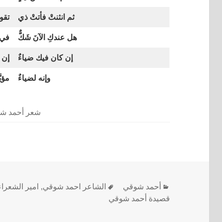
ثم انثنتْ فأتتْ ذي
تقو
هل عندكِ الآنَ شَكٌّ
في ر
إن كان فيك ضياءٌ
إن ا
وإنه لضياءٌ
مؤيَّ
شعر أحمد ش
أحمد شوقي
الشاعر احمد شوقي
,
امير الشعراء
قصيدة أحمد شوقي