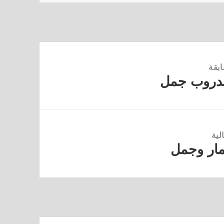
ابقة
لدروب جمل
لية
مار وجمل