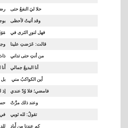
حلا ليَ النفعُ حتى
رضي
وقد أتيتُ لأحظى
بوجه
فهل لنورِ الثرى في
مَوَ
قالت: عَرَضتِ علينا
وجها
من أنتِ حتى تداني
ذاتَ
أنا البديعُ جمالي
أَنا
أين الكواكبُ مني
بل أ
فامضي؛ فلا وُدّ عندي
إذ 
وعند ذلك مرَّتْ
حسن
تقولُ: لله ثوبي
في ح
كم عندنا من أَيادٍ
للدو