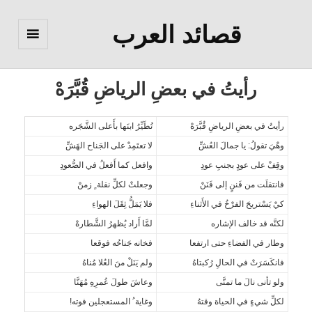
قصائد العرب
القائمة
والودجات
رأيتُ في بعضِ الرياضِ قُبَّرَهْ
رأيتُ في بعضِ الرياضِ قُبَّرَهْ
تُطَيِّرُ ابنَها بأَعلى الشَّجَره
وهْيَ تقولُ: يا جمالَ العُشِّ
لا تعتَمِدْ على الجَناح الهَشِّ
وقِفْ على عودٍ بجنبِ عودِ
وافعل كما أَفعلُ في الصُّعودِ
فانتقلَت من فَننٍ إلى فَنَنْ
وجعلتْ لكلِّ نقلة ٍ زمنْ
كيْ يَسْتريحَ الفرْخُ في الأَثناءِ
فلا يَمَلُّ ثِقَلَ الهواءِ
لكنَّه قد خالف الإشاره
لمَّا أَراد يُظهرُ الشَّطارهْ
وطار في الفضاءِ حتى ارتفعا
فخانه جَناحُه فوقعا
فانكَسَرَتْ في الحالِ رُكبتاهُ
ولم يَنَلْ منَ العُلا مُناهُ
ولو تأنى نالَ ما تمنَّى
وعاشَ طولَ عُمرِهِ مُهَنَّا
لكلِّ شيءٍ في الحياة وقتهُ
وغاية ُ المستعجلين فوته!