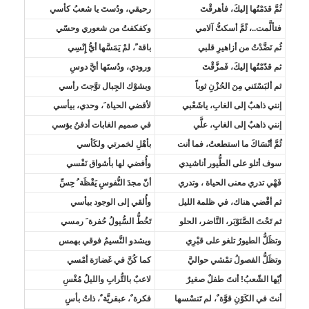
ثُمَّ قدَمْتُها إليكَ، فأهرقْتَ
رحيقي، ودُستَ يا شعبُ كأسي
فتألَّمت..، ثًمَّ أسكتُّ آلامي
وكفكفتُ من شعوري وحسّي
ثُم نَضَّدْتُ من أزاهيرِ قلبي
باقة ً، لمْ يَمَسَّها أيُّ إِنْسِي
ثم قدّمْتُها إليكَ، فَمزَّقْتَ
ورودي، ودُستَها أيَّ دوسِ
ثم ألبَسْتَني مِنَ الحُزْنِ ثوباً
وبشوْك الجِبال توَّجتَ رأسي
إنني ذاهبٌ إلى الغابِ، ياشَعْبي
لأقضي الحياة َ، وحدي، بيأسي
إنني ذاهبٌ إلى الغابِ، علَّي
في صميم الغابات أدفنُ بؤسي
ثُمَّ أنْسَاكَ ما استطعتُ، فما أنت
بأهْلِ لخمرتي ولكَأسي
سوف أتلو على الطُّيور أناشيدي
وأُفضي لها بأشواق نَفْسي
فَهْي تدري معنى الحياة ، وتدري
أنّ مجدَ النُّفوسِ يَقْظَة ُ حِسِّ
ثم أقْضي هناك، في ظلمة الليل
وأُلقي إلى الوجود بيأسي
ثم تَحْتَ الصَّنَوْبَر، النَّاضر، الحلو
تَخُطُّ السُّيولُ حُفرة َ رمسي
وتظَلُّ الطيورُ تلغو على قبْرِي
ويشدو النَّسيمُ فوقي بهمس
وتظَلُّ الفصولُ تمْشي حواليَّ
كما كُنَّ في غَضارَة أمْسي
أيّها الشّعبُ! أنتَ طفلٌ صغيرٌ
لاعبٌ بالتُّرابِ والليلُ مُغْسِ
أنتَ في الكَوْنِ قوَّة ٌ، لم تَنسْسها
فكرة ٌ، عبقريَّة ٌ، ذاتُ بأسِ