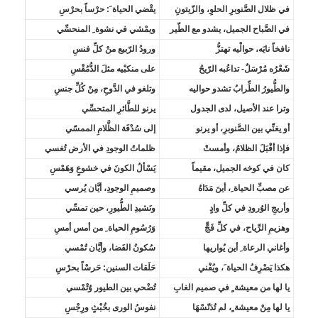
في ظلال الصَّنوبرِ الحلوِ، والزّيتونِ
يقْضي الحياة َ: حرْساً بحرْسِ
في الصَّباح الجميل، يشدو مع الطّير
ويمْشي في نشوة ِ المنحسِّي
نافخاً نايَه، حوالْيه تهتزُّ
ورودُ الرّبيع منْ كلِّ فنسِ
شَعْرُه مُرْسَلٌ- تداعُبه الرّيحُ
على منكبْيه مثلَ الدُّمُقْسِ
والطُّيورُ الطِّرابُ تشدو حواليه
وتلغو في الدَّوحِ، مِنْ كُلِّ جنسِ
وترا عند الأصيل، لدى الجدول
يرنو للطَّائرِ المتحسِّي
أو يغنِّي بين الصَّنوبرِ، أو يرنو
إلى سُدْفَة الظَّلامِ الممسّي
فإذا أقْبَلَ الظلامُ، وأمستْ
ظلماتُ الوجودِ في الأرض تُغسي
كان في كوخه الجميل، مقيماً
يَسْألُ الكونَ في خشوعٍ وَهَمْسِ
عن مصبِّ الحياة ِ، أينَ مَدَاهُ
وصميمِ الوجودِ، أيَّان يُرسي
وأريجِ الوُرودِ في كلِّ وادٍ
ونَشيدِ الطُّيورِ، حين تمسِّي
وهزيمِ الرِّياح، في كلِّ فَجٍّ
وَرُسُومِ الحياة ِ من أمس أمسِ
وأغاني الرعاة ِ أين يُواريها
سُكونُ الفَضا، وأيَّان تُمْسي
هكذا يَصْرِفُ الحياة َ، ويُفْني
حَلَقات السنين: حَرسْاً بحرْسِ
يا لها من معيشة ٍ في صميم الغابِ
تُضْحي بين الطيور وُتْمْسي
يا لها مِنْ معيشة ٍ، لم تُدَنّسْهَا
نفوسُ الورى بخُبْثٍ ورِجْسِ