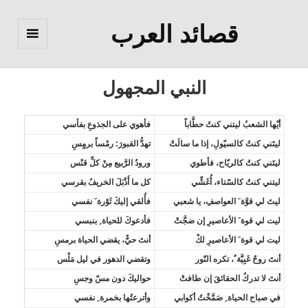
قصائد العرب
القائمة
والودجات
النبي المجهول
أيْها الشعبُ ليتني كنتُ حطَّاباً
فأهوي على الجذوعِ بفأسي
ليتَني كنتُ كالسيّولِ، إذا ما سالَتْ
تهدُّ القبورَ: رمْساً برمٍسِ
ليتَني كنتُ كالريّاح، فأطوي
ورودُ الرَّبيع مِنْ كلِّ قنْس
ليتني كنتُ كالسّتاء، أُغَشِّي
كل ما أَذْبَلَ الخريفُ بقرسي
ليتَ لي قوَّة َ العواصفِ، يا شعبي
فأُلقي إليكَ ثَوْرة َ نفسي
ليت لي قوة َ الأعاصيرِ إن ضجَّتْ
فأدعوكَ للحياة ِ بنبسي
ليت لي قوة َ الأعاصيرِ لكْ
أنتَ حيٌّ، يقضي الحياة برمسِ
أنتَ روحٌ غَبِيَّة ٌ، تكره النّور
وتقضي الدهور في ليل مَلْس
أنتَ لا تدركُ الحقائقَ إن طافتْ
حواليكَ دون مسّ وجسِ
في صباح الحياة ِ صَمَّخْتُ أكوابي
وأترعتُها بخمرة ِ نفسي