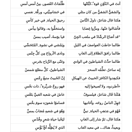
أنتَ في الكَوْنِ قوة ٌ،كبَّلتْها
ظُلُمَاتُ العُصور، مِنْ أمس أمسِ
والشقيُّ الشقيُّ من كان مثلي
في حَسَاسِيَّتي، ورقَّة ِ نفسي
هكذا قال شاعرٌ، ناولَ النَّاسَ
رحيقَ الحياة ِ في خير كأسِ
فأشاحُوا عنْها، ومرُّوا غِضابا
واستخفُّوا به، وقالوا بيأس
“قد أضاعَ الرشّادُ في ملعب الجِنّ
فيا بؤسهُ، أصيب بمسّ
طالما خاطبَ العواصفَ في الليلِ
ويَمْشي في نشوة ِ المُتَحَسِّي
طالما رافقَ الظلامَ إلى الغابِ
ونادى الأرواحَ مِن كلِّ جِنْس
طالما حدَّثَ الشياطينَ في الوادي
وغنّى مع الرِّياح بجَرسِ
إنه ساحرٌ، تعلِّمُه السحرَ
الشياطينُ، كلَّ مطلع شمسْ
فکبعِدوا الكافرَ الخبيثَ عن الهيكلِ
إنّ الخَبيثَ منبعُ رِجْسِ
«أطردوه، ولا تُصيخوا إليه
فهو روحٌ شريِّرة ٌ، ذات نحْسِ
هَكَذا قَال شاعرٌ، فيلسوفٌ
عاشَ في شعبه الغبيِّ بتَعْسِ
جَهِلَ الناسُ روحَه، وأغانيها
فساموُا شعورَه سومَ بخْسِ
فَهْوَ في مَذهبِ الحياة ِ نبيٌّ
وَهْوَ في شعبهِ مُصَابٌ بمسِّ
هكذا قال، ثمّ سَار إلى الغابِ
ليَحْيا حياة شعرٍ وقُدْسِ
وبعيداً، هناك..، في معبد الغاب
الذي لا يُظِلُّه أيُّ بُؤْسِ