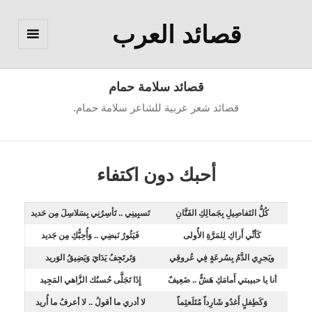
قصائد العرب
القائمة
والودجات
قصائد سلامة حمام
قصائد شعر عربية للشاعر سلامة حمام.
أحبك دون اكتفاء
كُلُّ التَفاصِيلِ بِجَمالِكِ الفَتَّانِ
تَسبِينِي .. تَأسِرُنِي بِسَلاسِلَ مِن حَديد
كَأنِّي أَراكِ لِلمَرَّةِ الأُولى
فَيَثُورُ نَبضِي .. وَأُحِبُّكِ مِن جَديد
ويَجرِي الدَّمُ بِسُرعَةٍ فِي عُروقِي
وَتَرتَجِفُ يَدَايَ وَيَضِيقُ الوَريد
أنا يا حبيبتي أَمامَكِ هَشٌّ .. ضَعِيفٌ
إِذَا تَجَلَّى حُسنُك الزَّاهي المَجِيد
وَكَطِفلٍ أَغدُو شَارِداً مُتَلَعثِماً
لا أدري ما أقولُ .. لا أعرفُ ما أُريد