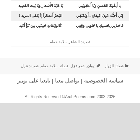
يا أَيقُونَةَ الحُسنِ وَيَا أُعجُوبَتِي
يَا غَايَةَ الأَشعارِ وَيَا بَيتَ القَصِيد
إِنّي أُحبُّك دُونَ اكتِفاءٍ .. أَوَيَكتَفِي
البَحرُ أَمطاراً إِذْ يَلقَى المَزيد !
فَاختالِي بِحُسنِكِ يا حُلوَتِي وَقِفِي
كَالواثِقاتِ حَبيبَتِي مِن نَبَأٍ أَكيد
قصيدة الشاعر سلامة حمام
قصائد الزوار
ديوان
,
شعر غزل
,
قصائد سلامة حمام
,
قصيدة غزل
سياسة الخصوصية
|
تواصل معنا
|
تابعنا على تويتر
All Rights Reserved ©ArabPoems.com 2003-2026