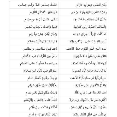
ذِكَرُ الصّبَي وَمَرَاتِعِ الآرَامِ
جَلَبَتْ حِمامي قَبلَ وَقْتِ حِمامي
دِمَنٌ تَكاثَرَتِ الهُمُومُ عَليّ في
عَرَصَاتِها كَتَكاثُرِ اللُّوّامِ
وَكَأنّ كُلّ سَحَابَةٍ وَقَفَتْ بهَا
تَبكي بعَيْنيْ عُرْوَةَ بنِ حِزَامِ
وَلَطَالَمَا أفْنَيْتُ رِيقَ كَعَابِهَا
فِيهَا وَأفْنَتْ بالعِتابِ كَلامي
قَد كُنْتَ تَهْزَأُ بالفِراقِ مَجَانَةً
وَتَجُرّ ذَيْلَيْ شِرّةٍ وَعُرَامِ
لَيسَ القِبابُ على الرّكَابِ وَإنّمَا
هُنّ الحَيَاةُ تَرَحّلَتْ بسَلامِ
ليتَ الذي فَلَقَ النّوَى جعَل الحَصَى
لخِفافِهِنّ مَفَاصِلي وَعِظامي
مُتَلاحِظَينِ نَسُحُّ مَاءَ شُؤونِنَا
حَذَراً مِنَ الرُّقَبَاءِ في الأكْمَامِ
أرْوَاحُنَا انهَمَلَتْ وَعِشْنَا بَعدَهَا
من بَعدِ ما قَطَرَتْ على الأقدامِ
لَوْ كُنّ يَوْمَ جرَينَ كُنّ كصَبرِنَا
عندَ الرّحيلِ لَكُنّ غَيرَ سِجَامِ
لم يَتْرُكُوا لي صاحِباً إلاّ الأسَى
وَذَمِيلَ ذِعْلِبَةٍ كَفَحْلِ نَعَامِ
وَتَعَذُّرُ الأحْرارِ صَيّرَ ظَهْرَهَا
إلاّ إلَيْكَ عَليَّ ظَهْرَ حَرَامِ
أنتَ الغَريبَةُ في زَمَانٍ أهْلُهُ
وُلِدَتْ مَكارِمُهُمْ لغَيرِ تَمَامِ
أكْثَرْتَ من بَذْلِ النّوَالِ وَلم تزَلْ
عَلَماً على الإفْضالِ وَالإنْعَامِ
صَغّرْتَ كلّ كَبيرَةٍ وَكَبُرْتَ عَنْ
لَكَأنّهُ وَعَدَدْتَ سِنّ غُلامِ
وَرَفَلْتَ في حُلَلِ الثّنَاءِ وَإنّمَا
عَدَمُ الثّنَاءِ نِهَايَةُ الإعْدامِ