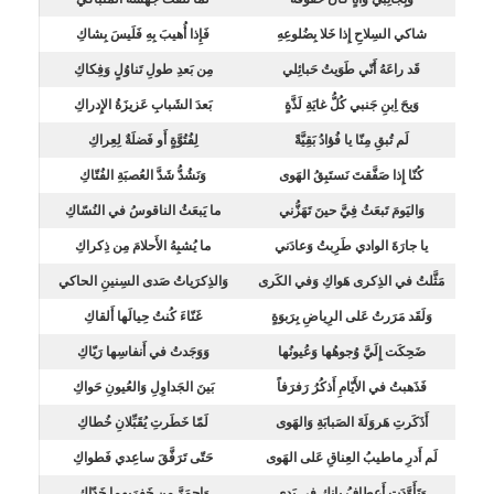
شاكي السِلاحِ إِذا خَلا بِضُلوعِهِ
فَإِذا أُهيبَ بِهِ فَلَيسَ بِشاكِ
قَد راعَهُ أَنّي طَوَيتُ حَبائِلي
مِن بَعدِ طولِ تَناوُلٍ وَفِكاكِ
وَيحَ اِبنِ جَنبي كُلُّ غايَةِ لَذَّةٍ
بَعدَ الشَبابِ عَزيزَةُ الإِدراكِ
لَم تُبقِ مِنّا يا فُؤادُ بَقِيَّةً
لِفُتُوَّةٍ أَو فَضلَةٌ لِعِراكِ
كُنّا إِذا صَفَّقتَ نَستَبِقُ الهَوى
وَنَشُدُّ شَدَّ العُصبَةِ الفُتّاكِ
وَاليَومَ تَبعَثُ فِيَّ حينَ تَهَزُّني
ما يَبعَثُ الناقوسُ في النُسّاكِ
يا جارَةَ الوادي طَرِبتُ وَعادَني
ما يُشبِهُ الأَحلامَ مِن ذِكراكِ
مَثَّلتُ في الذِكرى هَواكِ وَفي الكَرى
وَالذِكرَياتُ صَدى السِنينِ الحاكي
وَلَقَد مَرَرتُ عَلى الرِياضِ بِرَبوَةٍ
غَنّاءَ كُنتُ حِيالَها أَلقاكِ
ضَحِكَت إِلَيَّ وُجوهُها وَعُيونُها
وَوَجَدتُ في أَنفاسِها رَيّاكِ
فَذَهبتُ في الأَيّامِ أَذكُرُ رَفرَفاً
بَينَ الجَداوِلِ وَالعُيونِ حَواكِ
أَذَكَرتِ هَروَلَةَ الصَبابَةِ وَالهَوى
لَمّا خَطَرتِ يُقَبِّلانِ خُطاكِ
لَم أَدرِ ماطيبُ العِناقِ عَلى الهَوى
حَتّى تَرَفَّقَ ساعِدي فَطواكِ
وَتَأَوَّدَت أَعطافُ بانِكِ في يَدي
وَاِحمَرَّ مِن خَفرَيهِما خَدّاكِ