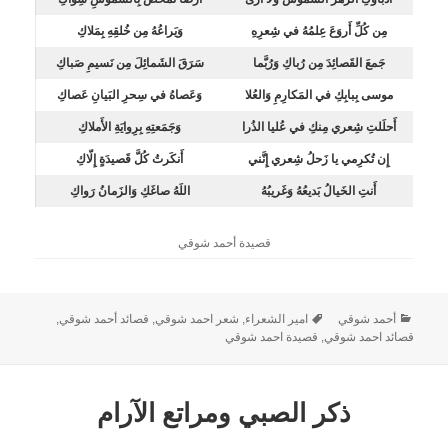
مِن كُلِّ أَروَعَ عِلمُهُ في شِعرِهِ
وَيَراعُهُ مِن خُلقِهِ بِمَلاكِ
جَمعَ القَصائِدَ مِن رُباكِ وَرُبَّما
سَرَقَ الشَمائِلَ مِن نَسيمِ صَباكِ
موسى بِبابِكِ في المَكارِمِ وَالعُلا
وَعَصاهُ في سِحرِ البَيانِ عَصاكِ
أَحلَلتِ شِعري مِنكِ في عُليا الذُرا
وَجَمَعتِهِ بِرِوايَةِ الأَملاكِ
إِن تُكرِمي يا زَحلُ شِعري إِنَّني
أَنكَرتُ كُلَّ قَصيدَةٍ إِلّاكِ
أَنتِ الخَيالُ بَديعُهُ وَغَريبُهُ
اللَهُ صاغَكِ وَالزَمانُ رَواكِ
قصيدة أحمد شوقي
أحمد شوقي
امير الشعراء
,
شعر احمد شوقي
,
قصائد أحمد شوقي
,
قصائد احمد شوقي
,
قصيدة احمد شوقي
ذكر الصبي ومراتع الآرام