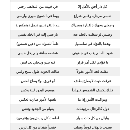
كل دار أحق بالأهل إلا
في خبيث من المذاهب رجس
نفسي مرجل، وقلبي شراع
بهما في الدموع سيري وأرسي
واجعلي وجهك (الفنار) ومجراك
يـد (الثغر) بـين (رمل) و(مكس)
وطـني لو شغلت بالخلد عنه
نازعتني إليه في الخلد نفسي
وهـفا بالفؤاد في سلسبيل
ظمأ للسواد مـن (عين شمس)
شهد الله لم يغب عن جـفوني
شخصه ساعة ولم يخل حسي
يا فؤادي لكل أمر قرار
فيه يبدو وينجلي بعد لبس
عقلت لجة الأمور عقولاً
طالت الحوت طول سبح وغس
غرقت حيث لا يصاح بطاف
أو غريق، ولا يصاخ لحس
فلـك يكسف الشموس نـهـاراً
ويسوم البدور ليلة وكس
ومواقيت للأمور إذا ما
بلغتها الأمور صارت لعكس
دول كالرجال مرتهنـات
بقيام من الجدود وتعس
وليال من كل ذات سوار
لطمت كل رب (روم) و(فرس)
سددت بالهلال قوساً وسلت
خنجراً ينفذان من كل ترس