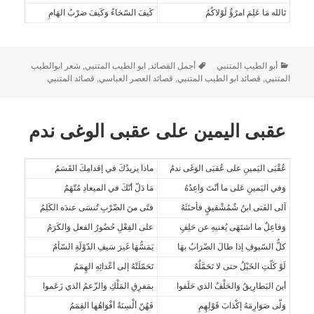
تَالله مَا عَلِمَ امرُؤٌ لَوْلاكُمُ
كَيفَ السّخاءُ وَكَيفَ ضرْبُ الهَامِ
أبو الطيب المتنبي
أجمل القصائد
,
ابو الطيب المتنبي
,
شعر ابوالطيب
المتنبي
,
قصائد ابو الطيب المتنبي
,
قصائد العصر العباسي
,
قصائد المتنبي
عقبى اليمين على عقبى الوغى ندم
عُقْبَى اليَمينِ على عُقبَى الوَغَى ندمُ
ماذا يزيدُكَ في إقدامِكَ القَسَمُ
وَفي اليَمينِ عَلى ما أنْتَ وَاعِدُهُ
مَا دَلّ أنّكَ في الميعادِ مُتّهَمُ
آلى الفَتى ابنُ شُمُشْقيقٍ فأحنَثَهُ
فتًى منَ الضّرْبِ تُنسَى عندَه الكَلِمُ
وَفاعِلٌ ما اشتَهَى يُغنيهِ عن حَلِفٍ
على الفِعْلِ حُضُورُ الفعل وَالكَرَمُ
كلُّ السّيوفِ إذا طالَ الضّرَابُ بهَا
يَمَسُّهَا غَيرَ سَيفِ الدّوْلَةِ السّأمُ
لَوْ كَلّتِ الخَيْلُ حتى لا تَحَمَّلُهُ
تَحَمّلَتْهُ إلى أعْدائِهِ الهِمَمُ
أينَ البَطارِيقُ وَالحَلْفُ الذي حَلَفوا
بمَفرِقِ المَلْكِ وَالزّعمُ الذي زَعَموا
وَلّى صَوَارِمَهُ إكْذابَ قَوْلِهِمِ
فَهُنّ ألْسِنَةٌ أفْوَاهُها القِمَمُ