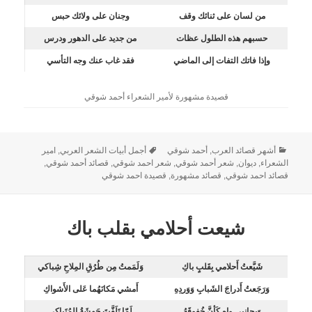
من لسان على ثنائك وقف
وجنان على ولائك حبس
حسبهم هذه الطلول عظات
من جديد على الدهور ودرس
وإذا فاتك التفات إلى الماضي
فقد غاب عنك وجه التأسي
قصيدة مشهورة لأمير الشعراء أحمد شوقي
أشهر قصائد العرب
,
أحمد شوقي
أجمل أبيات الشعر العربي
,
امير
الشعراء
,
ديوان
,
شعر أحمد شوقي
,
شعر احمد شوقي
,
قصائد أحمد شوقي
,
قصائد احمد شوقي
,
قصائد مشهورة
,
قصيدة احمد شوقي
شيعت أحلامي بقلب باك
شَيَّعتُ أَحلامي بِقَلبٍ باكِ
وَلَمَمتُ مِن طُرُقِ المِلاحِ شِباكي
وَرَجَعتُ أَدراجَ الشَبابِ وَوَردِهِ
أَمشي مَكانَهُما عَلى الأَشواكِ
وَبِجانِبي واهٍ كَأنَّ خُفوقَهُ
لَمّا تَلَفَّتَ جَهشَةُ المُتَباكي