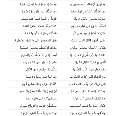
وَجاوَزُوا أرْسَنَاساً مُعصِمِينَ بِهِ
وكيفَ يَعصِمُهُمْ ما ليسَ يَنعَصِمُ
وَما يَصُدُّكَ عَنْ بَحرٍ لهمْ سَعَةٌ
وَمَا يَرُدُّكَ عن طَوْدٍ لهُمْ شَمَمُ
ضرَبْتَهُ بصُدورِ الخَيْلِ حامِلَةً
قَوْماً إذا تَلِفوا قُدماً فقد سَلِمُوا
تَجَفَّلُ المَوْجُ عن لَبّاتِ خَيلِهِمِ
كمَا تَجَفَّلُ تحتَ الغارَةِ النَّعَمُ
عَبَرْتَ تَقْدُمُهُمْ فيهِ وَفي بَلَدٍ
سُكّانُهُ رِمَمٌ مَسكُونُها حُمَمُ
وَفي أكُفّهِمِ النّارُ التي عُبِدَتْ
قبل المَجوس إلى ذا اليوْم تَضْطَرِمُ
هِنْدِيّةٌ إنْ تُصَغّرْ مَعشَراً صَغُرُوا
بحَدّها أوْ تُعَظّمْ مَعشراً عَظُمُوا
قَاسَمْتَها تَلّ بِطْرِيقٍ فكانَ لَهَا
أبطالُهَا وَلَكَ الأطْفالُ وَالحُرَمُ
تَلْقَى بهِمْ زَبَدَ التّيّارِ مُقْرَبَةٌ
على جَحافِلِها من نَضْحِهِ رَثَمُ
دُهْمٌ فَوَارِسُهَا رُكّابُ أبْطُنِها
مَكْدودَةٌ وَبِقَوْمٍ لا بها الألَمُ
منَ الجِيادِ التي كِدْتَ العَدُوّ بهَا
وَمَا لهَا خِلَقٌ مِنها وَلا شِيَمُ
نِتَاجُ رَأيِكَ في وَقْتٍ عَلى عَجَلٍ
كَلَفْظِ حَرْفٍ وَعَاهُ سامعٌ فَهِمُ
وَقَدْ تَمَنّوْا غَداةَ الدّرْبِ في لجَبٍ
أنْ يُبصِرُوكَ فَلَمّا أبصرُوكَ عَمُوا
صَدَمْتَهُمْ بخَميسٍ أنْتَ غُرّتُهُ
وَسَمْهَرِيّتُهُ في وَجْهِهِ غَمَمُ
فكانَ أثْبَتُ ما فيهِمْ جُسُومَهُمُ
يَسقُطْنَ حَوْلَكَ وَالأرْواحُ تَنهَزِمُ
وَالأعوَجيّةُ مِلءُ الطُّرْقِ خَلفَهُمُ
وَالمَشرَفِيّةُ مِلءُ اليوْمِ فَوْقَهُمُ