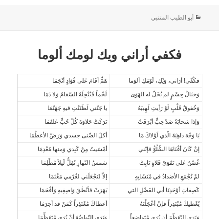
أبو الطيب المتنبي
فكفي أراني ويك لومك ألوما
فكُفّي! أرَاني، وَيْكِ، لَوْمَكِ ألوَما
هَمٌّ أقَامَ عَلى فُؤادٍ أنْجَمَا
وَخيَالُ جِسْمٍ لم يُخَلّ له الهَوَى
لَحْماً فَيُنْحِلَهُ السّقامُ وَلا دَمَا
وَخُفوقُ قَلْبٍ لَوْ رَأيتِ لَهِيبَهُ
يا جَنّتي لَظَنَنْتِ فيهِ جَهَنّمَا
وَإذا سَحابَةُ صَدّ حِبٍّ أبْرَقَتْ
تَرَكَتْ حَلاوَةَ كُلّ حُبٍّ عَلقَمَا
يَا وَجْهَ داهِيَةَ الّذي لَوْلاكَ مَا
أكلَ الضّنى جسدي وَرَضّ الأعظُمَا
إنْ كَانَ أغْنَاهَا السُّلُوُّ فإنّني
أمْسَيتُ مِنْ كَبِدي وَمنها مُعْدِمَا
غُصْنٌ عَلى نَقَوَيْ فَلاةٍ نَابِتٌ
شمسُ النّهارِ تُقِلُّ لَيلاً مُظْلِمَا
لمْ تُجْمَعِ الأضدادُ في مُتَشَابِهٍ
إلاّ لتَجْعَلَني لغُرْمي مَغْنَمَا
كَصِفاتِ أوْحَدِنَا أبي الفَضْلِ التي
بَهَرَتْ فأنْطَقَ وَاصِفِيهِ وَأفْحَمَا
يُعْطيكَ مُبْتَدِراً فإنْ أعْجَلْتَهُ
أعطاكَ مُعْتَذِراً كَمَنْ قد أجرَمَا
وَيَرَى التّعَظّمَ أن يُرَى مُتَواضِعاً
وَيَرَى التّواضُعَ أنْ يُرَى مُتَعَظِّمَا