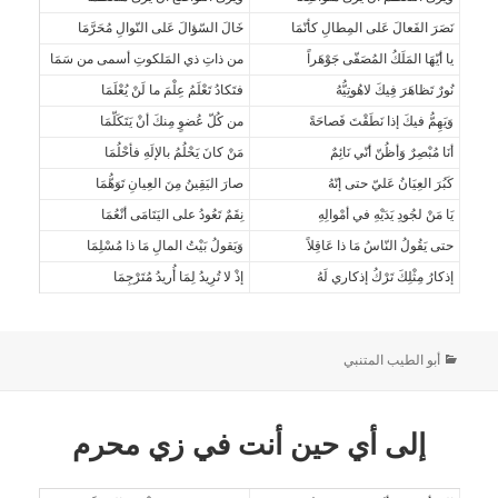
نَصَرَ الفَعالَ عَلى المِطالِ كأنّمَا
خَالَ السّؤالَ عَلى النّوالِ مُحَرَّمَا
يا أيّهَا المَلَكُ المُصَفّى جَوْهَراً
من ذاتِ ذي المَلكوتِ أسمى من سَمَا
نُورٌ تَظاهَرَ فِيكَ لاهُوتِيُّهُ
فتَكادُ تَعْلَمُ عِلْمَ ما لَنْ يُعْلَمَا
وَيَهِمُّ فيكَ إذا نَطَقْتَ فَصاحَةً
من كُلّ عُضوٍ مِنكَ أنْ يَتَكَلّمَا
أنَا مُبْصِرٌ وَأظُنّ أنّي نَائِمٌ
مَنْ كانَ يَحْلُمُ بالإلَهِ فأحْلُمَا
كَبُرَ العِيَانُ عَليّ حتى إنّهُ
صارَ اليَقِينُ مِنَ العِيانِ تَوَهُّمَا
يَا مَنْ لجُودِ يَدَيْهِ في أمْوالِهِ
نِقَمٌ تَعُودُ على اليَتَامَى أنْعُمَا
حتى يَقُولُ النّاسُ مَا ذا عَاقِلاً
وَيَقولُ بَيْتُ المالِ مَا ذا مُسْلِمَا
إذكارُ مِثْلِكَ تَرْكُ إذكاري لَهُ
إذْ لا تُرِيدُ لِمَا أُريدُ مُتَرْجِمَا
أبو الطيب المتنبي
إلى أي حين أنت في زي محرم