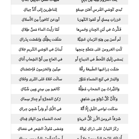
تُبدي كَوَشيِ الفُرسِ أَفتَنَ صِبغَةٍ
لِلناظِرينَ إِلى أَلَذِّ حِياكِ
خَرَزاتِ مِسكٍ أَو عُقودَ الكَهرَبا
أودِعنَ كافوراً مِنَ الأَسلاكِ
فَكَّرتُ في لَبَنِ الجِنانِ وَخَمرِها
لَمّا رَأَيتُ الماءَ مَسَّ طِلاكِ
لَم أَنسَ مِن هِبَةِ الزَمانِ عَشِيَّةً
سَلَفَت بِظِلِّكِ وَاِنقَضَت بِذَراكِ
كُنتِ العَروسَ عَلى مَنَصَّةِ جِنحِها
لُبنانُ في الوَشيِ الكَريمِ جَلاكِ
يَمشي إِلَيكِ اللَحظُ في الديباجِ أَو
في العاجِ مِن أَيِّ الشِعابِ أَتاكِ
ضَمَّت ذِراعَيها الطَبيعَةُ رِقَّةً
صِنّينَ وَالحَرَمونَ فَاِحتَضَناكِ
وَالبَدرُ في ثَبَجِ السَماءِ مُنَوِّرٌ
سالَت حُلاهُ عَلى الثَرى وَحُلاكِ
وَالنَيِّراتُ مِنَ السَحابِ مُطِلَّةٌ
كَالغيدِ مِن سِترٍ وَمِن شُبّاكِ
وَكَأَنَّ كُلَّ ذُؤابَةٍ مِن شاهِقٍ
رُكنُ المَجرَّةِ أَو جِدارُ سِماكِ
سَكَنَت نَواحي اللَيلِ إِلّا أَنَّةً
في الأَيكِ أَو وَتَراً شَجِيَ حِراكِ
شَرَفاً عَروسَ الأَرزِ كُلُّ خَريدَةٍ
تَحتَ السَماءِ مِنَ البِلادِ فِداكِ
رَكَزَ البَيانُ عَلى ذَراكِ لِوائَهُ
وَمَشى مُلوكُ الشِعرِ في مَغناكِ
أُدَباؤُكِ الزُهرُ الشُموسُ وَلا أَرى
أَرضاً تَمَخَّضُ بِالشُموسِ سِواكِ