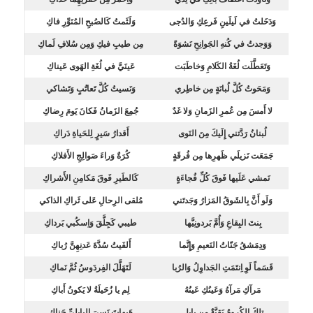
وَدَخَلتُ في لَيلَينِ فَرعِكِ وَالدُجى
وَلَثَمتُ كَالصُبحِ المُنَوِّرِ فاكِ
وَوَجدتُ في كُنهِ الجَوانِحِ نَشوَةً
مِن طيبِ فيكِ وَمِن سُلافِ لَماكِ
وَتَعَطَّلَت لُغَةُ الكَلامِ وَخاطَبَت
عَينَيَّ في لُغَةِ الهَوى عَيناكِ
وَمَحَوتُ كُلَّ لُبانَةٍ مِن خاطِري
وَنَسيتُ كُلَّ تَعاتُبٍ وَتَشاكي
لا أَمسَ مِن عُمرِ الزَمانِ وَلا غَدٌ
جُمِعَ الزَمانُ فَكانَ يَومَ رِضاكِ
لُبنانُ رَدَّتني إِلَيكَ مِنَ النَوى
أَقدارُ سَيرٍ لِلحَياةِ دَراكِ
جَمَعَت نَزيلَي ظَهرِها مِن فُرقَةٍ
كُرَةٌ وَراءَ صَوالِجِ الأَفلاكِ
نَمشي عَلَيها فَوقَ كُلِّ فُجاءَةٍ
كَالطَيرِ فَوقَ مَكامِنِ الأَشراكِ
وَلَو أَنَّ بِالشَوقُ المَزارُ وَجَدتَني
مُلقى الرِحالِ عَلى ثَراكِ الذاكي
بِنتَ البِقاعِ وَأُمَّ بَردونِيَّها
طيبي كَجِلَّقَ وَاِسكُبي بَرداكِ
وَدِمَشقُ جَنّاتُ النَعيمِ وَإِنَّما
أَلفَيتُ سُدَّةَ عَدنِهِنَّ رُباكِ
قَسَماً لَوِ اِنتَمَتِ الجَداوِلُ وَالرُبا
لَتَهَلَّلَ الفِردَوسُ ثُمَّ نَماكِ
مَرآكِ مَرآهُ وَعَينُكِ عَينُهُ
لِم يا زُحَيلَةُ لا يَكونُ أَباكِ
تِلكَ الكُرومُ بَقِيَّةٌ مِن بابِلٍ
هَيهاتَ نَسيَ البابِلِيِّ جَناكِ