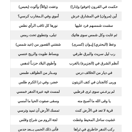
حكمت في القرون (خوفو) و(دارا)
وعفت (وائلاً) وألوت (بعبس)
أين (مروان) في المشارق عرش
أموي وفي الـمغارب كرسي؟
سقمت شمسهم فرد عليها
نورها كل ثاقب الرأي نطس
ثم غابت وكل شمس سوى هاتيك
تبلى، وتنطوي تحت رمس
وعظ (البحتري) إيـوان (كسرى)
شفتني القصور من (عبد شمس)
رب ليل سريت والبرق طرفي
وبساط طويت والريح عنسي
أنظم الشرق في (الجزيرة) بالغرب
وأطوي البلاد حزنـاً لدهس
في ديار من الخلائف درس
ومـنار من الطوائف طمس
وربى كالجنان في كنف الزيتون
خضر، وفي ذرا الكرم طلس
لم يرعـني سوى ثرى قرطبي
لمست فيه عبرة الدهر خمسي
يا وقى الله ما أصبح منه
وسقى صفوت الحيا ما أمسي
قرية لا تعد في الأرض كنت
تمسك الأرض أن تميد وترسي
غشيت ساحل المحيط وغطت
لجة الروم من شراع وقلس
ركب الدهر خاطري في ثراها
فأتى ذلك الحمى بــعد حدس