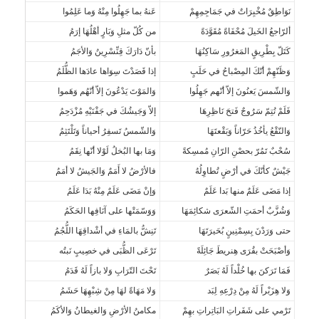
نَوَاطِقٌ مُخْبِرَاتٌ في جَمَاجِمِهِمْ
عَنهُ بما جَهِلُوا مِنْهُ وَما عَلِمُوا
ألرّاجعُ الخَيلَ مُحْفَاةً مُقَوَّدَةً
من كُلّ مثلِ وَبَارٍ أهْلُهَا إرَمُ
كَتَلّ بِطْرِيقٍ المَغرُورِ سَاكِنُهَا
بأنّ دَارَكَ قِنِّسْرِينُ وَالأجَمُ
وَظَنّهِمْ أنّكَ المِصْباحُ في حَلَبٍ
إذا قَصَدْتَ سِوَاها عادَها الظُّلَمُ
وَالشّمسَ يَعنُونَ إلاّ أنّهم جَهِلُوا
وَالمَوْتَ يَدْعُونَ إلاّ أنّهُم وَهَموا
فَلَمْ تُتِمّ سَرُوجٌ فَتحَ نَاظِرِهَا
إلاّ وَجَيشُكَ في جَفْنَيْهِ مُزْدَحِمُ
وَالنّقْعُ يأخُذُ حَرّاناً وَبَقْعتَهَا
وَالشّمسُ تَسفِرُ أحياناً وَتَلْتَثِمُ
سُحْبٌ تَمُرّ بحصْنِ الرّانِ مُمسِكةً
وَمَا بها البُخلُ لَوْلا أنّها نِقَمُ
جَيْشٌ كأنّكَ في أرْضٍ تُطاوِلُهُ
فالأرْضُ لا أَمَمٌ وَالجَيشُ لا أمَمُ
إذا مَضَى عَلَمٌ منها بَدا عَلَمٌ
وَإنْ مَضَى عَلَمٌ مِنْهُ بَدَا عَلَمُ
وَشُزَّبٌ أحمَتِ الشّعرَى شكائِمَهَا
وَوَسّمَتْها على آنَافِها الحَكَمُ
حتى وَرَدْنَ بِسِمْنِينٍ بُحَيرَتَهَا
تَنِشُّ بالمَاءِ في أشْداقِهَا اللُّجُمُ
وَأصْبَحَتْ بقُرَى هِنريطَ جَائِلَةً
تَرْعَى الظُّبَى في خصِيبٍ نَبتُه
فَمَا تَرَكنَ بها خُلْداً لَهُ بَصَرٌ
تَحْتَ التّرَابِ وَلا بازاً لَهُ قَدَمُ
وَلا هِزَبْراً لَهُ مِنْ دِرْعِهِ لِبَد
وَلا مَهَاةً لهَا مِنْ شِبْهِهَا حَشَمُ
تَرْمي على شَفَراتِ البَاتِراتِ بهِمْ
مكامنُ الأرْضِ وَالغيطانُ وَالأكَمُ