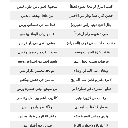
كسنا البرق لو محا الضوء لحظاً
لمحتها العيون من طول قبس
حصن (غرناطة) ودار بني الأحمر
من غافل ويقظان ندس
جلل الثلج دونها رأس (شيرى)
فبدا منه في عـصائب برس
سرمد شيبه، ولم أر شيئاً
قبله يـرجى البقاء وينسي
مشت الحادثات في غرف (الحمراء)
مشي النعي في دار عرس
هتكت عزة الحجاب وفضت
سدة الباب من سمير وأنسي
عرصات تخلت الخيل عنها
واستراحت من احتراس وعس
ومغان على الليالي وضاء
لم تجد للعشي تكرار مس
لا ترى غير وافدين على التاريخ
ساعين في خشوع ونكس
نقلوا الطـرف في نضارة آس
من نقوش، وفي عصارة ورس
وقباب من لازورد وتبر
كالربى الشم بين ظل وشمس
وخطوط تكفلت للمعاني
ولألفاظها بأزيـن لبس
وترى مجلس السباع خلاء
مقفر القاع من ظباء وخنس
لا (الثريا) ولا جواري الثريا
يتنزلن فيه أقمار إنس