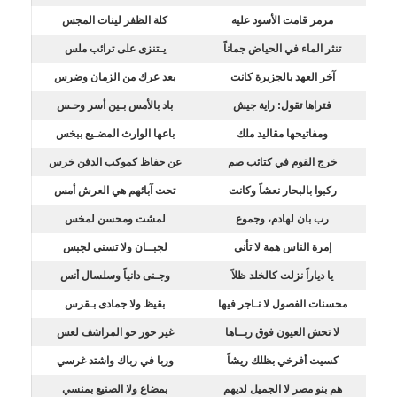
مرمر قامت الأسود عليه
كلة الظفر لينات المجس
تنثر الماء في الحياض جماناً
يـتنزى على ترائب ملس
آخر العهد بالجزيرة كانت
بعد عرك من الزمان وضرس
فتراها تقول: راية جيش
باد بالأمس بـين أسر وحـس
ومفاتيحها مقاليد ملك
باعها الوارث المضـيع ببخس
خرج القوم في كتائب صم
عن حفاظ كموكب الدفن خرس
ركبوا بالبحار نعشاً وكانت
تحت آبائهم هي العرش أمس
رب بان لهادم، وجموع
لمشت ومحسن لمخس
إمرة الناس همة لا تأنى
لجبــان ولا تسنى لجبس
يا دياراً نزلت كالخلد ظلاً
وجـنى دانياً وسلسال أنس
محسنات الفصول لا نـاجر فيها
بقيظ ولا جمادى بـقرس
لا تحش العيون فوق ربــاها
غير حور حو المراشف لعس
كسيت أفرخي بظلك ريشاً
وربا في رباك واشتد غرسي
هم بنو مصر لا الجميل لديهم
بمضاع ولا الصنيع بمنسي