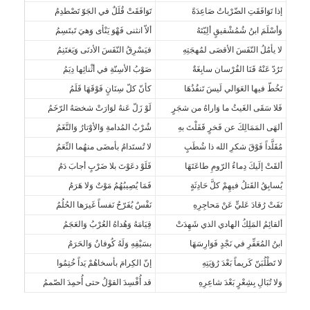
إذا تَوَافَقَتِ الضّرْباتُ صَاعِدَةً
تَوَافَقَتْ قُلَلٌ في الجَوّ تَصْطدِمُ
وَأسْلَمَ ابنُ شُمُشْقيقٍ ألِيّتَهُ
ألاّ انثنى فَهْوَ يَنْأى وَهيَ تَبتَسِمُ
لا يأمُلُ النّفَسَ الأقصَى لمُهجَتِهِ
فيَسْرِقُ النّفَسَ الأدنَى وَيَغتَنِمُ
تَرُدّ عَنْهُ قَنَا الفُرْسان سابِغَةٌ
صَوْبُ الأسِنّةِ في أثْنائِها دِيَمُ
تَخُطّ فيها العَوَالي لَيسَ تَنفُذُهَا
كأنّ كلّ سِنَانٍ فَوْقَهَا قَلَمُ
فَلا سَقَى الغَيثُ ما وَاراهُ من شجَرٍ
لَوْ زَلّ عَنهُ لوَارَتْ شخصَهُ الرّخَمُ
ألهَى المَمَالِكَ عن فَخرٍ قَفَلْتَ بهِ
شُرْبُ المُدامةِ وَالأوْتارُ وَالنَّغَمُ
مُقَلَّداً فَوْقَ شكرِ الله ذا شُطَبٍ
لا تُستَدامُ بأمضَى منهُما النِّعَمُ
ألقَتْ إلَيكَ دِماءُ الرّومِ طاعَتَهَا
فَلَوْ دعَوْتَ بلا ضَرْبٍ أجابَ دَمُ
يُسابِقُ القَتلُ فيهِمْ كلَّ حَادِثَةٍ
فَمَا يُصِيبُهُمُ مَوْتٌ وَلا هَرَمُ
نَفَتْ رُقادَ عَليٍّ عَنْ مَحاجِرِهِ
نَفْسٌ يُفَرّحُ نَفساً غَيرَها الحُلُمُ
ألقائِمُ المَلِكُ الهادي الذي شَهِدَتْ
قِيَامَهُ وَهُداهُ العُرْبُ وَالعَجَمُ
ابنُ المُعَفِّرِ في نَجْدٍ فَوَارِسَهَا
بسَيْفِهِ وَلَهُ كُوفانُ وَالحَرَمُ
لا تَطْلُبَنّ كَريماً بَعْدَ رُؤيَتِهِ
إنّ الكِرامَ بأسخاهُمْ يَداً خُتِمُوا
وَلا تُبَالِ بِشِعْرٍ بَعْدَ شاعِرِهِ
قد أُفْسِدَ القوْلُ حتى أُحمِدَ الصّممُ