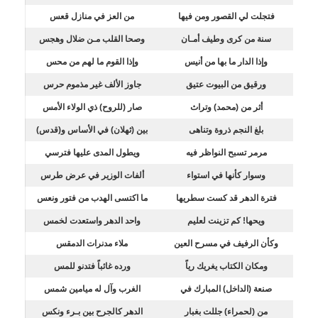
فتجلت لي القصور ومن فيها
من العز في منازل قعس
سنة من كرى وطيف أمـان
وصحا القلب مـن ضلال وهجس
وإذا الدار ما بها من أنيس
وإذا القوم ما لهم من محس
ورقيق من البيوت عتيق
جاوز الألف غير مذموم حرس
أثر من (محمد) وتراث
صار (للروح) ذي الولاء الأمس
بلغ النجم ذروة وتناهى
بين (ثهلان) في الأساس و(قدس)
مرمر تسبح النواظر فيه
ويطول المدى عليها فترسي
وسوار كأنها في استواء
ألفات الوزير في عرض طرس
فترة الدهر قد كست سطريها
ما اكتسى الهدب من فتور ونعس
ويحها! كم تزينت لعليم
واحد الدهر واستعدت لخمس
وكأن الرفيف في مسرح العين
ملاء مدنرات الدمقس
ومكان الكتاب يغريك رياً
ورده غائباً فتدنو للمس
صنعة (الداخل) المبارك في
الغرب وآل له ميامين شمس
من (لحمراء) جللت بغبار
الدهر كالجرح بين بـرء ونكس