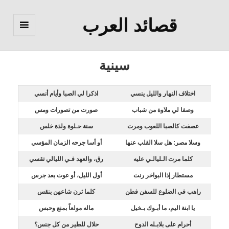
قصائد العرب
القائمة
والودجات
سينية
اختلاف النهار والليل ينسي
اذكرا لي الصبا وأيام أنسي
وصفا لي ملاوة من شباب
صورت من تصورات ومس
عصفت كالصبا اللعوب ومرت
سنة حـلوة ولذة خلس
وسلا مصر: هل سلا القلب عنها
أو أسا جرحه الزمان المؤسي
كلما مرت الـليالـي عليه
رق، والعهد فـي الليالي تقسي
مستطار إذا البواخر رنت
أول الليل، أو عوت بعد جرس
راهب في الضلوع للسفن فطن
كلما ثرن شاعهن بنقس
يا ابنة اليم، ما أبـوك بـخيل
ماله مولعاً بمنع وحبس
أحرام على بلابـله الدوح
حلال للطير من كل جنس؟