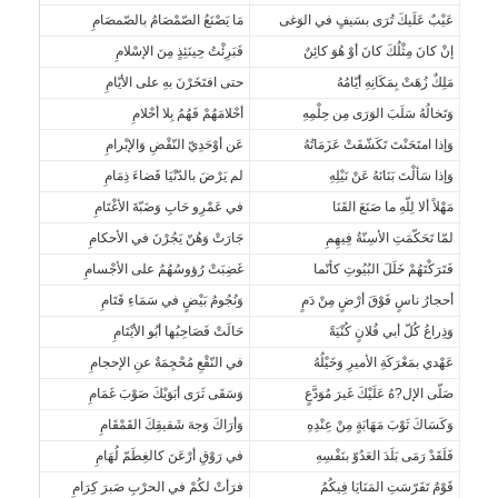
عَيْبٌ عَلَيكَ تُرَى بسَيفٍ في الوَغى
مَا يَصْنَعُ الصّمْصَامُ بالصّمصَامِ
إنْ كانَ مِثْلُكَ كانَ أوْ هُوَ كائِنٌ
فَبَرِئْتُ حِينَئِذٍ مِنَ الإسْلامِ
مَلِكٌ زُهَتْ بِمَكَانِهِ أيّامُهُ
حتى افتَخَرْنَ بهِ على الأيّامِ
وَتَخالُهُ سَلَبَ الوَرَى مِن حِلْمِهِ
أحْلامَهُمْ فَهُمُ بِلا أحْلامِ
وَإذا امتَحَنْتَ تَكَشّفَتْ عَزَمَاتُهُ
عَن أوْحَدِيّ النّقْضِ وَالإبْرامِ
وَإذا سَألْتَ بَنَانَهُ عَنْ نَيْلِهِ
لم يَرْضَ بالدّنْيَا قَضاءَ ذِمَامِ
مَهْلاً ألا لِلّهِ ما صَنَعَ القَنَا
في عَمْرِو حَابِ وَضَبّةَ الأغْتَامِ
لمّا تَحَكّمَتِ الأسِنّةُ فِيهِمِ
جَارَتْ وَهُنّ يَجُرْنَ في الأحكامِ
فَتَرَكْتَهُمْ خَلَلَ البُيُوتِ كأنّما
غَضِبَتْ رُؤوسُهُمُ على الأجْسامِ
أحجارُ ناسٍ فَوْقَ أرْضٍ مِنْ دَمٍ
وَنُجُومُ بَيْضٍ في سَمَاءِ قَتَامِ
وَذِراعُ كُلّ أبي فُلانٍ كُنْيَةً
حَالَتْ فَصَاحِبُها أبُو الأيْتَامِ
عَهْدي بمَعْرَكَةِ الأميرِ وَخَيْلُهُ
في النّقْعِ مُحْجِمَةٌ عنِ الإحجامِ
صَلّى الإل?هُ عَلَيْكَ غَيرَ مُوَدَّعٍ
وَسَقَى ثَرَى أبَوَيْكَ صَوْبَ غَمَامِ
وَكَسَاكَ ثَوْبَ مَهَابَةٍ مِنْ عِنْدِهِ
وَأرَاكَ وَجهَ شَقيقِكَ القَمْقَامِ
فَلَقَدْ رَمَى بَلَدَ العَدُوّ بنَفْسِهِ
في رَوْقِ أرْعَنَ كالغِطَمّ لُهَامِ
قَوْمٌ تَفَرّسَتِ المَنَايَا فِيكُمُ
فرَأتْ لكُمْ في الحرْبِ صَبرَ كِرَامِ