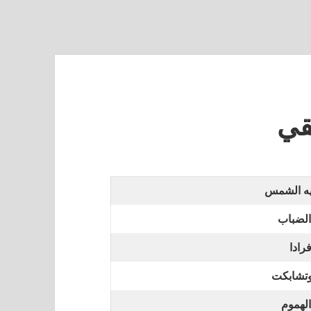
قي
يه الشمس
الضباب
رادا
وتشابكت
لهموم