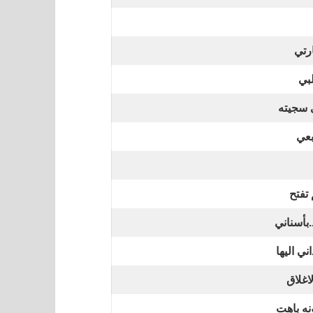
رتي
بي
 سجيته
بعي
 تفتح
.بأسناني
ي اليها
اغلاق
نه باهت