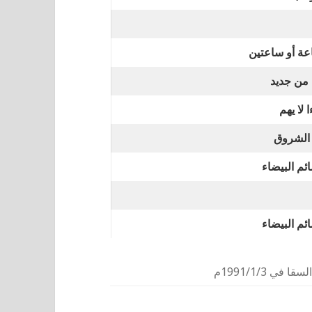
اعة أو ساعتين
من جديد
 لا يهم
 الشروق
ئم البيضاء
ئم البيضاء
ي 1991/1/3م