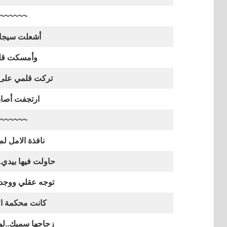
~~~~~~
أشعلت سيجا
وأمسكت قل
ترکت قلمي على
ارتجفت أصا
~~~~~~
نافذة الامل لم
حاولت فيها بيدي.
توجه عقلي ووجدان
كانت محكمة ال
زجاجها سميك..لو