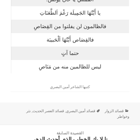
يا أَيَّتُهَا الجَمِيلَة رَغْمَ اَلطَّعَنَاتِ
فالظالمون لن يفلتوا من القِصَاصِ
فالقِصَاص أَيَّتُهَا اَلْحَبيبَة
حتما آتٍ
ليس للظالمين منه من مَنَاصِ
كتبها الشاعر أمين البصري
قصائد الزوار
قصائد أمين البصري
,
قصائد العصر الحديث
,
نثر
وخواطر
القصيدة السابقة
نا لا بك الخطب الذي أحدث الدهر
القصيدة