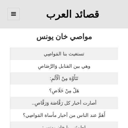
قصائد العرب
القائمة
والودجات
مواصي خان يونس
تستغيث بنا المَواصِي
وهي بين القنابل وَالرَّصَاصِ
تَتَأَوَّهَ مِنْ اَلْأَلَمِ:
هَلْ مِنْ خَلَاصِ؟
أصارت أخبار كل رَقَّاصَة وَرَقَّاصِ..
أَهَمَّ عند الناس من أخبار مأساة المَواصِي؟
اطمئني يا خان يونس: