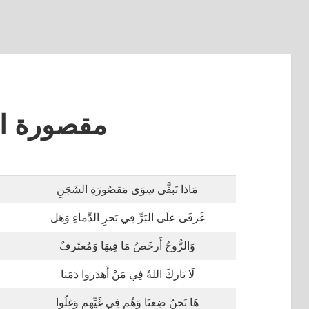
مقصورة ا
مَاذا تَبقَّى سِوَى مَقصُورَةِ الشَجَنِ
غَرقَى علَى البَرِّ فِي بَحرِ الدِّماءِ وَهَل
وَالرُّوحُ أَرخَصُ مَا فِيهَا وَمُعتَرفٌ
لَا بَاركَ اللهُ فِي مَنْ أَهدَروا دَمَنا
هَا نَحنُ ضِعنَا وَهُم فِي غَيِّهِم وَغلُوا