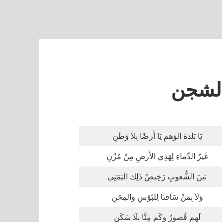
لشجن
يَا بَلدةَ الوَهمِ يَا أَرضًا بِلا وَطَنِ
غَيرُ الدِّماءِ لِهَذِي الأَرضِ مِنْ مُزُنِ
بَينَ الشُّعوبِ رَخِيصٌ ذَلِك اليَمَنِي
وَلَا بِمَنْ سَاقنَا لِلبُؤسِ والمِحَنِ
لَهم قُصورٌ وكَم مِنَّا بِلَا سَكَنِ