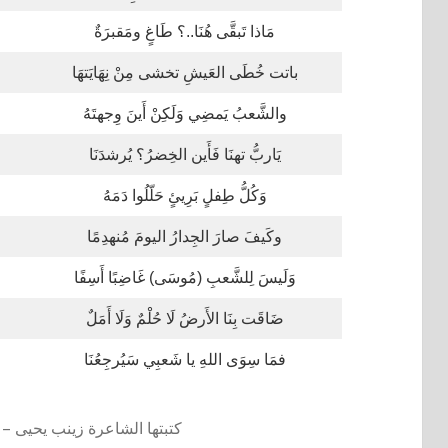
مَاذا تَبقَّى هُنَا..؟ طَاغٍ ومَقبرَةٌ
باتت خُطَى العَيشِ تخشى مِنْ نِهَايَتهَا
والشَّعبُ يَمضِي وَلَكِنْ أَينَ وِجهتَهُ
يَاربُّ تهنَا فَأَين الخِضرُ؟ يُرشدَنَا
وَكُلُّ طِفلٍ بَرِيئٍ حَلّلُوا دَمَهُ
وكَيفَ صارَ الجِدارُ اليومَ مُنهدِمًا
وَلَيسَ لِلشَّعبِ (مُوسَى) غَاضِبًا أَسِفًا
ضَاقَت بِنَا الأَرضُ لَا حُلْمٌ وَلَا أَمَلٌ
فمَا سِوَى اللهِ يا شَعبِي سَيُرجِعُنَا
كتبتها الشاعرة زينب يحيى – @byyy627071