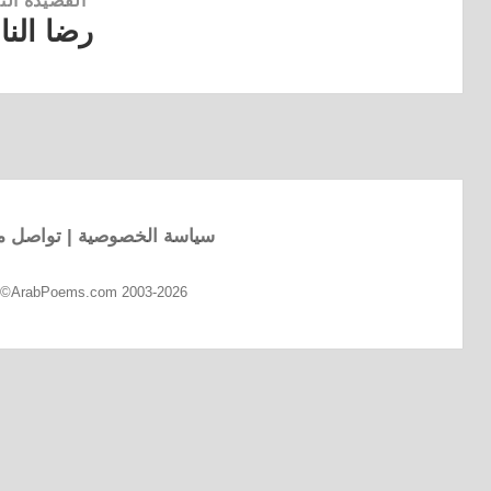
القصيدة التا
رضا الن
القصيدة
التالية:
سياسة الخصوصية
|
تواصل مع
d ©ArabPoems.com 2003-2026