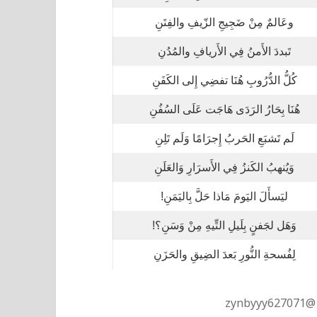
وعَالمٌ مِنْ ضَجِيجِ الزّيفِ والفِتَنِ
تَبددَ الأَمنُ فِي الأَريافِ والمُدُنِ
كُلُّ الدُّرُوبِ هُنَا تفضِي إِلى الكَفَنِ
هُنَا بِحَارُ الرَدَى هَاجَت عَلَى السُفُنِ
لَم تَشبَعِ الحَربُ إِجرَامًا وَلَم تَلِنِ
وَيُنهبُ الكَنزُ فِي الأَسرَارِ وَالعَلَنِ
ليَسأَلَ اليَومَ مَاذا حَلَّ بِاليَمَنِ!
وَهَل لجَفنٍ بِلَيلِ التِّيهِ مِنْ وَسَنِ؟!
لِفُسحةِ النُّورِ بَعدَ الضِيقِ والحَزَنِ
zyn