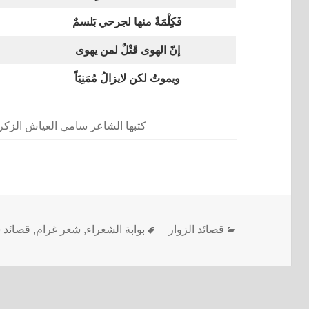
فَكِلْمَةٌ منها لجرحي بَلسمٌ
إنّ الهوى قَتْلٌ لمن يهوى
ويموتُ لكن لايزالُ مُمَنِيَاً
كتبها الشاعر سامي العياش الزكري في ٢٤ نوفم
قصائد الزوار
بوابة الشعراء
,
شعر غرام
,
قصائد 