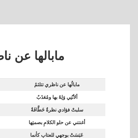
مابالها عن نا
مابالُها عن ناظري تتلثمُ
ألأنّنِي وَلِهٌ بها ومُعَذَبٌ
سلبتْ فؤادي نظرةٌ خَطَّافَةٌ
أغنتني عن حلو الكلامِ بصمتِها
عَبَسَتْ بوجهي للعتابِ كأنما