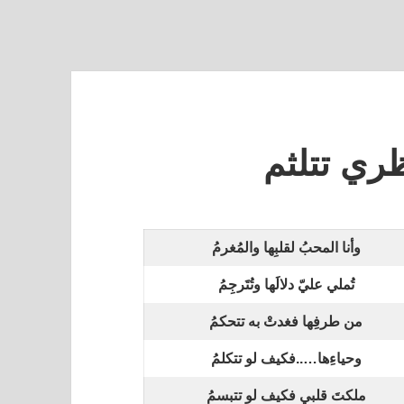
ظري تتلثم
وأنا المحبُ لقلبِها والمُغرمُ
تُملي عليّ دلالَها وتُتَرجِمُ
من طرفِها فغدتْ به تتحكمُ
وحياءِها…..فكيف لو تتكلمُ
ملكتَ قلبي فكيف لو تتبسمُ