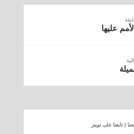
ابقة
أمم عليها
لية
ميلة
نا
|
تابعنا على تويتر