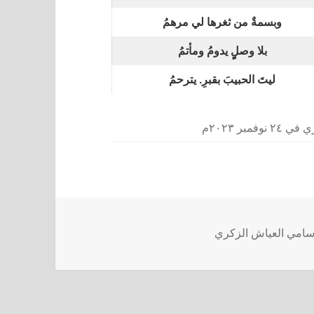
وبسمةٌ من ثغرها لي مرهمُ
بلا وصلٍٍ يدومُ ومأتمُ
ليتَ الحبيبَ بقبرِ. يترحمُ
بر ٢٠٢٣م
سامي العياش الزكري