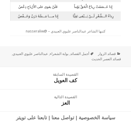
إِذا عَــصَفَتْ رِياحُ الْحَقِّ يَوْماً
فَلَنْ يقوى على الأَرْياحِ دِعْصُ
رِداءُ الــشِّعْرِ لَــنْ يَــبْقى نَقِيًّا
إِذا مـــا مَــسَّهُ دَرَنٌ وَعَــفْصُ
كتبها الشاعر عبدالناصر عليوي العبيدي – @nasseraliw
قصائد الزوار
أجمل القصائد
,
بوابة الشعراء
,
عبدالناصر عليوي العبيدي
,
قصائد العصر الحديث
القصيدة السابقة
كف العويل
القصيدة
السابقة:
القصيدة التالية
العز
القصيدة
التالية:
سياسة الخصوصية
|
تواصل معنا
|
تابعنا على تويتر