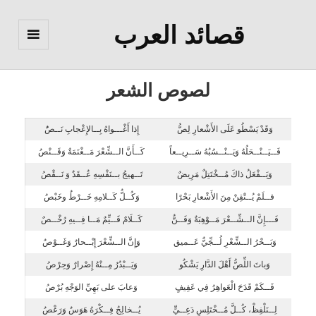
قصائد العرب
القائمة
والودجات
لصوص الشعر
وَقَدْ يَسْطُو عَلَى الأَشْعارِ لِصُّ
إِذا أَغْـــواهُ بِــالإِعْجابِ نَــصٌُ
فَــيَــنْــحَلُهُ وَيَــنْــسُبُهُ سَــرِيــعاً
كَــأَنَّ الــشِّعْرَ مَــغْنَمَةٌ وَقَــنْصُ
وَيَــفْعَلُ ذاكَ مُــخْتَتِلٌ مَرِيضٌ
تَــهيجُ بــنَفْسِهِ عُــقَدٌ وَ نَــقْصُ
فــلَمْ يُــتْقِنْ مِنَ الأَشْعارِ بَحْرًا
وَكُــلُّ كَــلامِهِ خَــرْطٌ وخَبْصُ
فَـــإِنَّ الــشِّــعْرَ مَــوْهِبَةٌ وَفَــنٌّ
كَــلَامٌ قَــيِّمٌ مَــا فِــيهِ رُخْــصٌ
وَبَــحْرُ الــشِّعْرِ لُــجِّيٌّ عَــميق
وَإِنَّ الــشِّعْرَ إِبْــحارٌ وَغَــوْصٌ
وَباتَ اللِّصُّ أَهْلَ الدَّارِ يَشْكُو
وَيَــبْدُرُ مِــنْهُ إِصْرارٌ وَحِرْصُ
فَــكَمْ قَدَحَ الْعَواهِرُ فِي عَفِيفٍ
وَعابَ على بَهِيِّ الوَجْهِ بُرْصُ
لِــنَلْفِظْ، كُــلَّ مُــخْتَلِسٍ دَعِــيٍّ
يُــخالِجُ فِــكْرَهُ هَوَسٌ وَرَعْصُ