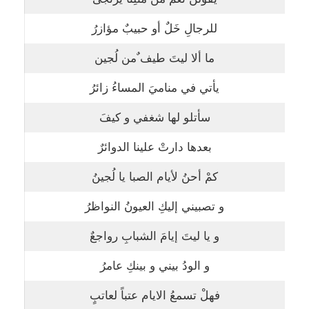
للرجالِ خَلٌ أو حبيبٌ مؤازرُ
ما ألا ليتَ طيف ٌمن لُجين
يأتي في مناميَ المساءُ زائرُ
سأتلو لها شغفي و كيفَ
بعدها دارتْ علينا الدوائرٌ
كمْ أحنُ لأيام الصبا يا لُجينُ
و تصبيني إليكِ العيونُ النواظرُ
و يا ليتَ إيامَ الشبابِ رواجعٌ
و الودُ بيني و بينكِ عامرُ
فهلْ تسمعُ الايام عتباً لعاتبٍ