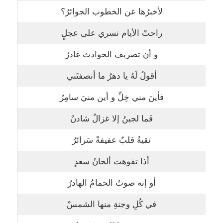
لأخبرُها عن الخطوب الجوائرُ؟
راحتْ الأيام تسري على عجلٍ
و أن تصريف الحوادث غادرُ
أقولُ لَهُ يا دهرُ ما أنصفتَني
فأينَ مني خِلِّ و أين منيَ سامِرُ
فَما لجينُ إلا غزالٌ شادنٌ
نقيةٌ قلبٌ عفيفةْ سَرائرُ
أذا تفوهت ألحانُ سعدٍ
أو إنه صوتُ الحمامُ الهادرُ
في كُلِ وجنةِ منها الشمسْ