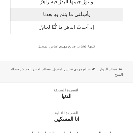
و نورُ جبينها البدرُ فيه زاهرُ
يأسِفُني ما بئتم بهِ بعدنا
إذ أحدثَ الدهر ما كُنّا نُحاذِرُ
كتبها الشاعر صالح مهدي عباس المنديل
قصائد الزوار
صالح مهدي عباس المنديل
,
قصائد العصر الحديث
,
قصائد
المدح
القصيدة السابقة
الدنيا
القصيدة
السابقة:
القصيدة التالية
انا المسكين
القصيدة
التالية: