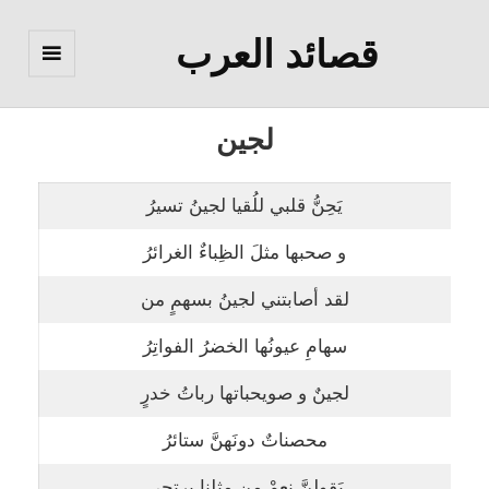
قصائد العرب
القائمة
والودجات
لجين
يَحِنُّ قلبي للُقيا لجينُ تسيرُ
و صحبها مثلَ الظِباءٌ الغرائرُ
لقد أصابتني لجينُ بسهمٍ من
سهامِ عيونُها الخضرُ الفواتِرُ
لجينٌ و صويحباتها رباتُ خدرٍ
محصناتٌ دونَهنَّ ستائرُ
يَقولنَّ نعمْ من مثلِنا يرتجى