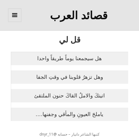
قصائد العرب
القائمة
والودجات
قل لي
هل سيجمعنا يوماً طريقاً واحدا
وهل تزهرُ قلوبنا في وقتِ الجفا
اتيتكَ والاملُ القاكَ حنون الملتقئ
ياملحَ العيونِ والمأقي وجفنها….
كتبها الشاعر دانيار – حسابه @dnyr_11