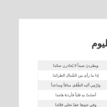
يوم
ويطردنَ صيداً لا يُحاذرن صائدا
إذا ما رأى بين الشّباكِ الطرائدا
وتَرّمِي أليه الطُعْمَ، ساقاً وساعداً
أصابتْ بهِ قلباً فأردتهُ هامدا
وفي جيدِها عقدٌ تحلى قلائدا