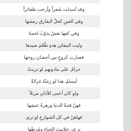
وقد أسدلت شَعراً وأرخت ظفائراً
وفي العينِ كحلٌ لايفارق رمشها
وفي كفها نقشُ يذوّبُ لحمهُ
وليت المفاتن هذهِ طُعْمَ صيدها
فصارت كزوجٍ بين أحضانِ زوجها
حرامٌ. على مادونهم لو تزينتْ
أيسلمُ. هذا لو رَمَتْهُ غزالةٌ
ولو كان أعمى للأذانِ مرتلاً
فهنْ فتنةُ الدنيا وزهرةُ عيشِها
فهاهنّ في كل الشوارعِ لو ترى
نزعنِ جلابيبَ الحياءِ ومُرطَها