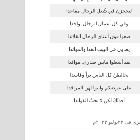
ليحجزن في شُغلِ الرجالِ مقاعدا
وفي كل أعمال الرجال تواجدا
ضعوا فوق أعناق الرجال القلائدا
يعدون في البيت الغدا والموائدا
لقد أشعلوا مابين صدري..مواقدا
يخالطنْ كلَ الناس بَراً وفاسدا
على عرضكم وابنوا لهن المراقدا
أفدتُكَ لكن لا تحبُ الفوائدا
ليو ٢٠٢٣م