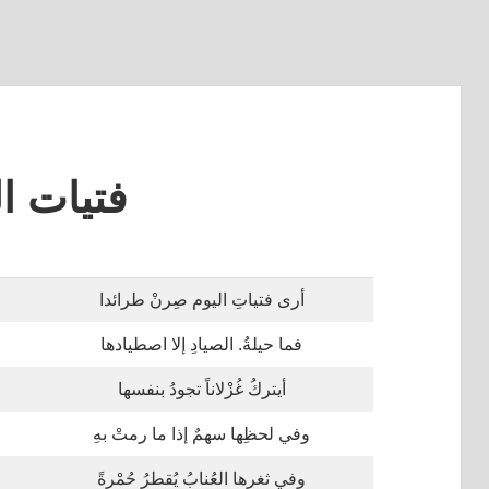
فتيات ال
أرى فتياتِ اليوم صِرنْ طرائدا
فما حيلةُ. الصيادِ إلا اصطيادها
أيتركُ غُزْلاناً تجودُ بنفسها
وفي لحظِها سهمٌ إذا ما رمتْ بهِ
وفي ثغرها العُنابُ يُقطرُ حُمْرةً