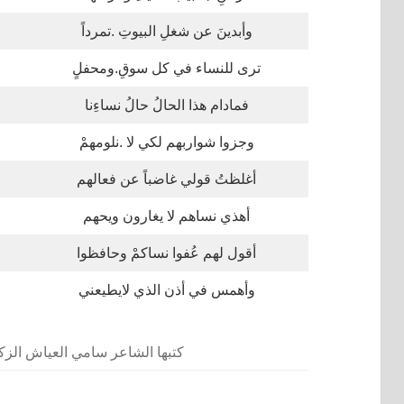
وأبدينَ عن شغلِ البيوتِ .تمرداً
ترى للنساء في كل سوقِ.ومحفلٍ
فمادام هذا الحالُ حالُ نساءِنا
وجزوا شواربهم لكي لا .نلومهمْ
أغلظتُ قولي غاضباً عن فعالهم
أهذي نساهم لا يغارون ويحهم
أقول لهم عُفوا نساكمْ وحافظوا
وأهمس في أذن الذي لايطيعني
كتبها الشاعر سامي العياش الزكري في ٢٣يو