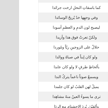
كما باسقاتِ النخلِ ارخت جرائدا
وفي وجهِها خدُ يُريحُ الوسائدا
ليصبح لون الدمِ و العظمِ أسودا
ولكنّ تعرتْ فوق هذا وأزيدا
حلالٌ على الزوجينِ ريّاً ومُوردا
ولو كان إبناً في صباهُ ووالدا
بألحاظِ طرفٍ لا ولو كان عابدا
ويسمعٌ صوتاً ناعماً يتركُ الندا
يميلُ لهن القلبُ لو كان جلمدا
ترى ما يسوءُ العينُ منهُ مشاهِدا
وألقيّنَ. بُردَ الإحشتامِ مع الرِدَا