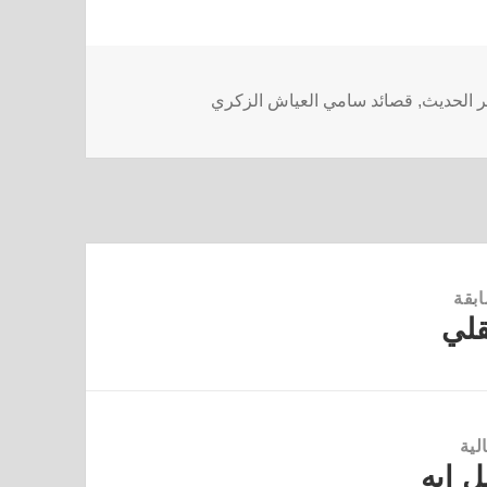
ر الحديث
,
قصائد سامي العياش الزكري
ابقة
لي
لية
 ايه