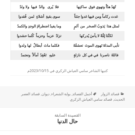
تُهَدُ هدّاً وتهوي فوق ساكنِها
فلا يُرى والدٌ فيها ولا ولدُ
غدت ركاماً ومن فيها غدوا جثثاً
سوى بقيةِ أشلاءٍ لمن فُقدوا
لمثل هذا يَذوبُ الصخر من ألمٍ
وما يفيدُ اضطرامُ الوجدِ والكمدُ
لكنَّنَا إمُّةٌ لا يأسَ يُدركها
تزادُ عزماً وحزماً كُلما حشدوا
تأبى المذلةَ تَهوى الموتَ تعشقُهُ
فكلما ماتَ أبطالٌ لها ولدوا
فاللهُ ناصرنا في في كل نازلةٍ
عليهِ نَعْقِدُ أمآلاً ونعتمدُ
كتبها الشاعر سامي العياش الزكري في 2023/10/15م
قصائد الزوار
أجمل القصائد
,
بوابة الشعراء
,
ديوان
,
قصائد العصر
الحديث
,
قصائد سامي العياش الزكري
القصيدة السابقة
حال الدنيا
القصيدة
السابقة: