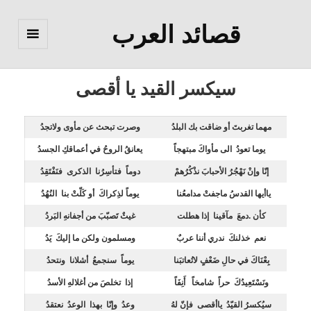
قصائد العرب
القائمة
والودجات
سيكسر القيد يا أقصى
مهما تغربتَ أو ضاقت بك البلدُ
وصرت تبحث عن مأوى ولاتجدُ
يوما تعودُ الى مأواكَ مبتهجاً
يعانقُ الروحُ في أعماقكِ الجسدُ
إنّا وإنْ نَهْجُرُ الأحبابَ نذْكُرُهمْ
دوماً فتأسِرُنا الذكرى فنَفْتَقِدُ
ياأيها القدسُ ماجفتْ مدامعُنا
يوماً لذِكراكَ أو كَلّتْ بنا النُهُدُ
كأن .دمعَ مآقينا إذا هطلت
غيثٌ تَصبّبَ من أجفانهِ البَردُ
نعم خذلنكَ ندري أننا عربٌ
ومسلمون ولكن ما إليكَ يَدُ
بِعْنَاكَ في حالِ ضَعْفٍ لاتُعاتبَنا
يوماً سنجمعُ أشلانا ونتحدُ
ونَسْتَعِيدُكَ حراً شامخاً أَنِفَاً
إذا تخلصَ من أغلالهِ الأسدُ
سيُكسرُ القيّدُ ياأقصى فإنّ لهُ
وعدُ وإنّا بهذا الوعدُ نعتقدُ