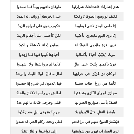
هذي إشاراتُ فاشتاظتْ شرارتُها
طوفانَ داعبهم يوماً فما صمدوا
فكيف لو وسع الطوفانُ رِقعتَهُ
على الخريطةِ أو وافى له المددُ
إذا طغى البحرُ لاشيءْ يقاومهُ
فكيف يقوى على أمواجهِ الزبدُ
إنّا نرى اليومَ مايجري بأعيُنِنا
لكنْ كأعشى على أجفانهِ الرمدُ
نرى بغزةَ مايُدمى الفوادُ لهُ
ومايذوبُ لهُ الأحشاءُ والكبدُ
موتٌ يُغيّبُ أحياءً بأكمالها
أحياؤها غُيبوا فيها فما وُجِدوا
قرىً بأكملها بِيّدتْ على ملأٍ
كأنما لم يروا شيئا ولا شهدوا
لو كان مَرّ عُزيّرٌ في خرابتِها
لقال ماقالَ لولا اللبثُ والرشدُ
كأنما هي زرعٌ طاب سنبلهُ
فهل يُلامون في شيءٍ إذا حصدوا
مجازرُ لو رأى النّازي بشاعتَها
لطاش من رأسهِ الأفكارُ والخلدُ
قصفٌ بأعتى صواريخ العدو بها
قتلى وجرحى فئاتٌ ما لهم عددُ
وأبشعُ القتلِ قتلُ الأبرياءِ بلا
جرمٍ أتوهُ وفي ليلٍ وقد رَقَدُوا
فيُسْفرُ الصبحُ عنهم في مراقدهم
قتلى وتحت ركام الحي قد همدوا
ترى العماراتِ تَهوي من شواهقها
إلى قواعدِها والنارُ تتقدُ