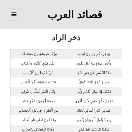
قصائد العرب
القائمة
والودجات
ذخر الزاد
بِوَافِرِ ذُخْرِ زَادٍ مِنْ ثَوَابِ
وَزُهْدِ مَعِيشَةٍ مِنْ مُسْتَطَابِ
وَأُنْسِ مَوَدّةٍ مِنْ أَهْلِ تَقْوَى
عَلَى هَدْيِ اَلنُّبُوّةِ وَالْكِتَابِ
مَلَاذُ اَلنَّفْسِ عَنْ فِتَنٍ أَتَتْهَا
مُزَيَّنَةً زُهَا مِنْ كُلِّ بَابِ
قَصِيرٌ عُمْرُ دُنْيَانَا كَظِلٍّ
تَدَانَتْ شَمْسُهُ أُفُقَ اَلْغِيَابِ
فَكَيْفَ إِذَا نَهَارُ الْعُمْرِ وَلَّى
وَلَيْلُ الْقَبْرِ غُطَّى بِالتُّرَابِ
اَنَا مِنْ خَلْقِ طِينٍ كَيفَ أَقْوَى
جَحِيمًا أَجَّ مِنْ صَخْرٍ مُذَابِ
فَمَالِي غَيْرَ أَعْمَالِي نَجَاةٌ
مِنَ اَلْأَهْوَالِ فِي يَوْمِ اَلْحِسَابِ
رَصِيدٌ يُثْقِلُ اَلْمِيزَانَ يُنْجِي
رِقَابًا مِنْ لَظَى نَارِ الْعَذَابِ
فَبُعْدًا لِلرَّذَائِلِ بُعْدَ هَجْرٍ
وَقُرْبًا لِلْفَضَائِلِ بِانْجِذَابِ