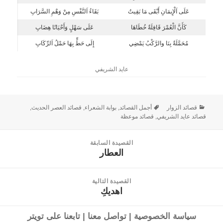
عَلَى اَلْإِيمَانِ أَبْقَى مَا بَقِيتُ
بَقَاءُ اَلنَّفْسِ مِنْ وَهْمِ السَّرَابِ
كَأَنَّ الْعُمْرَ قَافِلَةٌ خُطَاهَا
عَلَى سَهْلٍ وَأَحْيَانًا هِضَابِ
مُحَمَّلَةٌ بِنَا والرَّكْبُ يَمْضِي
إِلَى حَطٍّ بِهَا حَمْلُ اَلرِّكَابِ
عايد الشريفي
قصائد الزوار
أجمل القصائد
,
بوابة الشعراء
,
قصائد العصر الحديث
,
قصائد عايد الشريفي
,
قصائد موعظة
القصيدة السابقة
العطار
القصيدة
السابقة:
القصيدة التالية
اهديكِ
القصيدة
التالية:
سياسة الخصوصية
|
تواصل معنا
|
تابعنا على تويتر