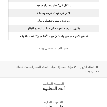
والكل في كنفك وخيرك سعيد
بلادي في عيدك فرحة وسعادة
ووحدة وحبك وعشقك وسام
بلادي يا غرسة العروبة في دمانا والوحدة الايثار
تعيش بلادي في امن وامان وتموت الأعادي ولا تشمت الاوغاد
كتبها الشاعر حسني وهبه
قصائد الزوار
بوابة الشعراء
,
ديوان
,
قصائد العصر الحديث
,
قصائد
حسني وهبه
القصيدة السابقة
أنت المظلوم
القصيدة
السابقة:
القصيدة التالية
تلهف عات
القصيدة