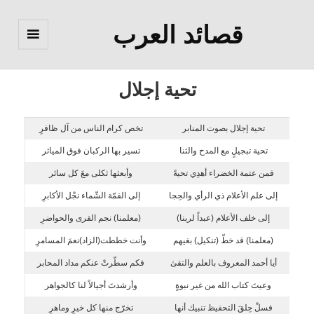
قصائد العرب
القائمة
والودجات
تحية إجلال
تحية إجلال بصوت المنابر
تخص كرام الناس من آل ظافرِ
تحية تبجيلٍ مع المدح والثنا
تسير بها الركبان فوق المياثر
فمن عتمة الخضراء أهدِي تحيةً
وأبعثها ثكلى معَ كل سائر
إلى علم الأعلام ذي الرأي والحِجا
إلى القمّة الشّماء نجْل الأكابرِ
إلى خلف الأعلام (عبداً لربنا)
(معلمنا) نجم القرى والحواضرِ
(معلمنا) قد خطّ (تنكيل) بغيهم
وأنت خططت(الزاد)نعمَ المسامرِ
أيا أحمد المعروف بالعلم والتقىٰ
فكم سطّرتْ عنكم مداد المحابر
وعيتَ كتاب الله من غير نبوةٍ
وأرشدتَ أجيالاً لنا كالجواهر
فسلْ حِلقَ التحفيظ تنبيك أنها
تخرّج منها كل خيرٍ وماهرِ