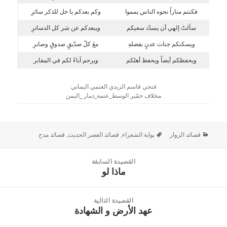
فكنتم مناراً نحوه الناس يمموا
وكم بعدكم يا خل للذكر سائرِ
سألتُ إلهي أن يسدّد سعيكم
ويبعدكم عن شر كل الدساترِ
ويسكنكم جنات عدنٍ بفضلهِ
معَ كلّ صدّيقٍ صدوقٍ وصابرِ
ويحفظكم أيضاً ويحفظ أهلكم
ويرحم آباءً لكم في المقابر
فتحي قاسم الزبدي العتمي اليماني
مخلاف حمّير الوسط_عتمة_ذمار _اليمن
قصائد الزوار
بوابة الشعراء
,
قصائد العصر الحديث
,
قصائد مدح
القصيدة السابقة
ماذا لو
القصيدة
السابقة:
القصيدة التالية
عهد الأرض و الشهادة
القصيدة
التالية: