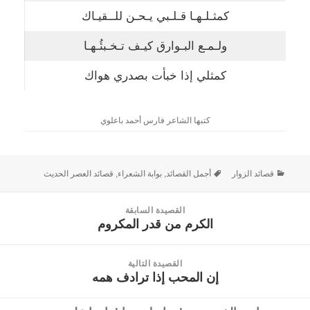
كمثـلـهـا قـلـبي يـحـن للــقيـاك
ولـمـع البـوارق كيـف تـخـبئُـهـا
كمثلي إذا خبأت بصدري هواك
كتبها الشاعر فارس أحمد باعلوي
قصائد الزوار
أجمل القصائد
,
بوابة الشعراء
,
قصائد العصر الحديث
القصيدة السابقة
الكرم من قدر المكروم
القصيدة
السابقة:
القصيدة التالية
إن المحب إذا ترادف همه
القصيدة
التالية: