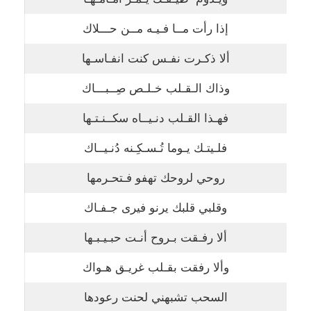
إذا رأت مــا فـيـه مــن حـــلاك
ألا ذكـرت نفـس كنت انفـاسـها
وذاك الـقـلب خـلـص صِــبـــاك
فهـذا القـلب دنـيــاه سكــنـتـها
فلـيتـك يـوما تُـسـكِـنه دُنـيــاك
روحي لروحك تهفو فـتحـرمها
وقلبي قلبك يرنو فيرى جـفـاك
ألا رفـقت بـروح أنـت حبـيـبـها
وألا رفقت بقـلب غريـق هـواك
السحب تشبهني لحنت رعودها