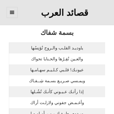
قصائد العرب
القائمة
والودجات
بسمة شفاك
ياوديـد القلـب والـروح تُؤنِسُها
والعـين تُقِـرُها والحـنايا تحواك
عيونـك! قلـبي كـلـيـم سهـامـها
ويمـسي صـريـع بسـمة شِــفـاك
إذا رأتـك عـيـوني كأنـك تُشُـلها
وأغـمـض جفوني ولازلـت أراك
ويـدوم طيـفـك يـمـر أمـامـهـا