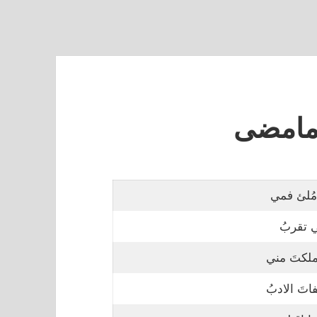
مامضى
ُلئ فمي
ي تقربُ
 ملكتَ مني
تَ الادبُ