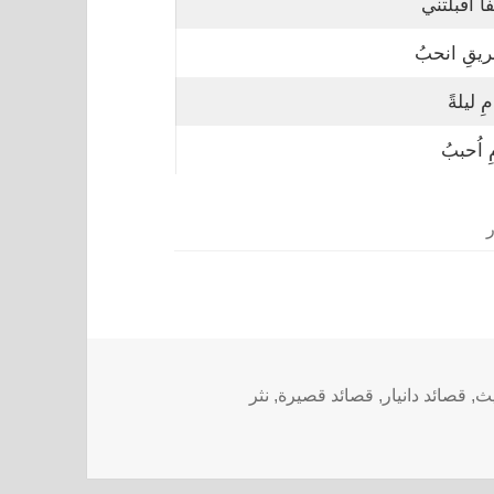
ا اقبلتني
يقِ انحبُ
 ليلةً
 اُحببُ
ر
يث
,
قصائد دانيار
,
قصائد قصيرة
,
نثر