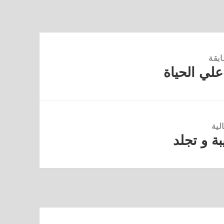
ابقة
لي الحياة
لية
ة و تجلد