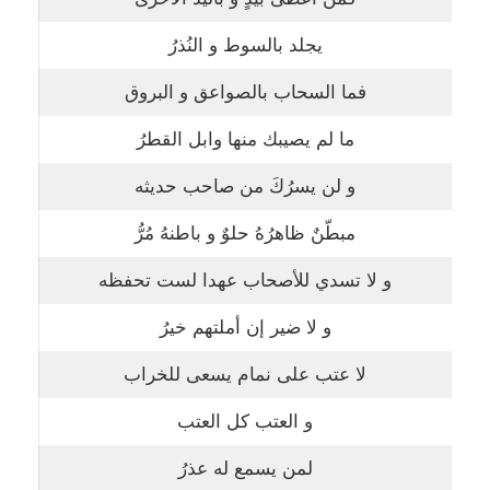
يجلد بالسوط و النُذرُ
فما السحاب بالصواعق و البروق
ما لم يصيبك منها وابل القطرُ
و لن يسرُكَ من صاحب حديثه
مبطّنٌ ظاهرُهُ حلوٌ و باطنهُ مُرُّ
و لا تسدي للأصحاب عهدا لست تحفظه
و لا ضير إن أملتهم خيرُ
لا عتب على نمام يسعى للخراب
و العتب كل العتب
لمن يسمع له عذرُ