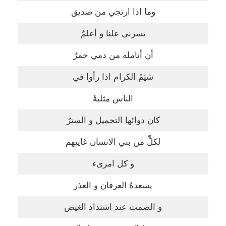
وما اذا ارتجي من صديق
يسرني علنا و أعلمُ
أن أنامله من دمي حمرُ
شيَمُ الكرام اذا رأوا في
الناس مثلبةً
كان دوائها التجميل و السترُ
لكلٍّ من بني الانسان غايتهم
و كل امرىء
يسعدهُ العرفان و العذر
و الصمت عند اشتداد الغيض