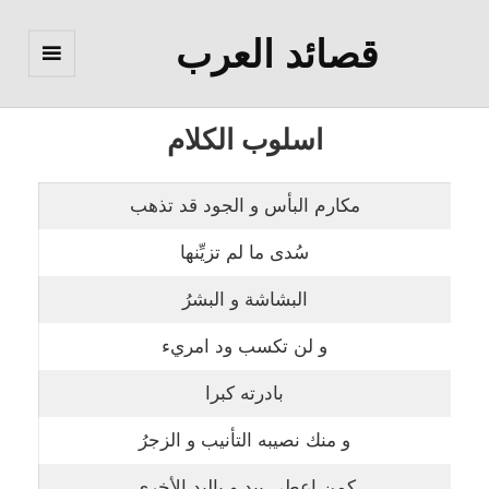
قصائد العرب
القائمة
والودجات
اسلوب الكلام
مكارم البأس و الجود قد تذهب
سُدى ما لم تزيِّنها
البشاشة و البشرُ
و لن تكسب ود امريء
بادرته كبرا
و منك نصيبه التأنيب و الزجرُ
كمن اعطى بيدٍ و باليد الأخرى