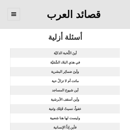
قصائد العرب
القائمة
والودجات
أسئلة أزلية
أينَ النُّخبة الذكيّة
في هذي البلاد الشّقيّة
وأينَ ضمائِر البشرية
ماتت أم لا تزالُ حية
أين شيوخ المساجد
وأين أسقف الأبرشية
عفواً، نسيتُ فَتِلك وثنية
وليست لها هنا شعبية
فأين إذاً الإنسانية