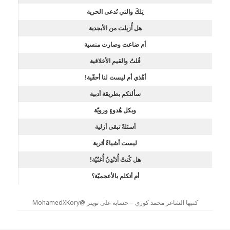
تِلكَ والتي تُدعى الحرية
هل أُزيلت من الأبجدية
أم ضاعت وصارت منسية
قُلتُ والقيم الأخلاقية
أهْذي أم ليست لنا أحقّية!
سألتكم بطريقة أدبية
وبكل هُدوءٍ ورويّة
أسئلةً تبقى أزلية
ليست أشياءً أثرية
هل كُنتُ أُدَنْدِنُ أُغنُيّة!
أم أتكلم بالأعجميّة؟
كتبها الشاعر محمد كوري – حسابه على تويتر @MohamedXKory