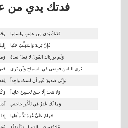
فدتك يدي من عا
فَدَتكَ يَدي مِن عاتِبٍ وَلِسانِيا
وَقَ
فَإِنَّ يَزيدَ وَالمُهَلَّبَ حَبَّبا
إِلَي
وَلَم يورِثاكَ القَولَ لا فِعلَ بَعدَهُ
وَما
تَرى الناسَ فَوضى في السَماحِ وَلَن تَرى
فَتى
وَإِنّي صَديقٌ غَيرَ أَن لَستُ واجِداً
لِفَض
وَلا مَجدَ إِلّا حينَ تُحسِنُ عائِداً
وَكُ
وَما لَكَ عُذرٌ في تَأَخُّرِ حاجَتي
لَدَ
حَرامٌ عَلَيَّ غَزوُ بَذٍّ وَأَهلِها
إِذا
فَلا تُفسِدَن بِالمَطلِ مَنّاً تَمُنُّهُ
فَخَ