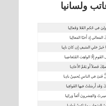
تب ولسانيا
ولِيَ في حُكمِ العُلا وَفَعالِيا
كَ المَعالي إِذ أَحَبّا المَعالِيا
 خَيرُ حَليِ السَيفِ إِن كانَ نابِيا
 القَومِ إِلّا الواهِبَ المُتَغاضِيا
لِكَ فَضلاً أَو يَعُمَّ الأَعادِيا
لُّ فَتىً في الناسِ يُحسِنُ بادِيا
يكَ وَقَد أَرسَلتُ فيها القَوافِيا
 سِرتُ وَالعِشرونَ أَلفاً وَرائِيا
يرُ السَحابِ ما يَكونُ غَوادِيا