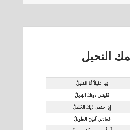
ك النحيل
وَيا عَليلاً أَنا العَليلُ
فَلَيتَني دونَكَ البَديلُ
إِذِ احتَمى ذَلِكَ الخَليلُ
فَعادَني لَيلِيَ الطَويلُ