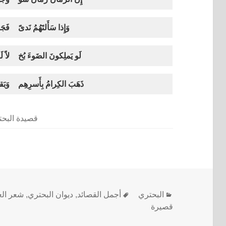
وَإِذا سَأَلتَهُمُ نَدىً
فَجَ
لَو يَملِكونَ الضَوءَ بُخ
لاً 
ذَهَبَ الكِرامُ بِأَسرِهِم
وَبَق
قصيدة البح
البحتري
أجمل القصائد
,
ديوان البحتري
,
شعر الع
قصيرة