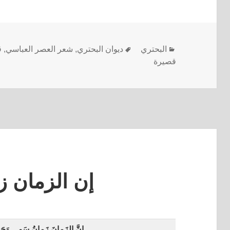
البحتري
ديوان البحتري
,
شعر العصر العباسي
,
ق
قصيرة
إن الزمان 
إِنَّ الزَمانَ زَمانُ سَو
وَجَ