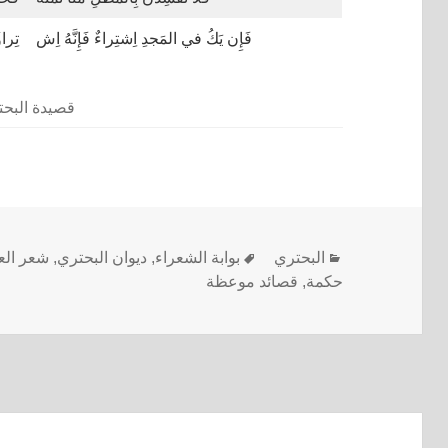
فَإِن يَكُ في المَجدِ اِشتِراءٌ فَإِنَّهُ اِش
تِرا
قصيدة البح
البحتري
بوابة الشعراء
,
ديوان البحتري
,
شعر الع
حكمة
,
قصائد موعظة