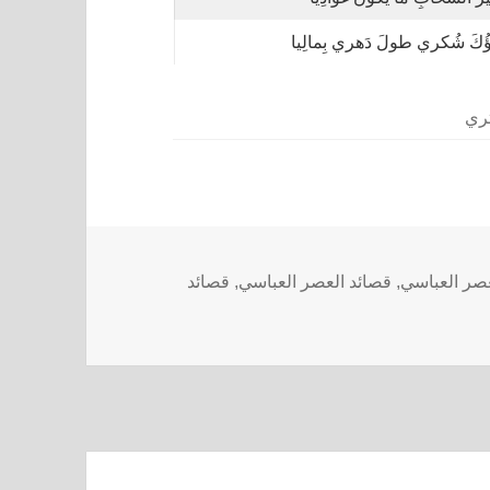
ؤُكَ شُكري طولَ دَهري بِمالِيا
تري
صر العباسي
,
قصائد العصر العباسي
,
قصائد