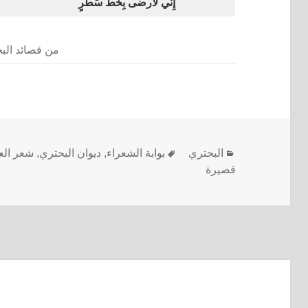
إِنّي لَأَرضى بِخَطِّ سَطرٍ
من قصائد الب
البحتري
بوابة الشعراء
,
ديوان البحتري
,
شعر الع
قصيرة