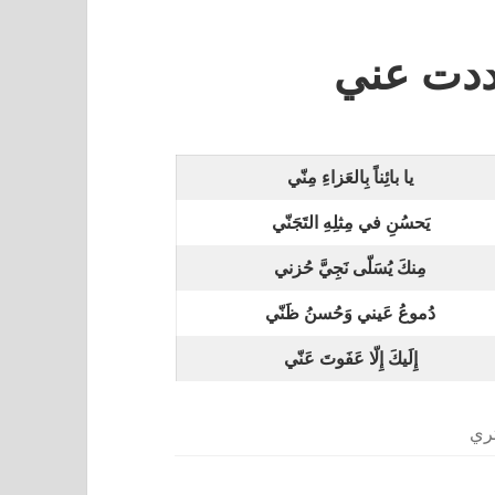
دت عني
يا بائِناً بِالعَزاءِ مِنّي
يَحسُنِ في مِثلِهِ التَجَنّي
مِنكَ يُسَلّى نَجِيَّ حُزني
دُموعُ عَيني وَحُسنُ ظَنّي
إِلَيكَ إِلّا عَفَوتَ عَنّي
تري