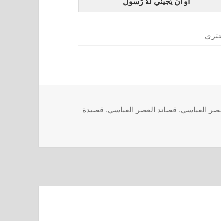
أَو أَن يَجيني لَهُ رَسولُ
حتري
صر العباسي
,
قصائد العصر العباسي
,
قصيدة