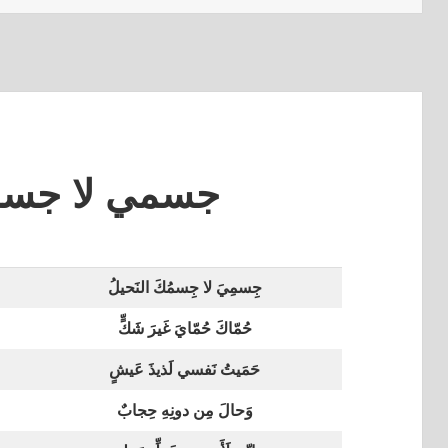
جسمي لا جسم
جِسمِيَ لا جِسمُكَ النَحيلُ
حُمّاكَ حُمّايَ غَيرَ شَكٍّ
حَمَيتُ نَفسي لَذيذَ عَيشٍ
وَحالَ مِن دونِهِ حِجابٌ