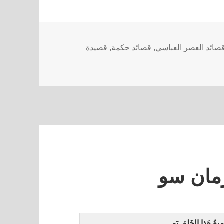
صائد العصر العباسي
,
قصائد حكمة
,
قصيدة
زمان سو
ميعُ هَذا الخَلقِ بَو