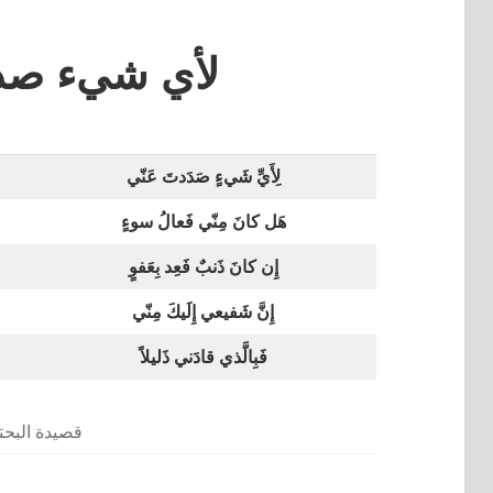
لأي شيء صد
لِأَيِّ شَيءٍ صَدَدتَ عَنّي
هَل كانَ مِنّي فَعالُ سوءٍ
إِن كانَ ذَنبٌ فَعِد بِعَفوٍ
إِنَّ شَفيعي إِلَيكَ مِنّي
فَبِالَّذي قادَني ذَليلاً
قصيدة البح