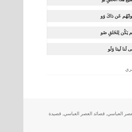
وابُهُم عَن ذاكَ وَو
لَم يَكُن لِلخَلقِ ضَو
ى لَنا لَيتا وَلَو
تري
صر العباسي
,
قصائد العصر العباسي
,
قصيدة