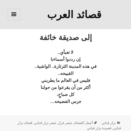
قصائد العرب
القائمة
والودجات
إلى صديقة خائفة
لا تعبأي..
إن رددوا أسماءنا
في هذه المدينة الثرثارة.. الواشية..
القبيحه..
فليس في العالم ما يطربني
أكثر من أن يقرعوا من حولنا
كل صباحٍ،
جرس الفضيحه…
نزار قباني
أجمل القصائد
,
شعر غزل
,
شعر نزار قباني
,
قصائد نزار
قباني
,
قصيدة نزار قباني