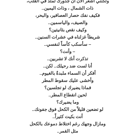
ولكنني أشعر الآن أن جذورك تمتد في القلب،
ذات الشمال ، وذات اليمين..
فكيف نفك حصار العصافير، والبحر،
والصيف، والياسمين..
وكيف نقص بثانيتين؟
شريطاً غزلناه في عشرات السنين..
– سأسكب كأساً لنفسي..
– وأنت؟
تذكرت أنك لا تشربين..
أنا لست ضد رحيلك.. لكن..
أفكر أن السماء ملبدةٌ بالغيوم..
وأخشى عليك سقوط المطر
فماذا يضيرك لو تجلسين؟
لحين انقطاع المطر..
وما يضيرك؟
لو تضعين قليلاً من الكحل فوق جفونك..
أنت بكيت كثيراً..
ومازال وجهك رغم اختلاط دموعك بالكحل
مثل القمر..