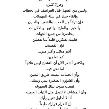
وحزنٌ كثيرٌ..
وليس من السهل قتل العواطف في لحظات
وإلقاء حبك في سلة المهملات..
فإن تراثاً من الحب.. والشعر.. والحزن..
والخبز.. والملح.. والتبغ.. والذكريات
يحاصرنا من جميع الجهات
فليتك تفتكرين قليلاً بما تفعلين
فإن القضية..
أكبر منك.. وأكبر مني..
كما تعلمين..
ولكنني أشعر الآن أن التشنج ليس علاجاً
لما نحن فيه..
وأن الحمامة ليست طريق اليقين
وأن الشؤون الصغيرة بيني وبينك..
ليست تموت بتلك السهوله
وأن المشاعر لا تتبدل مثل الثياب الجميله..
أنا لا أحاول تغيير رأيك..
إن القرار قرارك طبعاً..