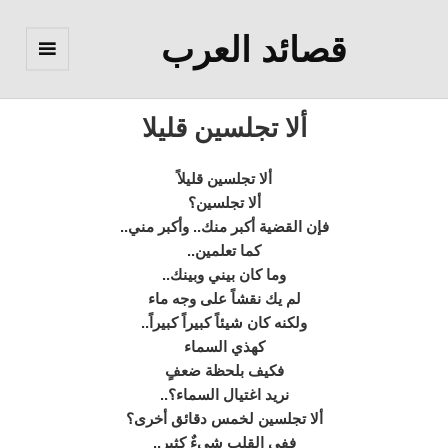
قصائد العرب
القائمة
والودجات
ألا تجلسين قليلا
ألا تجلسين قليلاً
ألا تجلسين؟
فإن القضية أكبر منك.. وأكبر مني..
كما تعلمين..
وما كان بيني وبينك..
لم يك نقشاً على وجه ماء
ولكنه كان شيئاً كبيراً كبيراً..
كهذي السماء
فكيف بلحظة ضعفٍ
نريد اغتيال السماء؟..
ألا تجلسين لخمس دقائق أخرى؟
ففي القلب شيءٌ كثير..