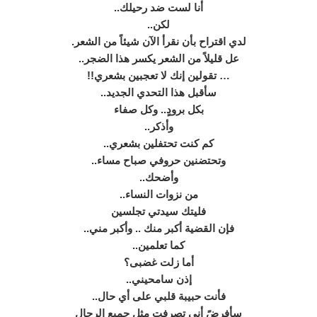
أنا لست ضد رحيلك..
لكن..
لدي اقتراح بأن نقرأ الآن شيئاً من الشعر.
عل قليلاً من الشعر يكسر هذا الضجر..
… تقولين إنك لا تعجبين بشعري!!
سأقبل هذا التحدي الجديد..
بكل برودٍ.. وكل صفاء
وأذكر..
كم كنت تحتفلين بشعري..
وتحتضنين حروفي صباح مساء..
وأضحك..
من نزوات النساء..
فليتك سيدتي تجلسين
فإن القضية أكبر منك .. وأكبر مني..
كما تعلمين..
أما زلت غضبى؟
إذن سامحيني..
فأنت حبيبة قلبي على أي حال..
سأفرضً أني تصرفت مثل جميع الرجال