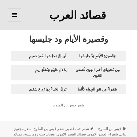
قصائد العرب
القائمة
والودجات
وقصيرة الأيام ود جليسها
وَقَصيرَةِ الأَيامِ وَدَّ جَليسُها
لَو باعَ مَجلِسَها بِفَقدِ حَميمِ
مِن مُحذِياتِ أَخي الهَوى غُصَصَ
بِدَلالِ غانِيَةٍ وَمُقلَةِ ريمِ
الجَوى
صَفراءُ مِن بَقَرِ الجِواءِ كَأَنَّما
تَرَكَ الحَياءُ بِها رُداعَ سَقيمِ
شعر قيس بن الملوح
قيس بن الملوح
شعر حب قصير
,
شعر قيس بن الملوح
,
شعر مجنون
ليلى
,
شعراء العصر الاموي
,
قصائد العصر الاموي
,
قصائد حب رومانسية
,
قصائد