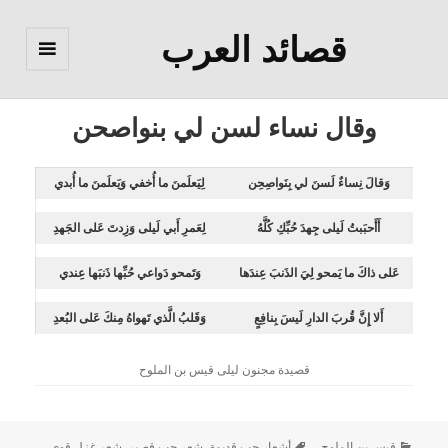
قصائد العرب
القائمة
والودجات
وقال نساء لسن لي بنواصحن
وَقالَ نِساءٌ لَسنَ لي بِنَواصِحِن
لِيَعلَمنَ ما أُخفي وَيَعلَمنَ ما أُبدي
أَأَحبَبتُ لَيلى جِهدَ حُبِّكِ كُلَّهُ
لِعَمرِ أَبي لَيلى وَزِدتَ عَلى الجَهدِ
عَلى ذاكَ ما يَمحو لِيَ الذَنبَ عِندَها
وَتَمحو دَواعي حُبِّها ذَنبَها عِندي
أَلا إِنَّ قُربَ الدارِ لَيسَ بِنافِعٍ
وَقَلبُ الَّذي تَهواهُ مِنكَ عَلى البُعدِ
قصيدة مجنون ليلى قيس بن الملوح
قيس بن الملوح
أشعار حب قديمة
,
شعر حب قصير
,
شعر غزل قوي
,