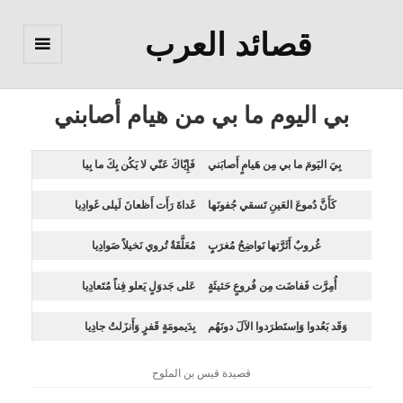
قصائد العرب
القائمة
والودجات
بي اليوم ما بي من هيام أصابني
بِيَ اليَومَ ما بي مِن هَيامٍ أَصابَني
فَإِيّاكَ عَنّي لا يَكُن بِكَ ما بِيا
كَأَنَّ دُموعَ العَينِ تَسقي جُفونَها
غَداةَ رَأَت أَظعانَ لَيلى غَوادِيا
غُروبٌ أَثَرَّتها نَواضِحُ مُغرَبٍ
مُعَلَّقَةٌ تُروي نَخيلاً صَوادِيا
أُمِرَّت فَفاضَت مِن فُروعٍ حَثيثَةٍ
عَلى جَدوَلٍ يَعلو فِناً مُتَعادِيا
وَقَد بَعُدوا وَاِستَطرَدوا الآلَ دونَهُم
بِدَيمومَةٍ قَفرٍ وَأَنزَلتُ جادِيا
قصيدة قيس بن الملوح